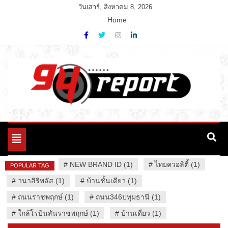
Skip
วันเสาร์, สิงหาคม 8, 2026
to
Home
content
Variety News
94 Report.com
Toggle
navigation
#
NEW BRAND ID (1)
#
ไทยควอลิตี้ (1)
POPULAR TAG
#
วนาสิริพลัส (1)
#
บ้านชั้นเดียว (1)
#
ถนนราชพฤกษ์ (1)
#
ถนน346ปทุมธานี (1)
#
ใกล้โรบินสันราชพฤกษ์ (1)
#
บ้านเดี่ยว (1)