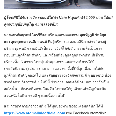
ผู้โชคดีที่ได้รับรางวัล รถยนต์ไฟฟ้า Neta V มูลค่า 564,000 บาท ได้แก่
คุณชาญชัย ภิญโญ จ.นครราชสีมา
นายแพทย์อนุพงษ์ ไพรวิจิตร
หรือ
คุณหมออะตอม คุณรัฐภูมิ วัลลิกุล
และคุณศุทธดา เนติภานนท์
ทีมผู้บริหารอะตอมคลินิก กล่าว “ทางผู้
บริหารทุกคนมีความยินดีเป็นอย่างยิ่งที่ได้จัดกิจกรรมเพื่อเป็นการ
ตอบแทนลูกค้าคนสำคัญ และพร้อมที่จะดูแลลูกค้าทุกท่านที่เข้ารับ
บริการทั้ง ​ 5 สาขา โดยมุ่งเน้นคุณภาพ และการบริการให้มี
ประสิทธิภาพอยู่เสมอ เราจะเสาะแสวงหาสิ่งที่ดีที่สุดเพื่อมอบให้กับ
ลูกค้าคนสำคัญตลอดไป และสัญญาว่าจะจัดกิจกรรมดี ๆ อย่างต่อเนื่อง
ฝากติดตามกิจกรรมดี ๆ ในปีนี้ ว่าทางอะตอมคลินิกจะมอบรางวัลเป็น
อะไรนั้น…ต้องรอติดตามกันครับ โดยขอให้ลูกค้าคนสำคัญร่วมเป็น
ส่วนหนึ่งในกิจกรรมดี ๆ แบบนี้ตลอดไป”
​​​สามารถติดตามกิจกรรมดี ๆ ได้ทุกช่องทางของอะตอมคลินิก ได้ที่
https://www.atomclinicofficial.com
เพจ Facebook Atomclinic