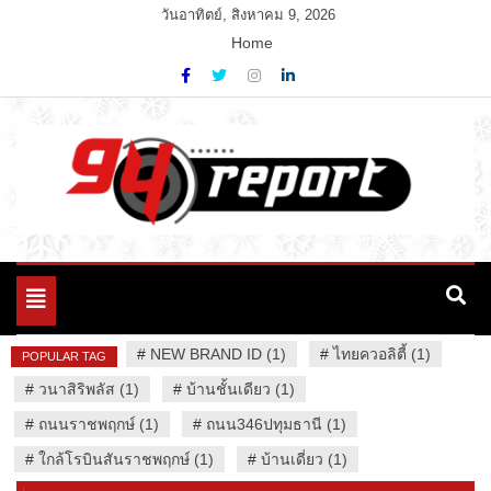
Skip
วันอาทิตย์, สิงหาคม 9, 2026
to
Home
content
Variety News
94 Report.com
Toggle
navigation
#
NEW BRAND ID (1)
#
ไทยควอลิตี้ (1)
POPULAR TAG
#
วนาสิริพลัส (1)
#
บ้านชั้นเดียว (1)
#
ถนนราชพฤกษ์ (1)
#
ถนน346ปทุมธานี (1)
#
ใกล้โรบินสันราชพฤกษ์ (1)
#
บ้านเดี่ยว (1)