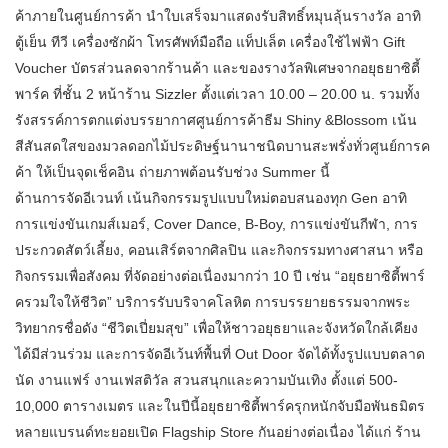
ค้าภายในศูนย์การค้า นำใบเสร็จมาแสดงรับสิทธิ์หมุนลุ้นรางวัล อาทิ
ตู้เย็น ทีวี เครื่องซักผ้า โทรศัพท์มือถือ แท็ปเล็ต เครื่องใช้ไฟฟ้า Gift
Voucher บัตรส่วนลดจากร้านค้า และของรางวัลพิเศษจากอยุธยาซิตี้
พาร์ค ที่ชั้น 2 หน้าร้าน Sizzler ตั้งแต่เวลา 10.00 – 20.00 น. รวมทั้ง
รังสรรค์การตกแต่งบรรยากาศศูนย์การค้าธีม Shiny &Blossom เน้น
สีสันสดใสของมวลดอกไม้ประดิษฐ์นานาชนิดบานสะพรั่งทั่วศูนย์การค
ค้า ให้เป็นจุดเช็คอิน ถ่ายภาพต้อนรับช่วง Summer นี้
ด้านการจัดอีเวนท์ เน้นกิจกรรมรูปแบบใหม่ตอบสนองทุก Gen อาทิ
การแข่งขันเกมส์เมอร์, Cover Dance, B-Boy, การแข่งขันกีฬา, การ
ประกวดสัตว์เลี้ยง, คอนเสิร์ตจากศิลปิน และกิจกรรมทางศาสนา หรือ
กิจกรรมเพื่อสังคม ที่จัดอย่างต่อเนื่องมากว่า 10 ปี เช่น “อยุธยาซิตี้พาร์
ครวมใจให้ชีวิต” บริการรับบริจาคโลหิต การบรรยายธรรมจากพระ
วิทยากรชื่อดัง “ชีวิตเปี่ยมสุข” เพื่อให้ชาวอยุธยาและจังหวัดใกล้เคียง
ได้มีส่วนร่วม และการจัดอีเว้นท์พื้นที่ Out Door จัดได้ทั้งรูปแบบตลาด
นัด งานแฟร์ งานเฟสติวัล สวนสนุกและความบันเทิง ตั้งแต่ 500-
10,000 ตารางเมตร และในปีนี้อยุธยาซิตี้พาร์ครุกหนักจับมือพันธมิตร
หลายแบรนด์ทะยอยเปิด Flagship Store กันอย่างต่อเนื่อง ได้แก่ ร้าน