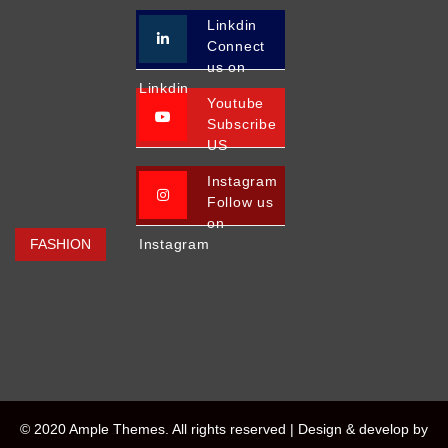
Linkdin
Connect
us on
Linkdin
Youtube
Subscribe
US
Instagram
Follow us
on
FASHION
Instagram
© 2020 Ample Themes. All rights reserved |
Design & develop by