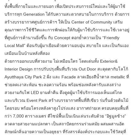
ทั้งพื้นที่ภายในและภายนอก เพื่อเปิดประสบการณ์ใหม่และให้ผู้มาใช้
บริการทุก Generation ได้รับความสะดวกสบายในการบริการ ด้วยการ
สร้างบรรยากาศศูนย์การค้าฯ ให้เป็น Center of Community เสริม
คุณภาพการใช้ชีวิตและการพักผ่อนให้กับผู้มาใช้บริการและใช้เวลาอยู่
ที่ศูนย์การค้านานยิ่งขึ้น กับ Concept ตอกย้ำความเป็น “Friendly
Local Mall” ต้อนรับผู้มาเยือนด้วยความอบอุ่น สบายใจ และเป็นกันเอง
เสมือนเป็นบ้านหลังที่สอง
ด้วยการออกแบบที่สวยงาม ไม่เหมือนใคร โดดเด่นทั้ง Exterior&
Interior Design การปรับปรุงพื้นที่บริเวณ Out Door สะดุดตากับโลโก้
Ayutthaya City Park 2 ฝั่ง และ Facade ลาดเอียงสีน้ำตาล metallic ที่
ช่วยลดเงาสะท้อน ชะลอความร้อน พร้อมช่องหลังคารับแสงสว่าง
สวยงามกับไฟ LED ยามค่ำคืน ดึงดูดผู้มาใช้บริการมองเห็นแต่ไกล
และบริเวณ Event Park สร้างบรรยากาศพื้นที่สีเขียว ร่มรื่นด้วยต้นไม้
โดยรอบ พร้อมโครงหลังคาสูงโปร่งแสง อากาศถ่ายเท ครอบคลุมพื้นที่
กว่า 7,000 ตารางเมตร ดีไซน์พื้นเป็นเนินเล่นระดับด้วย “อิฐมูลช้าง”
ลวดลายสวยงามแปลกตา เป็นสถาปัตยกรรมร่วมสมัย ผสมผสานอัต
ลักษณ์กลิ่นอายความเป็นอยุธยา ที่รังสรรค์องค์ประกอบและใช้วัสดุที่