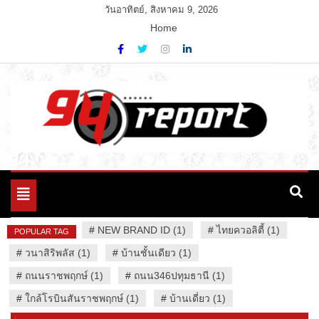
Skip
วันอาทิตย์, สิงหาคม 9, 2026
to
Home
content
Variety News
94 Report.com
Toggle
navigation
#
NEW BRAND ID (1)
#
ไทยควอลิตี้ (1)
POPULAR TAG
#
วนาสิริพลัส (1)
#
บ้านชั้นเดียว (1)
#
ถนนราชพฤกษ์ (1)
#
ถนน346ปทุมธานี (1)
#
ใกล้โรบินสันราชพฤกษ์ (1)
#
บ้านเดี่ยว (1)