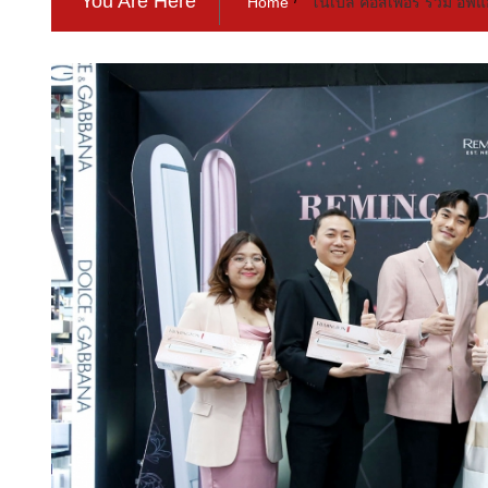
You Are Here
Home
โนเบิล คอสเพอร์ ร่วม อีฟแ