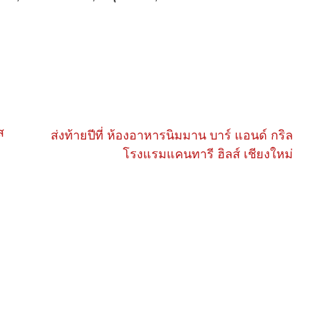
ส
ส่ง​ท้ายปีที่​ ห้องอาหารนิมมาน บาร์ แอนด์ กริล
โรงแรมแคนทารี ฮิลส์ เชียงใหม่