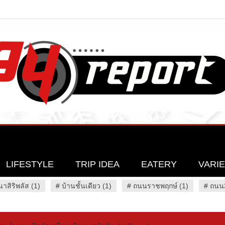
LIFESTYLE
TRIP IDEA
EATERY
VARI
นาสิริพลัส (1)
#
บ้านชั้นเดียว (1)
#
ถนนราชพฤกษ์ (1)
#
ถนน3