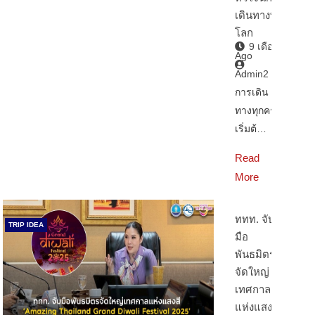
เดินทางทั่ว
โลก
9 เดือน
Ago
Admin2
การเดิน
ทางทุกครั้ง
เริ่มต้…
Read
More
ททท. จับ
TRIP IDEA
มือ
พันธมิตร
จัดใหญ่
เทศกาล
แห่งแสงสี