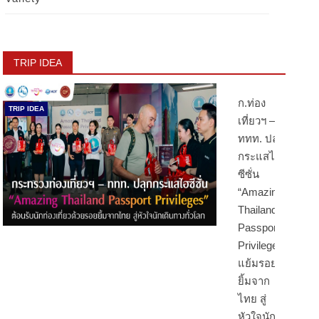
TRIP IDEA
ก.ท่อง
TRIP IDEA
เที่ยวฯ –
ททท. ปลุก
กระแสไฮ
ซีซั่น
“Amazing
Thailand
Passport
Privileges”
แย้มรอย
ยิ้มจาก
ไทย สู่
หัวใจนัก