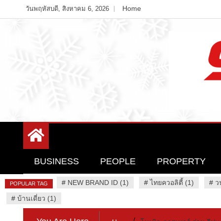
Skip
Home
วันพฤหัสบดี, สิงหาคม 6, 2026
to
content
Variety News
94 Report.com
BUSINESS
PEOPLE
PROPERTY
#
NEW BRAND ID (1)
#
ไทยควอลิตี้ (1)
#
ว
POPULAR TAG
#
บ้านเดี่ยว (1)