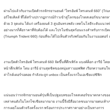
ผ่านไปแล้วกับงานเปิดตัวรถจักรยานยนต์ “ไทรอัมพ์ ไทรเดนท์ 660” (Trium
อร์ไซเคิลส์ ที่ได้สร้างปรากฏการณ์ก้าวเข้าสู่โลกของโรดสเตอร์ขนาดกลาง
ด้วย 3 จุดเด่น ได้แก่ เครื่องยนต์ 3 สูบอันทรงพลัง เทคโนโลยีระดับแนวหน
อย่างมากก็คือราคาที่จับต้องได้ และโปรโมชันสุดร้อนแรงสำหรับการเปิ
(Triumph Trident 660) ก่อนที่จะได้ไปเห็นตัวจริงพร้อมกันในงานมอตอร์
งานเปิดตัวไทรอัมพ์ ไทรเดนท์ 660 จัดขึ้นที่ตึกเพิร์ล แบงค์ค็อก อารีย์ โด
หน้าตึกเพิร์ล โดม อารีย์ ย่านสุดชิคของหนุ่มสาวออฟฟิศ เรียกความสนใจ
ล่าไรด์เดอร์รอคอย กำลังจะถูก unbox เป็นครั้งแรกในเอเชียแปซิฟิก
แน่นอนว่ารถจักรยานยนต์รุ่นที่เป็นปฐมบทของโรดสเตอร์ขนาดกลางของไ
เหล่าคนดังในโลกโซเชียลมากมาย งานนี้จึงมีสื่อมวลชนมากมายตบเท้าเข้าร
การเผยโฉมตัวจริงครั้งแรก พร้อมการประกาศราคาอย่างเป็นทางการ