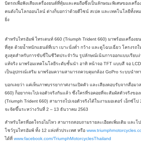
บิดรถเพื่อฟังเสียงเครื่องยนต์ที่ทุ้มและคมถือซึ่งเป็นลักษณะพิเศษของเคร
คนดังในโลกออนไลน์ ต่างก็บอกว่าด้วยดีไซน์ สเปค และเทคโนโลยีทั้งหมดท
ยิ่ง
สำหรับไทรอัมพ์ ไทรเดนท์ 660 (Triumph Trident 660) มาพร้อมเครื่องย
ที่สุด ด้วยน้ำหนักแฮนด์ที่เบา เบาะนั่งต่ำ กว้าง และดูโฉบเฉี่ยว โครงรถใหม่
สูงสุดสำหรับการขับขี่ในชีวิตประจำวัน รูปลักษณ์เน้นการออกแบบเรียบง
แท้จริง มาพร้อมเทคโนโลยีระดับชั้นนำ อาทิ หน้าจอ TFT แบบสี จอ LCD ‘
เป็นอุปกรณ์เสริม มาพร้อมความสามารถควบคุมกล้อง GoPro ระบบนำทางแบ
บอกเลยว่า แค่เห็นภาพบรรยากาศงานเปิดตัว และเสียงตอบรับจากสื่อมวลชน
660) ก็อยากจะไปเจอตัวจริงกันแล้ว ซึ่งใครที่รอคอยที่จะสัมผัสตัวจร
(Triumph Trident 660) สามารถไปเจอตัวจริงได้ในงานมอเตอร์ เอ็กซ์โป 2
จะจัดขึ้นระหว่างวันที่ 2 – 13 ธันวาคม 2563
สำหรับใครที่อดใจรอไม่ไหว สามารถสอบถามรายละเอียดเพิ่มเติม และโปรโ
โชว์รูมไทรอัมพ์ ทั้ง 12 แห่งทั่วประเทศ หรือ
www.triumphmotorcycles.co
ได้ที่
www.facebook.com/TriumphMotorcyclesThailand