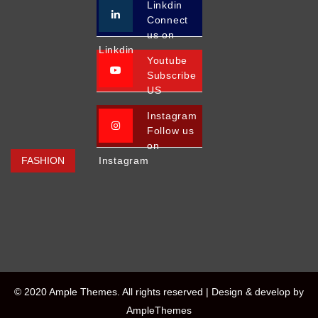
Linkdin
Connect
us on
Linkdin
Youtube
Subscribe
US
Instagram
Follow us
on
FASHION
Instagram
© 2020 Ample Themes. All rights reserved |
Design & develop by
AmpleThemes