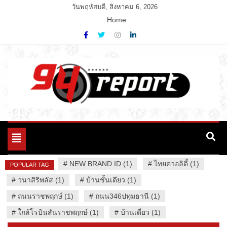
Skip
วันพฤหัสบดี, สิงหาคม 6, 2026
to
Home
content
Variety News
94 Report.com
Toggle
navigation
#
NEW BRAND ID (1)
#
ไทยควอลิตี้ (1)
POPULAR TAG
#
วนาสิริพลัส (1)
#
บ้านชั้นเดียว (1)
#
ถนนราชพฤกษ์ (1)
#
ถนน346ปทุมธานี (1)
#
ใกล้โรบินสันราชพฤกษ์ (1)
#
บ้านเดี่ยว (1)