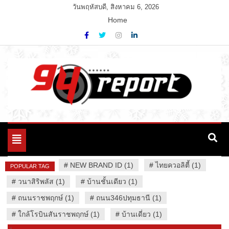
Skip
วันพฤหัสบดี, สิงหาคม 6, 2026
to
Home
content
Variety News
94 Report.com
Toggle
navigation
#
NEW BRAND ID (1)
#
ไทยควอลิตี้ (1)
POPULAR TAG
#
วนาสิริพลัส (1)
#
บ้านชั้นเดียว (1)
#
ถนนราชพฤกษ์ (1)
#
ถนน346ปทุมธานี (1)
#
ใกล้โรบินสันราชพฤกษ์ (1)
#
บ้านเดี่ยว (1)