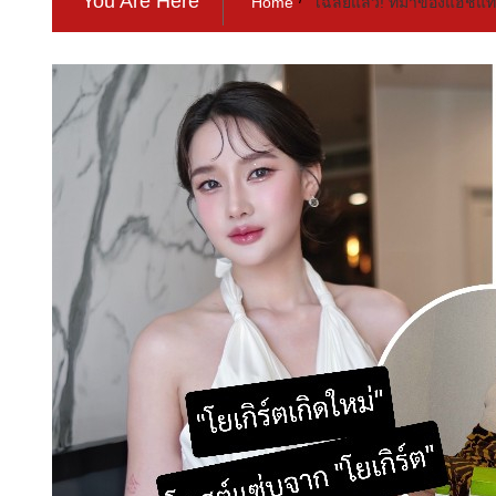
You Are Here
Home
เฉลยแล้ว! ที่มาของแฮชแท็ก