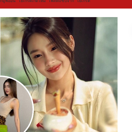
มูฟออน “โยเกิร์ตเกิดใหม่” โพสต์แซ่บจาก “โยเกิร์ต”