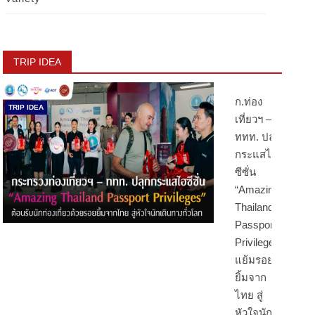
TRIP IDEA
ก.ท่อง
TRIP IDEA
เที่ยวฯ –
ททท. ปลุก
กระแสไฮ
ซีซั่น
“Amazing
Thailand
Passport
Privileges”
แย้มรอย
ยิ้มจาก
ไทย สู่
หัวใจนัก