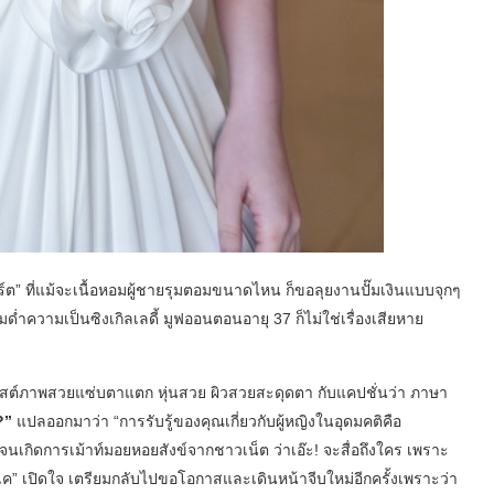
เกิร์ต” ที่แม้จะเนื้อหอมผู้ชายรุมตอมขนาดไหน ก็ขอลุยงานปั๊มเงินแบบจุกๆ
ด่ำความเป็นซิงเกิลเลดี้ มูฟออนตอนอายุ 37 ก็ไม่ใช่เรื่องเสียหาย
ารโพสต์ภาพสวยแซ่บตาแตก หุ่นสวย ผิวสวยสะดุดตา กับแคปชั่นว่า ภาษา
?”
แปลออกมาว่า “การรับรู้ของคุณเกี่ยวกับผู้หญิงในอุดมคติคือ
จนเกิดการเม้าท์มอยหอยสังข์จากชาวเน็ต ว่าเอ๊ะ! จะสื่อถึงใคร เพราะ
พีเค” เปิดใจ เตรียมกลับไปขอโอกาสและเดินหน้าจีบใหม่อีกครั้งเพราะว่า