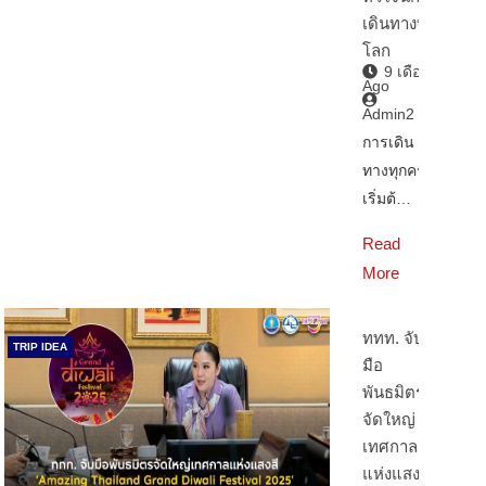
เดินทางทั่ว
โลก
9 เดือน
Ago
Admin2
การเดิน
ทางทุกครั้ง
เริ่มต้…
Read
More
ททท. จับ
TRIP IDEA
มือ
พันธมิตร
จัดใหญ่
เทศกาล
แห่งแสงสี