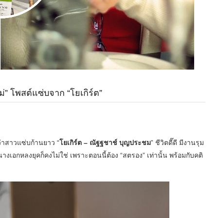
่” โพสต์แซ่บจาก “โยเกิร์ต”
ว่าสาวแซ่บก้านยาว “
โยเกิร์ต – ณัฐฐชาช์ บุญประชม
” ชีวิตดี๊ดี มีงานรุม
างเอกหลงยุคก็คงไม่ใช่ เพราะตอนนี้ต้อง “สตรอง” เท่านั้น พร้อมกับคติ