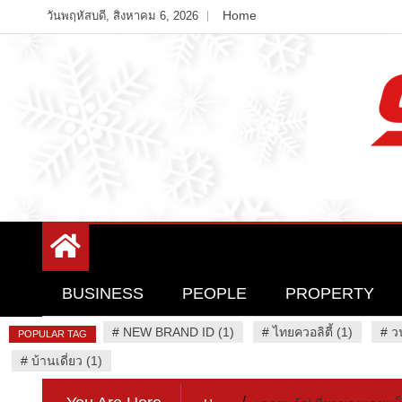
Skip
Home
วันพฤหัสบดี, สิงหาคม 6, 2026
to
content
Variety News
94 Report.com
BUSINESS
PEOPLE
PROPERTY
#
NEW BRAND ID (1)
#
ไทยควอลิตี้ (1)
#
ว
POPULAR TAG
#
บ้านเดี่ยว (1)