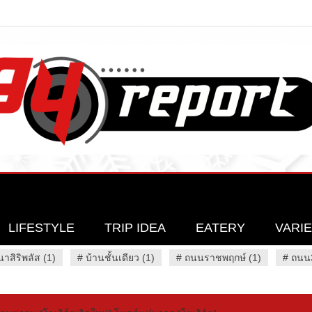
LIFESTYLE
TRIP IDEA
EATERY
VARI
นาสิริพลัส (1)
#
บ้านชั้นเดียว (1)
#
ถนนราชพฤกษ์ (1)
#
ถนน3