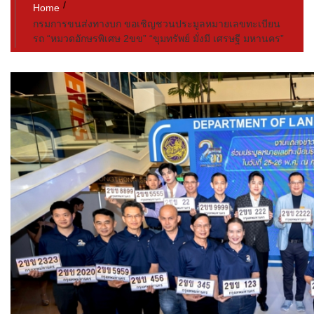
Home
กรมการขนส่งทางบก ขอเชิญชวนประมูลหมายเลขทะเบียน
รถ “หมวดอักษรพิเศษ 2ขข” “ขุมทรัพย์ มั่งมี เศรษฐี มหานคร”