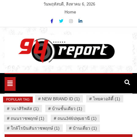
Skip
วันพฤหัสบดี, สิงหาคม 6, 2026
to
Home
content
Variety News
94 Report.com
Toggle
navigation
#
NEW BRAND ID (1)
#
ไทยควอลิตี้ (1)
POPULAR TAG
#
วนาสิริพลัส (1)
#
บ้านชั้นเดียว (1)
#
ถนนราชพฤกษ์ (1)
#
ถนน346ปทุมธานี (1)
#
ใกล้โรบินสันราชพฤกษ์ (1)
#
บ้านเดี่ยว (1)