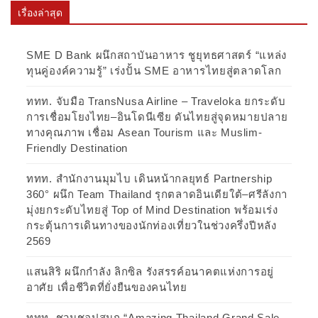
เรื่องล่าสุด
SME D Bank ผนึกสถาบันอาหาร ชูยุทธศาสตร์ “แหล่ง
ทุนคู่องค์ความรู้” เร่งปั้น SME อาหารไทยสู่ตลาดโลก
ททท. จับมือ TransNusa Airline – Traveloka ยกระดับ
การเชื่อมโยงไทย–อินโดนีเซีย ดันไทยสู่จุดหมายปลาย
ทางคุณภาพ เชื่อม Asean Tourism และ Muslim-
Friendly Destination
ททท. สำนักงานมุมไบ เดินหน้ากลยุทธ์ Partnership
360° ผนึก Team Thailand รุกตลาดอินเดียใต้–ศรีลังกา
มุ่งยกระดับไทยสู่ Top of Mind Destination พร้อมเร่ง
กระตุ้นการเดินทางของนักท่องเที่ยวในช่วงครึ่งปีหลัง
2569
แสนสิริ ผนึกกำลัง ลิกซิล รังสรรค์อนาคตแห่งการอยู่
อาศัย เพื่อชีวิตที่ยั่งยืนของคนไทย
ททท. ชวนชอปสนุก “Amazing Thailand Grand Sale