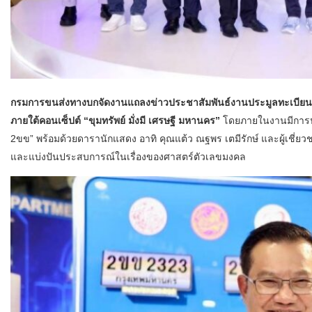
กรมการขนส่งทางบกจัดงานแถลงข่าวประชาสัมพันธ์งานประมูลทะเบียนรถ
ภายใต้คอนเซ็ปต์ “ขุมทรัพย์ มั่งมี เศรษฐี มหานคร”
โดยภายในงานมีการป
2ขข” พร้อมด้วยดารานักแสดง อาทิ คุณแต้ว ณฐพร เตมีรักษ์ และผู้เชี่ย
และแบ่งปันประสบการณ์ในเรื่องของศาสตร์ตัวเลขมงคล