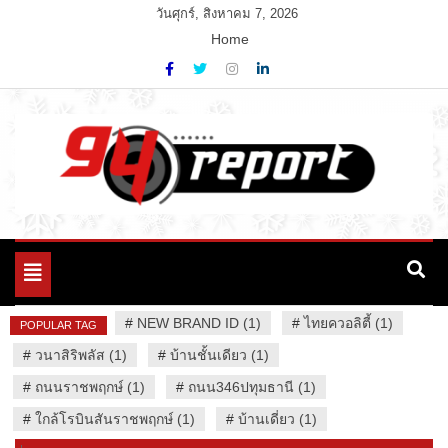
Skip
วันศุกร์, สิงหาคม 7, 2026
to
Home
content
Variety News
94 Report.com
Toggle
navigation
#
NEW BRAND ID (1)
#
ไทยควอลิตี้ (1)
POPULAR TAG
#
วนาสิริพลัส (1)
#
บ้านชั้นเดียว (1)
#
ถนนราชพฤกษ์ (1)
#
ถนน346ปทุมธานี (1)
#
ใกล้โรบินสันราชพฤกษ์ (1)
#
บ้านเดี่ยว (1)