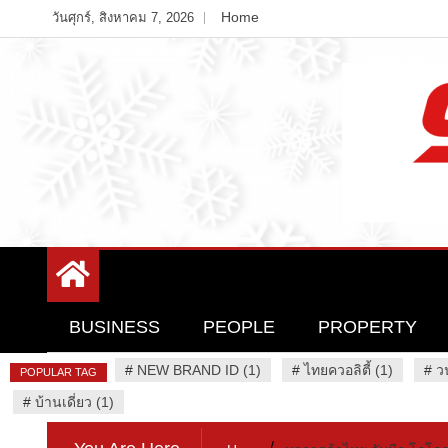
Skip
Home
วันศุกร์, สิงหาคม 7, 2026
to
content
Variety News
94 Report.com
BUSINESS
PEOPLE
PROPERTY
#
NEW BRAND ID (1)
#
ไทยควอลิตี้ (1)
#
ว
POPULAR TAG
#
บ้านเดี่ยว (1)