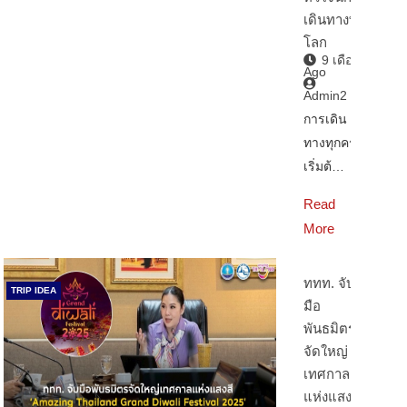
เดินทางทั่ว
โลก
9 เดือน
Ago
Admin2
การเดิน
ทางทุกครั้ง
เริ่มต้…
Read
More
ททท. จับ
TRIP IDEA
มือ
พันธมิตร
จัดใหญ่
เทศกาล
แห่งแสงสี