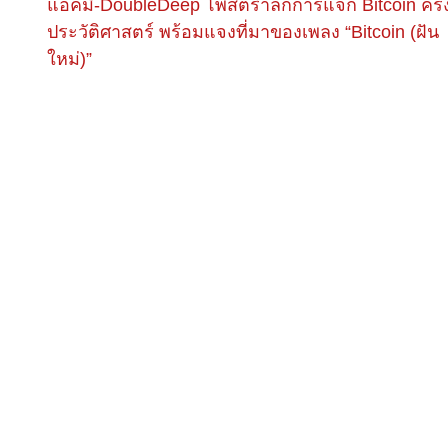
แอ็คมี่-DoubleDeep โพสต์รำลึกการแจก Bitcoin ครั้
ประวัติศาสตร์ พร้อมแจงที่มาของเพลง “Bitcoin (ฝัน
ใหม่)”