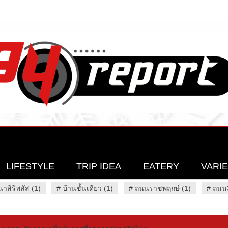
LIFESTYLE
TRIP IDEA
EATERY
VARI
นาสิริพลัส (1)
#
บ้านชั้นเดียว (1)
#
ถนนราชพฤกษ์ (1)
#
ถนน3