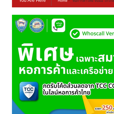
You Are Here
Home
หอการค้าไทย จับมือ โกโกลุ