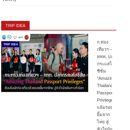
TRIP IDEA
ก.ท่อง
TRIP IDEA
เที่ยวฯ –
ททท. ปลุก
กระแสไฮ
ซีซั่น
“Amazing
Thailand
Passport
Privileges”
แย้มรอย
ยิ้มจาก
ไทย สู่
หัวใจนัก