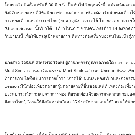
โดยจะเริ่มปิดตั้งแต่วันที่ 30 มิ.ย.นี้ เป็นต้นไป วิกฤตครั้งนี้! แม้จะส่งผล
ยังมีอีกหลายแห่ง ที่มีทัศนียภาพความสวยงาม พร้อมต้อนรับนักท่องเที่ยวใ
การท่องเที่ยวแห่งประเทศไทย (ททท.) ภูมิภาคภาคใต้ โดยกองตลาดภาคใ
“Green Season นี้เที่ยวใต้…เที่ยวไหนดี?” ชวนคนไทยเที่ยว 14 จังหวัด
กันยายนนี้ เพื่อให้บรรลุเป้าหมายการเดินทางท่องเที่ยวของคนไทยเข้าสู
นางสาว วัจนันท์ ศิลปวรณ์วิวัฒน์ ผู้อำนวยการภูมิภาคภาคใต้
กล่าวว่า คอ
Must See ละลานตาวัฒนธรรม Must Seek แสวงหา Unseen ถิ่นน่าเที่ยว 
ท้าทายกายใจซึ่งเป็นการตอกย้ำว่า “ภาคใต้” มีแหล่งท่องเที่ยวและกิจกรร
Season มีนักท่องเที่ยวหลายกลุ่มหลายสายที่ชื่นชอบเสน่ห์แหล่งท่องเที่ย
ประสบการณ์ความสุขจากการท่องเที่ยวพักผ่อนด้วยความหลากหลายของแหล่ง
ฝั่งอ่าวไทย”, “ภาคใต้ฝั่งอันดามัน”และ “5 จังหวัดชายแดนใต้” ชวนให้นักท
โดยฝั่งอ่าวไทยช่วงนี้นับเป็นช่วงที่มีสภาพอากาศดีมากไล่เรียงจากชุมพร,