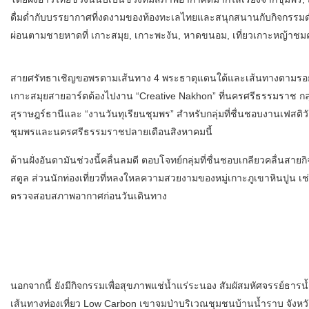
ดื่มด่ำกับบรรยากาศที่งดงามของท้องทะเลไทยและสนุกสนานกับกิจกรรมดำน้ำ
ผ่อนตามชายหาดที่ เกาะสมุย, เกาะพะงัน, หาดขนอม, เที่ยวเกาะหญ้าชมค
สายศรัทธาเชิญขอพรตามเส้นทาง 4 พระธาตุแดนใต้และเส้นทางตามรอยหลว
เกาะสมุยสายอาร์ตต้องไปงาน “Creative Nakhon” ที่นครศรีธรรมราช กล
สุราษฎร์ธานีและ “งานวันทุเรียนชุมพร” สำหรับกลุ่มที่ชื่นชอบงานเฟสติว
ชุมพรและนครศรีธรรมราชปลายเดือนสิงหาคมนี้
ด้านฝั่งอันดามันช่วงนี้คลื่นลมดี ตอบโจทย์กลุ่มที่ชื่นชอบเกลียวคลื่นสาย
สตูล ส่วนนักท่องเที่ยวที่หลงใหลความสวยงามของหมู่เกาะภูเขาหินปูน เช่น
ตรวจสอบสภาพอากาศก่อนวันเดินทาง
นอกจากนี้ ยังมีกิจกรรมเพื่อสุขภาพแช่น้ำแร่ระนอง สัมผัสมหัศจรรย์ธารน้
เส้นทางท่องเที่ยว Low Carbon เขาจมป่าบริเวณชุมชนบ้านน้ำราบ จังหวัดต