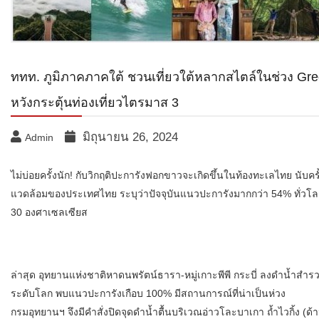
ททท. ภูมิภาคภาคใต้ ชวนเที่ยวใต้หลากสไตล์ในช่วง Gr
หวังกระตุ้นท่องเที่ยวไตรมาส 3
มิถุนายน 26, 2024
Admin
ไม่บ่อยครั้งนัก! กับวิกฤติปะการังฟอกขาวจะเกิดขึ้นในท้องทะเลไทย นับค
แวดล้อมของประเทศไทย ระบุว่าปัจจุบันแนวปะการังมากกว่า 54% ทั่วโลกฟ
30 องศาเซลเซียส
ล่าสุด อุทยานแห่งชาติหาดนพรัตน์ธารา-หมู่เกาะพีพี กระบี่ ลงดำน้ำสำร
ระดับโลก พบแนวปะการังเกือบ 100% มีสถานการณ์ที่น่าเป็นห่วง
กรมอุทยานฯ จึงมีคำสั่งปิดจุดดำน้ำตื้นบริเวณอ่าวโละบาเกา ถ้ำไวกิ้ง (ด