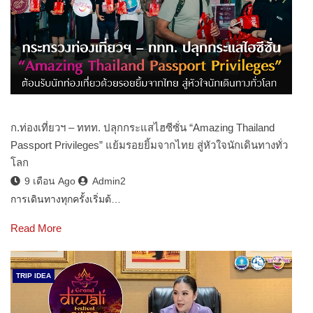
ก.ท่องเที่ยวฯ – ททท. ปลุกกระแสไฮซีซั่น “Amazing Thailand
Passport Privileges” แย้มรอยยิ้มจากไทย สู่หัวใจนักเดินทางทั่ว
โลก
9 เดือน Ago
Admin2
การเดินทางทุกครั้งเริ่มต้…
Read More
TRIP IDEA