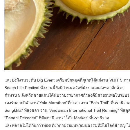
และยังมีงานระดับ Big Event เตรียมปักหมุดที่ภูเก็ตได้แก่งาน VIJIT 
Beach Life Festival ซึ่งงานนี้ยังมีกำหนดจัดที่พังงาและสงขลาอีกด้วย
สำหรับ 5 จังหวัดชายแดนใต้นับว่าบรรยากาศกำลังดีมีสายฝนพอโปรยปราย
รองรับสายกีฬางาน“Yala Marathon”ที่ยะลา งาน “Bala Trail” ที่นราธิวา
Songkhla” ที่สงขลา งาน “Andaman International Trail Running” ที่
“Pattani Decoded” ที่ปัตตานี งาน “โล๊ะ Market” ที่นราธิวาส
และพลาดไม่ได้กับการท่องเที่ยวตามรอยพหุวัฒนธรรมที่มีไฮไลต์สำคัญ 