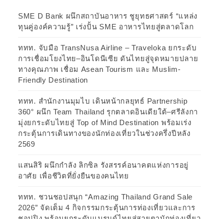
SME D Bank ผนึกสถาบันอาหาร ชูยุทธศาสตร์ “แหล่ง
ทุนคู่องค์ความรู้” เร่งปั้น SME อาหารไทยสู่ตลาดโลก
ททท. จับมือ TransNusa Airline – Traveloka ยกระดับ
การเชื่อมโยงไทย–อินโดนีเซีย ดันไทยสู่จุดหมายปลาย
ทางคุณภาพ เชื่อม Asean Tourism และ Muslim-
Friendly Destination
ททท. สำนักงานมุมไบ เดินหน้ากลยุทธ์ Partnership
360° ผนึก Team Thailand รุกตลาดอินเดียใต้–ศรีลังกา
มุ่งยกระดับไทยสู่ Top of Mind Destination พร้อมเร่ง
กระตุ้นการเดินทางของนักท่องเที่ยวในช่วงครึ่งปีหลัง
2569
แสนสิริ ผนึกกำลัง ลิกซิล รังสรรค์อนาคตแห่งการอยู่
อาศัย เพื่อชีวิตที่ยั่งยืนของคนไทย
ททท. ชวนชอปสนุก “Amazing Thailand Grand Sale
2026” จัดเต็ม 4 กิจกรรมกระตุ้นการท่องเที่ยวและการ
ชอปปิง พร้อมยกระดับแบรนด์ไทยสู่สายตานักท่องเที่ยว