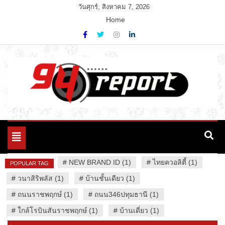
Skip
วันศุกร์, สิงหาคม 7, 2026
to
Home
content
Variety News
94 Report.com
Toggle
navigation
#
NEW BRAND ID (1)
#
ไทยควอลิตี้ (1)
POPULAR TAG
#
วนาสิริพลัส (1)
#
บ้านชั้นเดียว (1)
#
ถนนราชพฤกษ์ (1)
#
ถนน346ปทุมธานี (1)
#
ใกล้โรบินสันราชพฤกษ์ (1)
#
บ้านเดี่ยว (1)