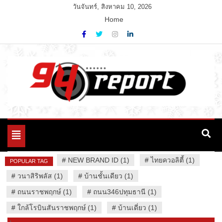
Skip
วันจันทร์, สิงหาคม 10, 2026
to
Home
content
Variety News
94 Report.com
Toggle
navigation
#
NEW BRAND ID (1)
#
ไทยควอลิตี้ (1)
POPULAR TAG
#
วนาสิริพลัส (1)
#
บ้านชั้นเดียว (1)
#
ถนนราชพฤกษ์ (1)
#
ถนน346ปทุมธานี (1)
#
ใกล้โรบินสันราชพฤกษ์ (1)
#
บ้านเดี่ยว (1)