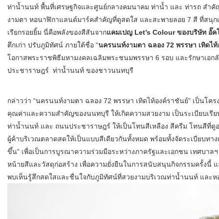
ท่าน้ำนนท์ พื้นที่เศรษฐกิจและศูนย์กลางคมนาคม ท่าน้ำ และ ท่ารถ สำ
งามตา หอนาฬิกาแลนด์มาร์คสำคัญที่ดูสดใส และสะพายลอย 7 สี ที่สน
เรียกรอยยิ้ม นี่คือพลังของสีสันจาก
แคมเปญ Let’s Colour ของบริษัท อั๊คโ
ตึกเก่า ปรับภูมิทัศน์ ภายใต้ชื่อ “
นครนนท์งามตา ฉลอง 72 พรรษา เทิดไท้อ
โอกาสพระราชพิธีมหามงคลเฉลิมพระชนมพรรษา 6 รอบ และรักษาเอกล
ประชาราษฎร์ ท่าน้ำนนท์ ของชาวนนทบุรี
กล่าวว่า “นครนนท์งามตา ฉลอง 72 พรรษา เทิดไท้องค์ราชันย์” เป็นโครงกา
คุณค่าและความสำคัญของนนทบุรี ให้เกิดความสวยงาม เป็นระเบียบเรี
ท่าน้ำนนท์ และ ถนนประชาราษฎร์ ให้เป็นโทนสีเหลือง สีครีม โทนสีที่ดู
ผู้ค้าบริเวณตลาดสดให้เป็นแบบสีเดียวกันทั้งหมด พร้อมทั้งจัดระเบียบทา
ขึ้น” เพื่อเป็นการบูรณาความร่วมมือระหว่างภาครัฐและเอกชน เทศบาลฯ จ
หน้ายสีและวัสดุก่อสร้าง เพื่อความยั่งยืนในการสนับสนุนกิจกรรมครั้งนี้ และ
พบเห็นรู้สึกสดใสและชื่นใจกับภูมิทัศน์ที่สวยงามบริเวณท่าน้ำนนท์ แล