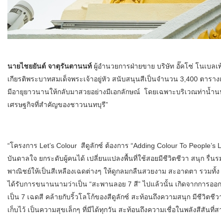
นายไชยยันต์ จาตุรันตานนท์
ผู้อำนวยการฝ่ายขาย บริษัท อั๊คโซ่ โนเบลเพ้น
เกียรติพระบาทสมเด็จพระเจ้าอยู่หัว สนับสนุนสีเป็นจำนวน 3,400 ตารางเม
มีอายุยาวนานให้กลับมาสวยอย่างมีเอกลักษณ์ โดยเฉพาะบริเวณท่าน้ำน
เศรษฐกิจที่สำคัญของชาวนนทบุรี”
“โครงการ Let’s Colour สีดูลักซ์ ต้องการ “Adding Colour To People’s 
บันดาลใจ ยกระดับผู้คนได้ เปลี่ยนแปลงพื้นที่ใช้สอยมีชีวิตชีวา สนุก รื่
พาณิชย์ให้เป็นสีเหลืองเฉดต่างๆ ให้ดูกลมกลืนสวยงาม สะอาดตา รวมทั้ง
ได้รับการขนานนามว่าเป็น “สะพานลอย 7 สี” ไปแล้วนั้น เกิดจากการอ
เป็น 7 เฉดสี คล้ายกับริ้วโลโก้ของสีดูลักซ์ สะท้อนถึงความสนุก มีชีว
เก็บไว้ เป็นความสุขเล็กๆ ที่มีได้ทุกวัน สะท้อนถึงความเชื่อในพลังสีสันท