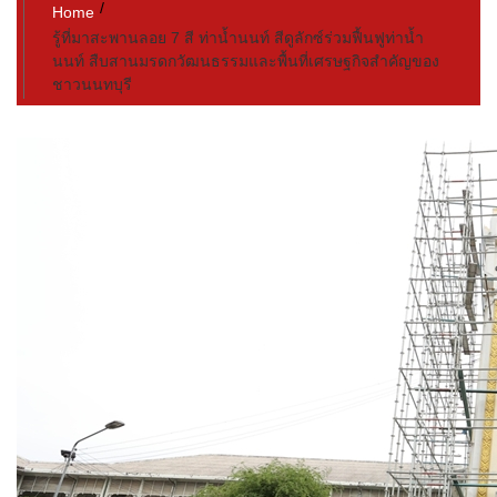
Home
รู้ที่มาสะพานลอย 7 สี ท่าน้ำนนท์ สีดูลักซ์ร่วมฟื้นฟูท่าน้ำ
นนท์ สืบสานมรดกวัฒนธรรมและพื้นที่เศรษฐกิจสำคัญของ
ชาวนนทบุรี