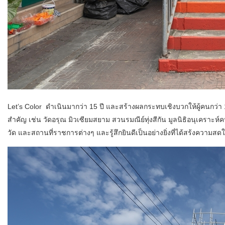
Let’s Color ดำเนินมากว่า 15 ปี และสร้างผลกระทบเชิงบวกให้ผู้คนกว่า 
สำคัญ เช่น วัดอรุณ มิวเซียมสยาม สวนรมณีย์ทุ่งสีกัน มูลนิธิอนุเคร
วัด และสถานที่ราชการต่างๆ และรู้สึกยินดีเป็นอย่างยิ่งที่ได้สร้งความสด