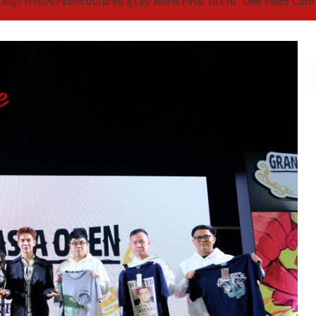
่งใหญ่!! การแข่งชิงแชมป์เอเชีย สู่รอบ World Final ในงาน “One Piece Ca