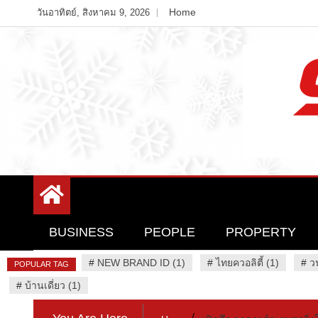
Skip
Home
วันอาทิตย์, สิงหาคม 9, 2026
to
content
Variety News
94 Report.com
BUSINESS
PEOPLE
PROPERTY
#
NEW BRAND ID (1)
#
ไทยควอลิตี้ (1)
#
ว
POPULAR TAG
#
บ้านเดี่ยว (1)