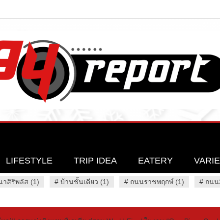
LIFESTYLE
TRIP IDEA
EATERY
VARI
นาสิริพลัส (1)
#
บ้านชั้นเดียว (1)
#
ถนนราชพฤกษ์ (1)
#
ถนน3