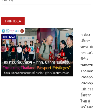
TRIP IDEA
ก.ท่อง
TRIP IDEA
เที่ยวฯ –
ททท. ปลุก
กระแสไฮ
ซีซั่น
“Amazing
Thailand
Passport
Privileges”
แย้มรอย
ยิ้มจาก
ไทย สู่
หัวใจนัก