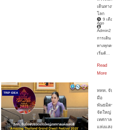
เดินทางทั่ว
โลก
9 เดือน
Ago
Admin2
การเดิน
ทางทุกครั้ง
เริ่มต้…
Read
More
ททท. จับ
TRIP IDEA
มือ
พันธมิตร
จัดใหญ่
เทศกาล
แห่งแสงสี