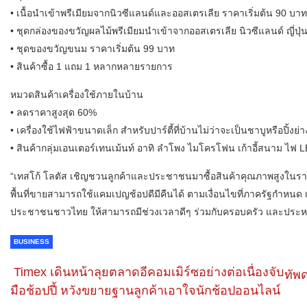
• เนื้อนำเข้าพรีเมียมจากนิวซีแลนด์และออสเตรเลีย ราคาเริ่มต้น 90 บาท
• ชุดกล่องของขวัญผลไม้พรีเมียมนำเข้าจากออสเตรเลีย นิวซีแลนด์ ญี่ปุ่
• ชุดของขวัญขนม ราคาเริ่มต้น 99 บาท
• สินค้าซื้อ 1 แถม 1 หลากหลายรายการ
หมวดสินค้าเครื่องใช้ภายในบ้าน
• ลดราคาสูงสุด 60%
• เครื่องใช้ไฟฟ้าขนาดเล็ก สำหรับปาร์ตี้ที่บ้านไม่ว่าจะเป็นชาบูหรือปิ้งย
• สินค้ากลุ่มเอนเตอร์เทนเม้นท์ อาทิ ลำโพง ไมโครโฟน เก้าอี้สนาม ไฟ 
“เทสโก้ โลตัส เชิญชวนลูกค้าและประชาชนมาซื้อสินค้าคุณภาพสูงในราคาที
พื้นที่ขายสามารถใช้แคมเปญช้อปดีมีคืนได้ ตามเงื่อนไขที่ภาครัฐกำหนด เ
ประชาชนชาวไทย ให้สามารถมีช่วงเวลาดีๆ ร่วมกับครอบครัว และประหยั
BUSINESS
Timex เดินหน้าลุยตลาดอีคอมเมิร์ซอย่างต่อเนื่องจับ
ทัพ
มือช้อปปี้ หวังขยายฐานลูกค้าเอาใจนักช้อปออนไลน์