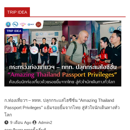
TRIP IDEA
TRIP IDEA
ก.ท่องเที่ยวฯ – ททท. ปลุกกระแสไฮซีซั่น “Amazing Thailand
Passport Privileges” แย้มรอยยิ้มจากไทย สู่หัวใจนักเดินทางทั่ว
โลก
9 เดือน Ago
Admin2
การเดินทางทุกครั้งเริ่มต้…