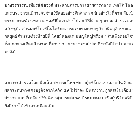
นางวรวรรณ เพียรลิขิตวงศ์
ประธานกรรมการฝ่ายการตลาด เทสโก้ โลตัส ก
และประชาชนมีการจับจ่ายใช้สอยอย่างคึกคักทุก ๆ ปี อย่างไรก็ตาม สื
บรรยากาศช่วงเทศกาลของปีนี้แตกต่างไปจากปีที่ผ่าน ๆ มา ผลสำรวจตลา
เศรษฐกิจ ส่วนผู้บริโภคที่ไม่ได้รับผลกระทบทางเศรษฐกิจ ก็มีพฤติกรรมและ
กลยุทธ์สำหรับช่วงท้ายปีนี้ โดยมีสองแคมเปญใหญ่พร้อม ๆ กันเพื่อตอบโจทย
ตั้งแต่กลางเดือนสิงหาคมที่ผ่านมา และจะขยายไปจนถึงหลังปีใหม่ และแ
มาถึง”
จากการสำรวจโดย นีลเส็น ประเทศไทย พบว่าผู้บริโภคแบ่งออกเป็น 2 กลุ่มห
ผลกระทบทางเศรษฐกิจจากโควิด-19 ไม่ว่าจะเป็นตกงาน ถูกลดเงินเดือน หร
สำรวจ และที่เหลือ 42% คือ กลุ่ม Insulated Consumers หรือผู้บริโภคท
ยังมีรายได้เข้ามาเหมือนเดิม