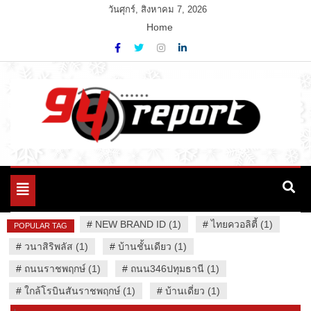
Skip
วันศุกร์, สิงหาคม 7, 2026
to
Home
content
Variety News
94 Report.com
Toggle
navigation
#
NEW BRAND ID (1)
#
ไทยควอลิตี้ (1)
POPULAR TAG
#
วนาสิริพลัส (1)
#
บ้านชั้นเดียว (1)
#
ถนนราชพฤกษ์ (1)
#
ถนน346ปทุมธานี (1)
#
ใกล้โรบินสันราชพฤกษ์ (1)
#
บ้านเดี่ยว (1)