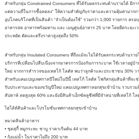
สำหรับกลุ่ม Constrained Consumers ที่ได้รับผลกระทบด้านรายได้ มีการเ
แต่ความถี่ในการซื้อลดลง” ให้ความสำคัญกับราคาและความคุ้มค่ามากกว่าเดิม
อุปโภคบริโภคที่เป็นสินค้า “จำเป็นต้องใช้” รวมกว่า 1,000 รายการ ครอบค
อาหารสด อาหารพร้อมทาน และ เมนูศูนย์อาหาร 25 บาท โดยยืดระยะเวลา
ประหยัด ตัดและตรึงราคาสูงสุดถึง 50%
สำหรับกลุ่ม Insulated Consumers ที่ถึงแม้จะไม่ได้รับผลกระทบด้านราย
บริการที่เปลี่ยนไปสืบเนื่องจากมาตรการป้องกันการระบาด ใช้เวลาอยู่บ้
ใหม่ จากการสำรวจของเทสโก้ โลตัส พบว่าลูกค้าและประชาชน 30% วางแผ
สำหรับแคมเปญเทศกาลปีใหม่ในปีนี้ เทสโก้ โลตัส โฟกัสกลุ่มสินค้าที่จะ
รับประทานและของขวัญปีใหม่ แคมเปญเทศกาลยกสุขเข้าบ้าน รวบรวมสิน
สัปดาห์ ลดสูงสุด 60% และยังมีสินค้าเอ็กซ์คลูซีฟที่มีจำหน่ายที่เทสโก้ โลต
ไฮไล้ท์สินค้าและโปรโมชั่นเทศกาลยกสุขเข้าบ้าน
หมวดสินค้าอาหาร
• ชุดสุกี้ หมูกระทะ ชาบู ราคาเริ่มต้น 44 บาท
• กุ้งแม่น้ำ ในราคาไม่ถึง 200 บาท