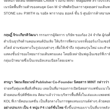
จัดหนัก จัดเต็ม Millennials Choice ร่วมกับ MINT Magazine สร้างป
เนรมิตพื้นที่รวมตัวของคนยุค Gen M นำทัพศิลปินดาราสุดฮอตร่วมเดิ
STONE และ P.MITH ณ รอยัล พารากอน ฮอลล์ ชั้น 5 ศูนย์การค้าสยา
กฤษฏิ์ จิระเกียรติวัฒนา
กรรมการผู้จัดการ บริษัท ของก้อง 24 จำกัด ผู้ก่อต
ดำเนินธุรกิจด้านคอนเทนต์บันเทิง ให้บริการที่ครบวงจรทั้งออร์แกไนเซอร
สไตล์ ผ่านช่องทางในรูปแบบต่างๆ เพื่อให้เข้าถึง กลุ่มคนรุ่นใหม่ และสำห
แสดงชั้นนำของไทยมาร่วมเดินพรมแดง โดยมีเหล่าอินฟลูเอ็นเซอร์ที่เราม
กลุ่มเป้าหมายซึ่งเป็นเจนมิลเลนเนียลโดยเฉพาะ
สรญา วัฒนเจียมวงษ์ Publisher Co-Founder นิตยสาร MINT กล่าวว่า 
จ่ายหรือทุ่มเทเพื่อสิ่งที่ชอบ เลยเป็นที่มาของการเปิดนิตยสารแฟชั่นแน
ด้วยคอนเซ็ปต์ที่ชัดเจน คิดมาแล้วว่าจะบริหารพื้นที่ทั้งในเล่มและแพลตฟ
KOL ที่เรามีคอนเนคชั่น เป็นสื่อกลางในการพูดแทนแบรนด์ต่างๆ ด้วยคอน
อย่างปกแรก เป็น 4 หนุ่ม F4 เวอร์ชั่นไทย
ซึ่งขึ้นปกของเราเป็นที่แรกหลัง