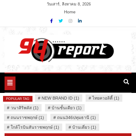
Skip
วันเสาร์, สิงหาคม 8, 2026
to
Home
content
Variety News
94 Report.com
Toggle
navigation
#
NEW BRAND ID (1)
#
ไทยควอลิตี้ (1)
POPULAR TAG
#
วนาสิริพลัส (1)
#
บ้านชั้นเดียว (1)
#
ถนนราชพฤกษ์ (1)
#
ถนน346ปทุมธานี (1)
#
ใกล้โรบินสันราชพฤกษ์ (1)
#
บ้านเดี่ยว (1)