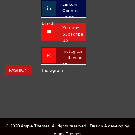
Linkdin
Connect
us on
Linkdin
Youtube
Subscribe
US
Instagram
Follow us
on
FASHION
Instagram
© 2020 Ample Themes. All rights reserved |
Design & develop by
AmpleThemes