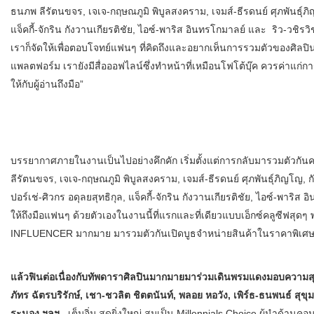
ธนภพ ลีรัตนขจร, เจเจ-กฤษณภูมิ พิบูลสงคราม, เจมส์-ธีรดนย์ ศุภพันธุ์ภิญ
แจ็คกี้-จักริน กังวานเกียรติชัย, ไอซ์-พาริส อินทรโกมาลย์ และ ริว-วชิ
เราก็จัดให้เพื่อตอบโจทย์แฟนๆ ที่คิดถึงและอยากเห็นการรวมตัวของศิลปินท
แพลตฟอร์ม เรายังมีสื่อออฟไลน์ซึ่งทำหน้าที่เหมือนโฟโต้บุ๊ค ควรค่าแก
ให้กับผู้อ่านถึงมือ”
บรรยากาศภายในงานเป็นไปอย่างคึกคัก เริ่มตั้งแต่การกลับมารวมตัวกันค
ลีรัตนขจร, เจเจ-กฤษณภูมิ พิบูลสงคราม, เจมส์-ธีรดนย์ ศุภพันธุ์ภิญโญ, ก
ปอร์เช่-ศิวกร อดุลยสุทธิกุล, แจ็คกี้-จักริน กังวานเกียรติชัย, ไอซ์-
ให้ถึงมือแฟนๆ ด้วยตัวเองในงานนี้ที่แรกและที่เดียวแบบเอ็กซ์คลูซีฟสุดๆ
INFLUENCER มากมาย มารวมตัวกันเปิดบูธจำหน่ายสินค้าในราคาพิเศ
แล้วฟินต่อเนื่องกับทัพดาราศิลปินมากมายมาร่วมเดินพรมแดงมอบความสุขให
ภัทร ฉัตรบริรักษ์, เชา-ชวลิต ชิตตนันท์, พลอย หอวัง, เพิร์ธ-ธนพนธ์ สุ
ระนอง ฯลฯ
เต็มอิ่ม สุดยิ่งใหญ่ สมเป็น Millennials Choice ผู้นำด้านคอ