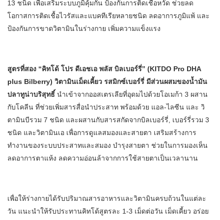
13 ชนิด เพื่อเสริมระบบภูมิคุ้มกัน ป้องกันการติดเชื้อหวัด ช่วยลด
โอกาสการติดเชื้อไวรัสและแบคทีเรียหลายชนิด ลดอาการภูมิแพ้ และ
ป้องกันการขาดวิตามินในร่างกาย เพิ่มความแข็งแรง
สูตรที่สอง “คิทโด้ โปร ดีเอชเอ พลัส บิลเบอร์รี่” (KITDO Pro DHA
plus Bilberry) วิตามินเม็ดเคี้ยว รสมิกซ์เบอร์รี่ มีส่วนผสมของน้ำมัน
ปลาทูน่าบริสุทธิ์
นำเข้าจากออสเตรเลียที่อุดมไปด้วยโอเมก้า 3 ผสาน
กับโคลีน ที่ช่วยเพิ่มสารสื่อนำประสาท พร้อมด้วย แอล-ไลซีน และ วิ
ตามินบีรวม 7 ชนิด และผสานกับสารสกัดจากบิลเบอร์รี่, เบอร์รี่รวม 3
ชนิด และวิตามินเอ เพื่อการดูแลสมองและสายตา เสริมสร้างการ
ทำงานของระบบประสาทและสมอง บำรุงสายตา ช่วยในการมองเห็น
ลดอาการตาแห้ง ลดความอ่อนล้าจากการใช้สายตาเป็นเวลานาน
เพื่อให้ร่างกายได้รับปริมาณสารอาหารและวิตามินครบถ้วนในแต่ละ
วัน แนะนำให้รับประทานคิทโด้สูตรละ 1-3 เม็ดต่อวัน เม็ดเคี้ยว อร่อย