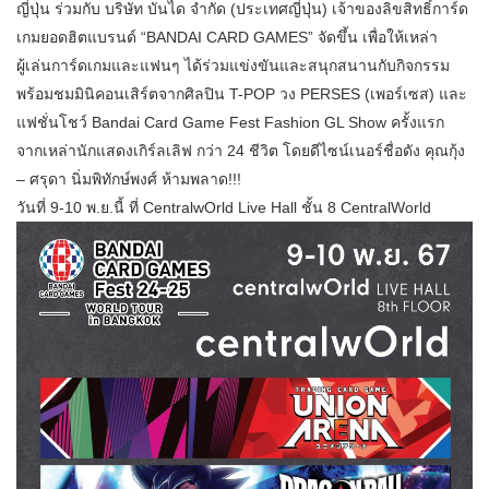
ญี่ปุ่น ร่วมกับ บริษัท บันได จำกัด (ประเทศญี่ปุ่น) เจ้าของลิขสิทธิ์การ์ด
เกมยอดฮิตแบรนด์ “BANDAI CARD GAMES” จัดขึ้น เพื่อให้เหล่า
ผู้เล่นการ์ดเกมและแฟนๆ ได้ร่วมแข่งขันและสนุกสนานกับกิจกรรม
พร้อมชมมินิคอนเสิร์ตจากศิลปิน T-POP วง PERSES (เพอร์เซส) และ
แฟชั่นโชว์ Bandai Card Game Fest Fashion GL Show ครั้งแรก
จากเหล่านักแสดงเกิร์ลเลิฟ กว่า 24 ชีวิต โดยดีไซน์เนอร์ชื่อดัง คุณกุ้ง
– ศรุดา นิ่มพิทักษ์พงศ์ ห้ามพลาด!!!
วันที่ 9-10 พ.ย.นี้ ที่ CentralwOrld Live Hall ชั้น 8 CentralWorld