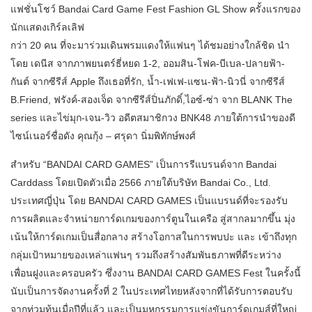
แฟชั่นโชว์ Bandai Card Game Fest Fashion GL Show ครั้งแรกของ
นักแสดงเกิร์ลเลิฟ
กว่า 20 คน ที่จะมาร่วมเดินพรมแดงให้แฟนๆ ได้ชมอย่างใกล้ชิด นำ
โดย เดนีส จากภาพยนตร์ธี่หยด 1-2, ออมสิน-โฟค-บีเบล-ปลายฟ้า-
กันต์ จากซีรีส์ Apple ถึงเธอที่รัก, น้ำ-เฟเฟ-แซน-ฟ้า-นิวนี่ จากซีรีส์
B.Friend, ฟรังค์-สองเจ็ด จากซีรีส์ปิ่นภักดิ์,ไอซ์-ซ่า จาก BLANK The
series และไข่มุก-เจน-วิว อดีตสมาชิกวง BNK48 ภายใต้การนำของดี
ไซน์เนอร์ชื่อดัง คุณกุ้ง – ศรุดา นิ่มพิทักษ์พงศ์
สำหรับ “BANDAI CARD GAMES” เป็นการรีแบรนด์จาก Bandai
Carddass โดยเปิดตัวเมื่อ 2566 ภายใต้บริษัท Bandai Co., Ltd.
ประเทศญี่ปุ่น โดย BANDAI CARD GAMES เป็นแบรนด์ที่จะรองรับ
การผลิตและจำหน่ายการ์ดเกมของการ์ตูนในเครือ สู่สากลมากขึ้น มุ่ง
เน้นให้การ์ดเกมเป็นสื่อกลาง สร้างโอกาสในการพบปะ และ เข้าถึงทุก
กลุ่มเป้าหมายของเหล่าแฟนๆ รวมถึงสร้างสัมพันธภาพที่ดีระหว่าง
เพื่อนฝูงและครอบครัว ซึ่งงาน BANDAI CARD GAMES Fest ในครั้งนี้
นับเป็นการจัดงานครั้งที่ 2 ในประเทศไทยหลังจากที่ได้รับการตอบรับ
จากท่วมท้นเมื่อปีที่แล้ว และเป็นมหกรรมการแข่งขันการ์ดเกมส์ที่ใหญ่