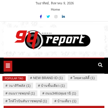
Skip
วันอาทิตย์, สิงหาคม 9, 2026
to
Home
content
Variety News
94 Report.com
Toggle
navigation
#
NEW BRAND ID (1)
#
ไทยควอลิตี้ (1)
POPULAR TAG
#
วนาสิริพลัส (1)
#
บ้านชั้นเดียว (1)
#
ถนนราชพฤกษ์ (1)
#
ถนน346ปทุมธานี (1)
#
ใกล้โรบินสันราชพฤกษ์ (1)
#
บ้านเดี่ยว (1)