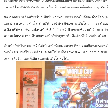
ผิดกันมาก คิดว่าการทำแบรนด์ต้องสื่อกับสิ่งที่ทำ แต่ข้อกำหนดทรัพย์สิน
แบรนด์โทรศัพท์มือถือ คือ แอปเปิ้ล เป็นต้นซึ่งแค่ข้อแรกก็กลัดกระดุมผิดเ
ข้อ 2 ต่อมา “สร้างที่ทัวร์นาเม้นท์” บางท่านคิดว่า ต้องไปล้มองค์กรโลก (Int
และประสบความสำเร็จ ส่วนกีฬาอาชีพจะมีช่องทางเติบโตมากกว่า ตัวอย่าง
ท์ คือ บริษัท ดอร์น่าสปอร์ตข้อที่ 3 คือ “การมีเป้าหมายชัดเจน” ต้องแยกว
ความยุติธรรม เท่าเทียมกันของนักกีฬาทุกชาติ เพื่อเป็นทัวร์นาเม้นท์โลก
ส่วนนักกีฬาไทยชนะหรือไม่เป็นหน้าที่ของสมาคมกีฬาเจ็ตสกีแห่งประเทศไ
กีฬาในประเทศไทยยังเล็ก เมื่อเติบโตได้ เจ็ตสกีWGP#1 สามารถนำเข้าแ
เฉพาะทัวร์นาเม้นท์เดียว และยังเติบโตต่อได้มาก”