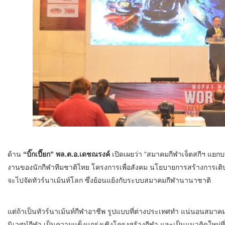
ด้าน
“บิ๊กเปี๊ยก” พล.ต.อ.เดชณรงค์
เปิดเผยว่า “สมาคมกีฬาเจ็ตสกีฯ แยก
งานของนักกีฬาทีมชาติไทย โครงการเพื่อสังคม นโยบายการสร้างการเติ
จะไปจัดทัวร์นาเม้นท์โลก ซึ่งย้อนแย้งกับระบบสมาคมกีฬานานาชาติ
แต่ถ้าเป็นทัวร์นาเม้นท์กีฬาอาชีพ รูปแบบที่ต่างประเทศทำ แน่นอนสมาค
นิเวศน์กีฬา เป็นความแข็งแกร่งเชิงโครงสร้างกีฬา และเป็นแนวคิดใหม่