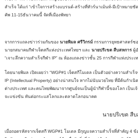
สำเร็จ ได้แก่ “เข้าใจการสร้างแบรนด์-สร้างที่ทัวร์นาเม้นท์-มีเป้าหมายช
คัพ 11-15ธันวาคมนี้ จัดที่เมืองพัทยา
จากการแถลงข่าวร่วมกันของ
นายพิมล ศรีวิกรม์
กรรมการยุทธศาสตร์ซอร
นายกสมาคมกีฬาเจ็ตสกีแห่งประเทศไทยฯ และ
นายปริเขต สืบสหการ
ผู้
“เจาะลึกความสำเร็จกีฬา IP” ณ ห้องแถลงข่าวชั้น 25 การกีฬาแห่งประเ
โดยนายพิมล เปิดเผยว่า “WGP#1 เจ็ตสกีโมเดล เป็นตัวอย่างความสำเร็
IP (Intellectual Property) อย่างน่าสนใจ หากไม่นับมวยไทย ที่มีต้นกำเ
ต่างประเทศ และคนไทยพัฒนาจากศูนย์จนเป็นผู้นำกีฬานี้ของโลก เป็นเจ้าขอ
จะแข่งขัน ทันต่อกระแสโลกและตลาดโลกอนาคต
นายปริเขต สื
เมื่อถอดรหัสจากเจ็ตสกี WGP#1 โมเดล มีกุญแจความสำเร็จที่สำคัญ 4 ข้อ 