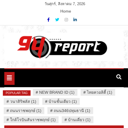
Skip
วันศุกร์, สิงหาคม 7, 2026
to
Home
content
Variety News
94 Report.com
Toggle
navigation
#
NEW BRAND ID (1)
#
ไทยควอลิตี้ (1)
POPULAR TAG
#
วนาสิริพลัส (1)
#
บ้านชั้นเดียว (1)
#
ถนนราชพฤกษ์ (1)
#
ถนน346ปทุมธานี (1)
#
ใกล้โรบินสันราชพฤกษ์ (1)
#
บ้านเดี่ยว (1)