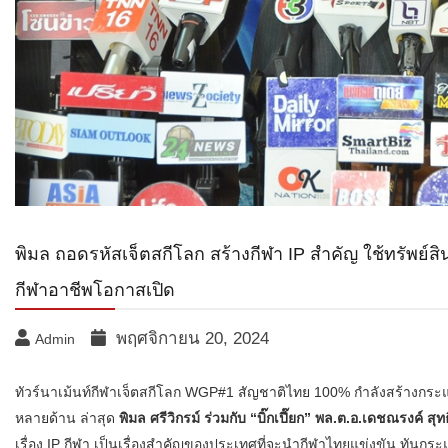
พิมล ถอดรหัสเจ็ตสกีโลก สร้างกีฬา IP สำคัญ ใช้ทรัพ
กีฬาอาชีพโอกาสเปิด
พฤศจิกายน 20, 2024
Admin
ทัวร์นาเม้นท์กีฬาเจ็ตสกีโลก WGP#1 สัญชาติไทย 100% กำลังสร้างกร
หลายด้าน ล่าสุด
พิมล ศรีวิกรม์ ร่วมกับ “บิ๊กเปี๊ยก” พล.ต.อ.เดชณรงค
เรื่อง IP กีฬา เป็นเรื่องสำคัญของประเทศที่จะนำกีฬาไทยแข่งขัน ทัน