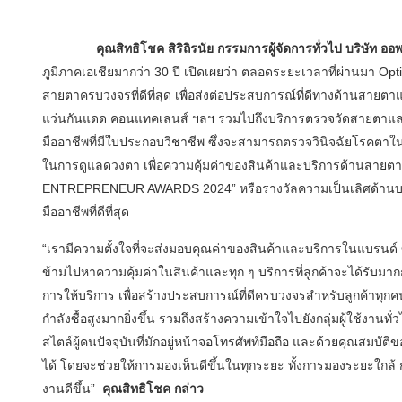
คุณสิทธิโชค สิริถิรนัย กรรมการผู้จัดการทั่วไป บริษัท ออพต
ภูมิภาคเอเชียมากว่า 30 ปี เปิดเผยว่า ตลอดระยะเวลาที่ผ่านมา Op
สายตาครบวงจรที่ดีที่สุด เพื่อส่งต่อประสบการณ์ที่ดีทางด้านสาย
แว่นกันแดด คอนแทคเลนส์ ฯลฯ รวมไปถึงบริการตรวจวัดสายตาและดว
มืออาชีพที่มีใบประกอบวิชาชีพ ซึ่งจะสามารถตรวจวินิจฉัยโรคตาในเ
ในการดูแลดวงตา เพื่อความคุ้มค่าของสินค้าและบริการด้านสายต
ENTREPRENEUR AWARDS 2024” หรือรางวัลความเป็นเลิศด้านบริกา
มืออาชีพที่ดีที่สุด
“เรามีความตั้งใจที่จะส่งมอบคุณค่าของสินค้าและบริการในแบรนด์ 
ข้ามไปหาความคุ้มค่าในสินค้าและทุก ๆ บริการที่ลูกค้าจะได้รับมากกว
การให้บริการ เพื่อสร้างประสบการณ์ที่ดีครบวงจรสำหรับลูกค้าทุกคน 
กำลังซื้อสูงมากยิ่งขึ้น รวมถึงสร้างความเข้าใจไปยังกลุ่มผู้ใช้งาน
สไตล์ผู้คนปัจจุบันที่มักอยู่หน้าจอโทรศัพท์มือถือ และด้วยคุณสมบั
ได้ โดยจะช่วยให้การมองเห็นดีขึ้นในทุกระยะ ทั้งการมองระยะใก
งานดีขึ้น”
คุณสิทธิโชค กล่าว