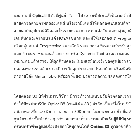
นอกจากนี้ Optical88 ยังมีศูนย์บริการโปรเกรสซีฟเลนส์เซ็นเตอร
สายตาวัดสายตาทดลองเลนส์ หรือเรามีเลนส์ให้ทดลองเป็นเลนส์จากแบรน
สายตากับอุปกรณ์ดิจิตอลเป็นระยะเวลายาวนานต่อวัน และกลุ่มลูกค
เลนส์ทดลองจากแบรนด์ HOYA เช่นกัน และมีให้เลือกตั้งแต่ Progress
หรือกลุ่มเลนส์ Progressive ระยะใกล้ ระยะกลาง ที่เหมาะสำหรับล
และ 4 เมตร เช่น เลนส์ Lecture หรือ Dynamic Tact ตามความเหมา
เหมาะสมแล้วเราจะให้ลูกค้าทดลองในมุมเสมือนจริงของศูนย์เรา เ
ทดลองของเราแล้วเราจะมีการวัดจุดประกอบแว่นตาด้วยเครื่องมือที่ท
ตาด้วยโต๊ะ Mirror Table หรืออีก ทั้งยังมีบริการติดตามผลหลังการใส่โ
โดยตลอด 30 ปีที่ผ่านมาบริษัทฯ มีการทำงานแบบปรับตัวตลอดเวลาตา
ทำให้ปัจจุบันบริษัท Optical88 (ออพติคัล 88 ) จำกัด เป็นหนึ่งในบริษั
ภูมิภาคเอเชีย และมีสาขามากกว่า 200 สาขาในฮ่องกง มาเก๊า จีน 
ศูนย์การค้าชั้นนำต่าง ๆ กว่า 30 สาขาทั่วประเทศ
สำหรับผู้ที่มีป
ครอบครัวที่จะดูแลเรื่องสายตาให้ทุกคนได้ที่ Optical88 ทุกสาขาทั่