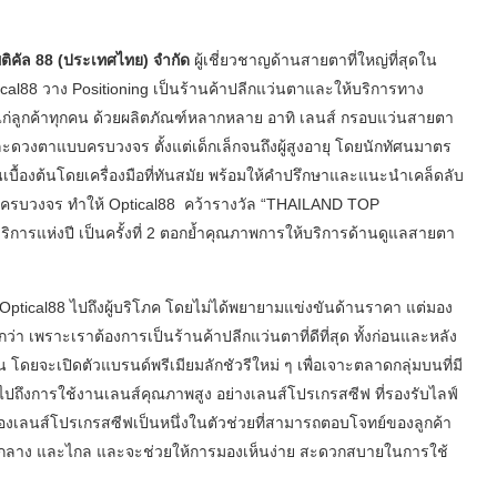
ิคัล 88 (ประเทศไทย) จำกัด
ผู้เชี่ยวชาญด้านสายตาที่ใหญ่ที่สุดใน
tical88 วาง Positioning เป็นร้านค้าปลีกแว่นตาและให้บริการทาง
ตาแก่ลูกค้าทุกคน ด้วยผลิตภัณฑ์หลากหลาย อาทิ เลนส์ กรอบแว่นสายตา
งตาแบบครบวงจร ตั้งแต่เด็กเล็กจนถึงผู้สูงอายุ โดยนักทัศนมาตร
บื้องต้นโดยเครื่องมือที่ทันสมัย พร้อมให้คำปรึกษาและแนะนำเคล็ดลับ
าครบวงจร ทำให้ Optical88 คว้ารางวัล “THAILAND TOP
รแห่งปี เป็นครั้งที่ 2 ตอกย้ำคุณภาพการให้บริการด้านดูแลสายตา
Optical88 ไปถึงผู้บริโภค โดยไม่ได้พยายามแข่งขันด้านราคา แต่มอง
่า เพราะเราต้องการเป็นร้านค้าปลีกแว่นตาที่ดีที่สุด ทั้งก่อนและหลัง
โดยจะเปิดตัวแบรนด์พรีเมียมลักชัวรีใหม่ ๆ เพื่อเจาะตลาดกลุ่มบนที่มี
ทั่วไปถึงการใช้งานเลนส์คุณภาพสูง อย่างเลนส์โปรเกรสซีฟ ที่รองรับไลฟ์
ติของเลนส์โปรเกรสซีฟเป็นหนึ่งในตัวช่วยที่สามารถตอบโจทย์ของลูกค้า
ล้ กลาง และไกล และจะช่วยให้การมองเห็นง่าย สะดวกสบายในการใช้