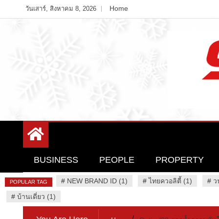
Skip
Home
วันเสาร์, สิงหาคม 8, 2026
to
content
Variety News
94 Report.com
BUSINESS
PEOPLE
PROPERTY
#
NEW BRAND ID (1)
#
ไทยควอลิตี้ (1)
#
ว
POPULAR TAG
#
บ้านเดี่ยว (1)