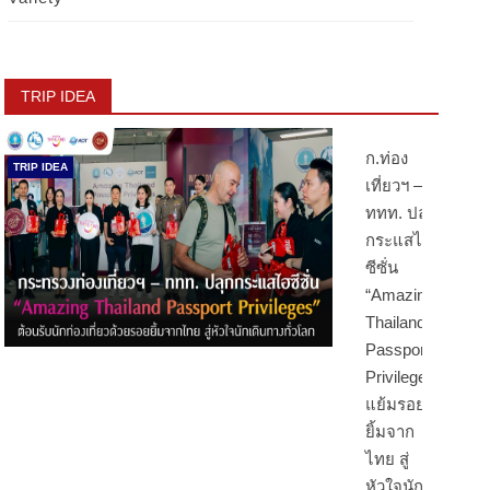
TRIP IDEA
ก.ท่อง
TRIP IDEA
เที่ยวฯ –
ททท. ปลุก
กระแสไฮ
ซีซั่น
“Amazing
Thailand
Passport
Privileges”
แย้มรอย
ยิ้มจาก
ไทย สู่
หัวใจนัก