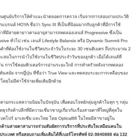
์ เป็นศูนย์บริการให้คำแนะนำตลอดการตรวจ เริ่มจากการสอบถามประวัติ
ด์ HOYA ชื่อว่า Sync III ที่เป็นที่นิยมมากกับลูกค้าที่มีการใช้
้าที่มีสายตายาวตามอายุสามารถทดลองเลนส์ Progressive ซึ่งเป็น
ive ทั่วไป เช่น เลนส์ Lifestyle Balansis หรือ Dynamic Summit Pro
ูกค้าที่ต้องใช้งานในชีวิตประจำวันในระยะ 30 เซนติเมตร ถึงประมาณ 2
ะสมในการนำไปใช้งานในชีวิตประจำวันของลูกค้า เมื่อได้เลนส์ที่
ช่น การใช้คอมพิวเตอร์การอ่านระยะใกล้ การทำครัวหลังจากทดลอง
ันสมัย จากญี่ปุ่น ที่ชื่อว่า True View และทดสอบระยะการเหลือบของ
ดยไม่มีค่าใช้จ่ายเพิ่มเติมอีกด้วย
มกระแสความนิยมในปัจจุบัน เพื่อตอบโจทย์กลุ่มลูกค้าในทุก ๆ กลุ่ม
ทธุรกิจค้าปลีกที่มีความเชี่ยวชาญเกี่ยวกับเรื่องสายตาที่ใหญ่ที่สุดใน
สิงคโปร์ มาเลเซีย และไทย โดย Optical88 ในไทยมีสาขาอยู่ใน
ัญหาด้านสายตาสามารถร่วมสัมผัสการบริการที่ประทับใจเหมือนคนใน
วประเทศ หรือสอบถามเพิ่มเติมได้ที่เบอร์โทรศัพท์ 02-9840888 ต่อ 132