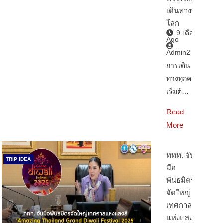
เดินทางทั่ว
โลก
9 เดือน
Ago
Admin2
การเดิน
ทางทุกครั้ง
เริ่มต้…
Read
More
ททท. จับ
TRIP IDEA
มือ
พันธมิตร
จัดใหญ่
เทศกาล
แห่งแสงสี