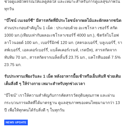
ช่วยดูแลผิวพรรณให้แลดูสดใส และเหมาะสำหรับการดูแลสุขภาพใน
ทุกวัน
“บีไชน์ เนเจอร์ซี” มีสารสกัดที่มีประโยชน์จากผลไม้และผักหลากชนิด
ส่วนประกอบสำคัญใน 1 เม็ด : ประกอบด้วย อะเซโรลา เชอร์รี่ สกัด
1000 มก.(เทียบเท่ากับผลอะเซโรลาเชอร์รี่ 4000 มก.), ซิตรัสไบโอฟ
ลาโวนอยด์ 100 มก., เบอร์รี่มิกซ์ 120 มก. (สตรอเบอร์รี่, บลูเบอร์รี่, รา
สพ์เบอร์รี่, เอลเดอร์เบอร์รี่, แบล็คเคอร์เรนท์, เรดบีท), สารสกัดจาก
ทับทิม 70 มก., สารสกัดจากเมล็ดลิ้นจี่ 23.75 มก., แคโรทีนอยด์ 7.5%
23.75 มก.
รับประทานเพียงวันละ 1 เม็ด หลังอาหารมื้อเช้าหรือเย็นทันที ช่วยเติม
เต็มสิ่งดี ๆ ให้ร่างกาย เหมาะสำหรับทุกช่วงเวลา
“บีไชน์” เราให้ความสำคัญกับการคัดสรรวัตถุดิบคุณภาพ และผ่าน
กระบวนการผลิตที่ได้มาตรฐาน ดูแลสุขภาพของคนไทยมามากว่า 13
ปี เพื่อให้ทุกคนได้รับสิ่งดี ๆ ในทุกวัน
NEWS UPDATE