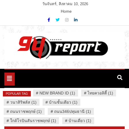
Skip
วันจันทร์, สิงหาคม 10, 2026
to
Home
content
Variety News
94 Report.com
Toggle
navigation
#
NEW BRAND ID (1)
#
ไทยควอลิตี้ (1)
POPULAR TAG
#
วนาสิริพลัส (1)
#
บ้านชั้นเดียว (1)
#
ถนนราชพฤกษ์ (1)
#
ถนน346ปทุมธานี (1)
#
ใกล้โรบินสันราชพฤกษ์ (1)
#
บ้านเดี่ยว (1)