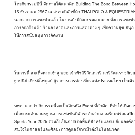
โดยกิจกรรมปีนี้ จัดภายใต้แนวคิด Building The Bond Between Hor
15 ธันวาคม 2567 ณ สนามกีฬาขี่ม้า THAI POLO & EQUESTRIAN C
นอกจากการแข่งขันแล้ว ในงานยังมีกิจกรรมมากมาย ทั้งการแข่งข
การออกร้านค้า ร้านอาหาร และการแสดงต่าง ๆ เพื่อความสุข สนุก ท่า
ให้การสนับสนุนการจัดงาน
ในการนี้ สมเด็จพระเจ้าลูกเธอ เจ้าฟ้าสิริวัณณวรี นารีรัตนราชกั
ฐาปนีย์ เกียรติไพบูลย์ ผู้ว่าการการท่องเที่ยวแห่งประเทศไทย เป็
ททท. คาดว่า กิจกรรมนี้จะเป็นอีกหนึ่ง Event ที่สำคัญ ที่ทำให้เกิดก
เพื่อยกระดับมาตรฐานการแข่งขันกีฬาระดับสากล เตรียมพร้อมสู่ปี
Sports Year 2025 รวมถึงเป็นการเปิดพื้นที่สำหรับแลกเปลี่ยนองค์ค
สนใจในศาสตร์และศิลปะการดูแลรักษาม้าต่อไปในอนาคต