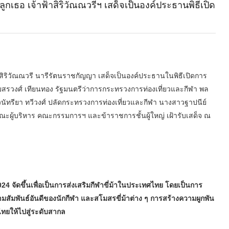
ูกเธอ เจ้าฟ้าสิริวัณณวรีฯ เสด็จเป็นองค์ประธานพิธีเปิด
ฟ้าสิริวัณณวรี นารีรัตนราชกัญญา เสด็จเป็นองค์ประธานในพิธีเปิดการ
ายสรวงศ์ เทียนทอง รัฐมนตรีว่าการกระทรวงการท่องเที่ยวและกีฬา พล
นัทรียา ทวีวงศ์ ปลัดกระทรวงการท่องเที่ยวและกีฬา นางสาวฐาปนีย์
มคณะผู้บริหาร คณะกรรมการฯ และข้าราชการชั้นผู้ใหญ่ เฝ้ารับเสด็จ ณ
4 จัดขึ้นเพื่อเป็นการส่งเสริมกีฬาขี่ม้าในประเทศไทย โดยเป็นการ
มสัมพันธ์อันดีของนักกีฬา และสโมสรขี่ม้าต่าง ๆ การสร้างความผูกพัน
งไทยให้ไปสู่ระดับสากล