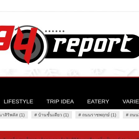
LIFESTYLE
TRIP IDEA
EATERY
VARI
นาสิริพลัส (1)
#
บ้านชั้นเดียว (1)
#
ถนนราชพฤกษ์ (1)
#
ถนน3