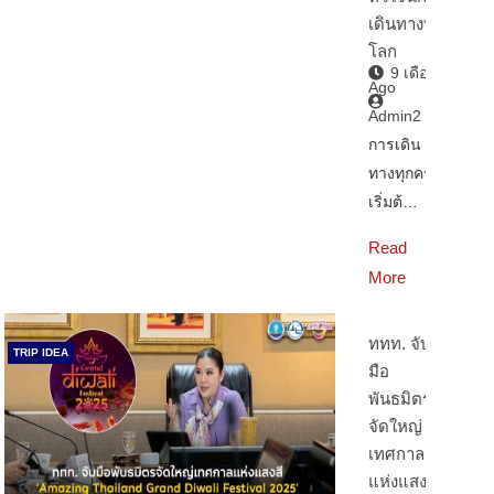
เดินทางทั่ว
โลก
9 เดือน
Ago
Admin2
การเดิน
ทางทุกครั้ง
เริ่มต้…
Read
More
ททท. จับ
TRIP IDEA
มือ
พันธมิตร
จัดใหญ่
เทศกาล
แห่งแสงสี