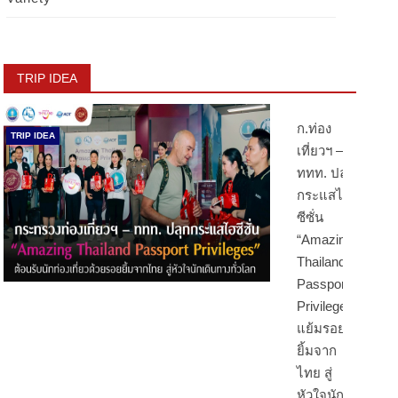
TRIP IDEA
ก.ท่อง
TRIP IDEA
เที่ยวฯ –
ททท. ปลุก
กระแสไฮ
ซีซั่น
“Amazing
Thailand
Passport
Privileges”
แย้มรอย
ยิ้มจาก
ไทย สู่
หัวใจนัก