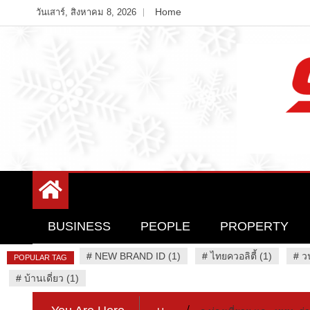
Skip
Home
วันเสาร์, สิงหาคม 8, 2026
to
content
Variety News
94 Report.com
BUSINESS
PEOPLE
PROPERTY
#
NEW BRAND ID (1)
#
ไทยควอลิตี้ (1)
#
ว
POPULAR TAG
#
บ้านเดี่ยว (1)