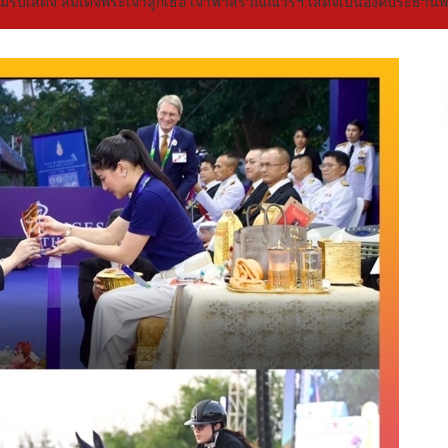
วมรับเสด็จ สมเด็จพระเจ้าลูกเธอ เจ้าฟ้าสิริวัณณวรีฯ เสด็จเป็นองค์ประธานพ