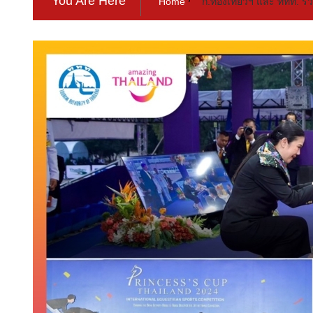
You Are Here
Home
ก.ท่องเที่ยวฯ และ ททท. ร่