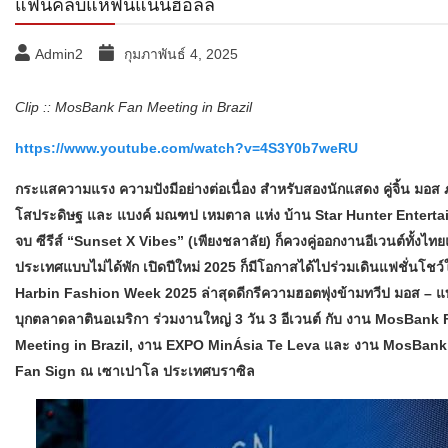
แฟนคลับแห่ฟินแน่นฮอลล์
Admin2
กุมภาพันธ์ 4, 2025
Clip :: MosBank Fan Meeting in Brazil
https://www.youtube.com/watch?v=4S3Y0b7weRU
กระแสความแรง ความปังมีอย่างต่อเนื่อง สำหรับสองนักแสดง คู่จิ้น มอส 
โสประดิษฐ และ แบงค์ มณฑป เหมตาล แห่ง บ้าน Star Hunter Entertai
จบ ซีรีส์ “Sunset X Vibes” (เพียงชลาลัย) ก็ควงคู่ออกงานอีเวนต์ทั้งไท
ประเทศแบบไม่ได้พัก เปิดปีใหม่ 2025 ก็มีโอกาสได้ไปร่วมเดินแฟชั่นโชว
Harbin Fashion Week 2025 ล่าสุดดีกรีความฮอตพุ่งข้ามทวีป มอส – แบง
บุกตลาดลาตินอเมริกา ร่วมงานใหญ่ 3 วัน 3 อีเวนต์ กับ งาน MosBank
Meeting in Brazil, งาน EXPO MinÁsia Te Leva และ งาน MosBank
Fan Sign ณ เซาเปาโล ประเทศบราซิล