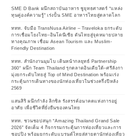
SME D Bank ผนึกสถาบันอาหาร ชูยุทธศาสตร์ “แหล่ง
ทุนคู่องค์ความรู้” เร่งปั้น SME อาหารไทยสู่ตลาดโลก
ททท. จับมือ TransNusa Airline – Traveloka ยกระดับ
การเชื่อมโยงไทย–อินโดนีเซีย ดันไทยสู่จุดหมายปลาย
ทางคุณภาพ เชื่อม Asean Tourism และ Muslim-
Friendly Destination
ททท. สำนักงานมุมไบ เดินหน้ากลยุทธ์ Partnership
360° ผนึก Team Thailand รุกตลาดอินเดียใต้–ศรีลังกา
มุ่งยกระดับไทยสู่ Top of Mind Destination พร้อมเร่ง
กระตุ้นการเดินทางของนักท่องเที่ยวในช่วงครึ่งปีหลัง
2569
แสนสิริ ผนึกกำลัง ลิกซิล รังสรรค์อนาคตแห่งการอยู่
อาศัย เพื่อชีวิตที่ยั่งยืนของคนไทย
ททท. ชวนชอปสนุก “Amazing Thailand Grand Sale
2026” จัดเต็ม 4 กิจกรรมกระตุ้นการท่องเที่ยวและการ
ชอปปิง พร้อมยกระดับแบรนด์ไทยสู่สายตานักท่องเที่ยว