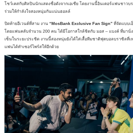
โชว์เคสกับศิลปินนักแสดงชื่อดังจากเอเชีย โดยงานนี้อินเตอร์แฟนชาวบร
ร่วมให้กำลังใจสองหนุ่มกันแน่นฮอลล์
ปิดท้ายอีเวนต์ที่สาม งาน
“MosBank Exclusive Fan Sign”
ที่จัดแบบเอ
โดยแฟนคลับจำนวน 200 คน ได้มีโอกาสใกล้ชิดกับ มอส – แบงค์ ที่มานั
เซ็นในระยะประชิด งานนี้สองหนุ่มยังได้ใส่เสื้อทีมชาติฟุตบอลบราซิลที่เห
แฟนได้ทำเซอร์ไพร์สให้อีกด้วย