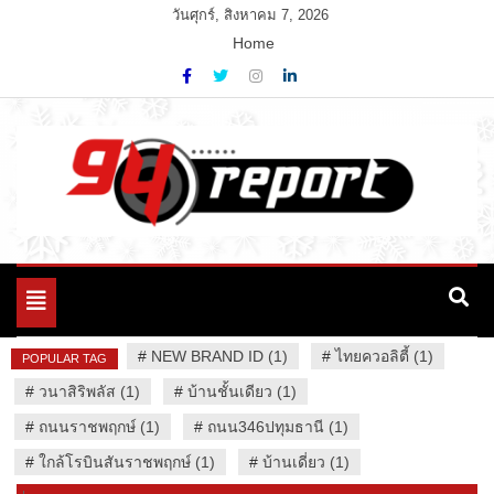
Skip
วันศุกร์, สิงหาคม 7, 2026
to
Home
content
Variety News
94 Report.com
Toggle
navigation
#
NEW BRAND ID (1)
#
ไทยควอลิตี้ (1)
POPULAR TAG
#
วนาสิริพลัส (1)
#
บ้านชั้นเดียว (1)
#
ถนนราชพฤกษ์ (1)
#
ถนน346ปทุมธานี (1)
#
ใกล้โรบินสันราชพฤกษ์ (1)
#
บ้านเดี่ยว (1)