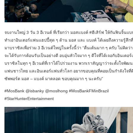
จบงานใหญ่ 3 วัน 3 อีเวนต์ ที่เรียกว่า มอสแบงค์ #ฮีเสิร์ฟ ให้กันฟินจิ้นแบ
ทำเอาอินเตอร์แฟนแฮปปี้สุด ๆ ด้าน มอส และ แบงค์ ได้เผยถึงความรู้สึกที
มาบราซิลเพื่อร่วม 3 อีเวนต์ใหญ่ในครั้งนี้ว่า “ตื่นเต้นมาก ๆ ครับ ไม่คิด
จะได้รับการต้อนรับเป็นอย่างดี อบอุ่นหัวใจมาก ๆ ดีใจที่ได้เจอกับอินเตอ
บราซิลในทุก ๆ อีเวนต์ที่เราได้ไปร่วมงาน พวกเราสัญญาว่าจะตั้งใจพัฒนาฝ
แฟนชาวไทย และอินเตอร์แฟนทั่วโลก อยากขอบคุณที่คอยเป็นกำลังใจที่
ซัพพอร์ต มอส – แบงค์ มาตลอด ขอบคุณมาก ๆ นะครับ”
#MosBank @isbanky @moslhong #MosBankFMinBrazil
#StarHunterEntertainment