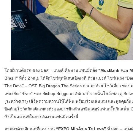
โดยอีเวนต์แรก ของ มอส – แบงค์ คือ งานแฟนมีตติ้ง
“MosBank Fan Me
Brazil”
ที่ทั้ง 2 หนุ่ม ได้จัดโชว์สุดพิเศษเปิดเวที ด้วย แบงค์ โชว์เพลง “D
The Devil” – OST. Big Dragon The Series ตามมาด้วย โชว์เดี่ยว ของ มอ
เพลงฮิต “River” ของ Bishop Briggs มาคัฟเวอร์ จากนั้นโชว์เพลงคู่ Bet
(ระหว่างเรา) เสิร์ฟความหวานให้ได้ฟิน พร้อมร่วมเล่นเกม และพูดคุยกัน
ปิดท้ายโชว์สกิลเต้นเพลงดังของบราซิลทำเอาอินเตอร์แฟนกรี๊ดกันสนั่น 
ซึ่งเป็นสถานที่ในการจัดงานแฟนมีตครั้งนี้
ตามมาด้วยอีเวนต์ที่สอง งาน
“EXPO MinÁsia Te Leva”
ที่ มอส – แบงค