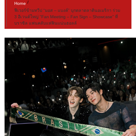
Home
ฟีเวอร์ข้ามทวีป “มอส – แบงค์” บุกตลาดลาตินอเมริกา ร่วม
3 อีเวนต์ใหญ่ “Fan Meeting – Fan Sign – Showcase” ที่
บราซิล แฟนคลับแห่ฟินแน่นฮอลล์