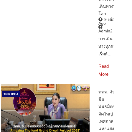
เดินทางทั่ว
โลก
9 เดือน
Ago
Admin2
การเดิน
ทางทุกครั้ง
เริ่มต้…
Read
More
ททท. จับ
TRIP IDEA
มือ
พันธมิตร
จัดใหญ่
เทศกาล
แห่งแสงสี