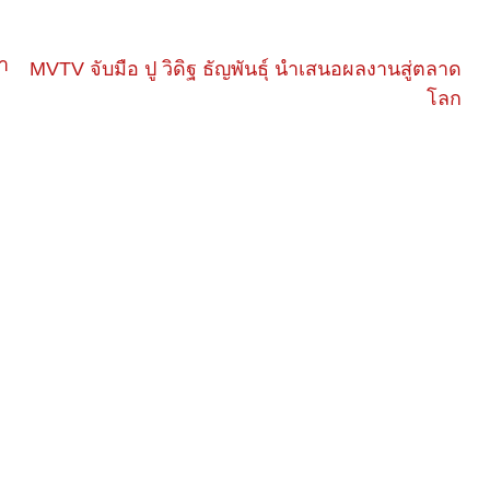
า
MVTV จับมือ ปู วิดิฐ ธัญพันธุ์ นำเสนอผลงานสู่ตลาด
โลก