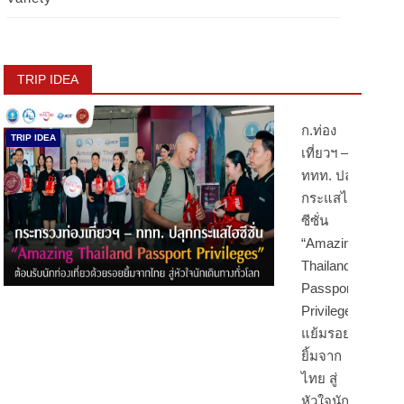
TRIP IDEA
ก.ท่อง
TRIP IDEA
เที่ยวฯ –
ททท. ปลุก
กระแสไฮ
ซีซั่น
“Amazing
Thailand
Passport
Privileges”
แย้มรอย
ยิ้มจาก
ไทย สู่
หัวใจนัก