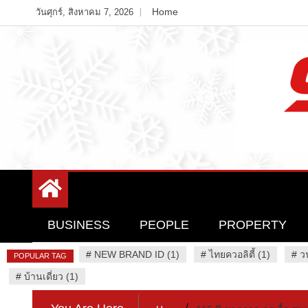
Skip
Home
วันศุกร์, สิงหาคม 7, 2026
to
content
Variety News
94 Report.com
BUSINESS
PEOPLE
PROPERTY
#
NEW BRAND ID (1)
#
ไทยควอลิตี้ (1)
#
ว
POPULAR TAG
#
บ้านเดี่ยว (1)