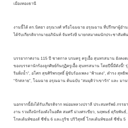
เมืองทองธานี
งานนี้ได้ ดร.นิตยา อรุณวงศ์ หรือโฉมฉาย อรุณฉาน ที่ปรึกษาผู้
ได้รับเกียรติจากนายอภินันท์ จันทรังษี นายกสมาคมนักประชาสัมพั
บรรยากาศงาน 115 ปี ชาตกาล บรมครู ครูเอื้อ สุนทรสนาน ยังคงต
ของบรรดานักร้องลูกศิษย์ก้นกุฏิครูเอื้อ สุนทรสนาน โดยปีนี้มีดังนี้!
ริมฝั่งน้ำ”, อโศก สุขศิริพรฤทธิ์ ผู้ขับร้องเพลง “ฟ้าแดง”, ดำรง สุทธิ
“รักสลาย”, โฉมฉาย อรุณฉาน ต้นฉบับ “สมมุติว่าเขารัก” และ มาน
นอกจากนี้ยังได้รับเกียรติจาก หม่อมหลวงปราลี ประสมทรัพย์ ภรรยา
งาน รวมถึงนักร้องดังในอดีต สมศรี ม่วงศรเขียว, นฤพนธ์ ดุริยพันธ์
โกลเด้นท์ซองส์ ซีซั่น 6 และภูริช ปริวิสุทธิ์ โกลเด้นท์ซองส์ ซีซั่น 5