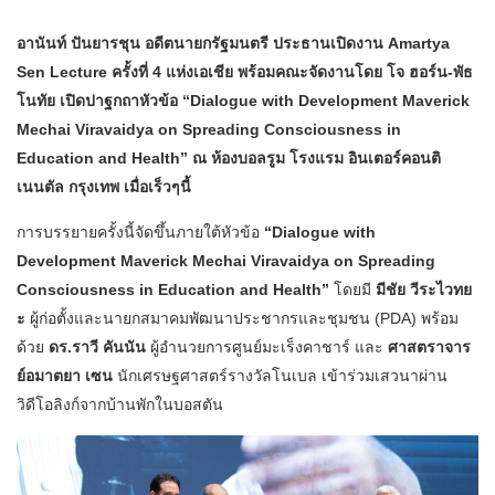
อานันท์ ปันยารชุน อดีตนายกรัฐมนตรี ประธานเปิดงาน Amartya
Sen Lecture ครั้งที่ 4 แห่งเอเชีย พร้อมคณะจัดงานโดย โจ ฮอร์น-พัธ
โนทัย เปิดปาฐกถาหัวข้อ “Dialogue with Development Maverick
Mechai Viravaidya on Spreading Consciousness in
Education and Health” ณ ห้องบอลรูม โรงแรม อินเตอร์คอนติ
เนนตัล กรุงเทพ เมื่อเร็วๆนี้
การบรรยายครั้งนี้จัดขึ้นภายใต้หัวข้อ
“Dialogue with
Development Maverick Mechai Viravaidya on Spreading
Consciousness in Education and Health”
โดยมี
มีชัย วีระไวทย
ะ
ผู้ก่อตั้งและนายกสมาคมพัฒนาประชากรและชุมชน (PDA) พร้อม
ด้วย
ดร.ราวี คันนัน
ผู้อำนวยการศูนย์มะเร็งคาชาร์ และ
ศาสตราจาร
ย์อมาตยา เซน
นักเศรษฐศาสตร์รางวัลโนเบล เข้าร่วมเสวนาผ่าน
วิดีโอลิงก์จากบ้านพักในบอสตัน