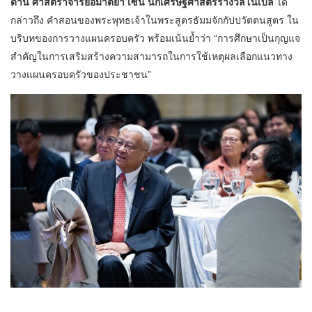
ด้าน ศาสตราจารย์อมาตยา เซน นักเศรษฐศาสตร์รางวัลโนเบล
ได้
กล่าวถึง คำสอนของพระพุทธเจ้าในพระสูตรธัมมจักกัปปวัตตนสูตร ใน
บริบทของการวางแผนครอบครัว พร้อมเน้นย้ำว่า “การศึกษาเป็นกุญแจ
สำคัญในการเสริมสร้างความสามารถในการใช้เหตุผลเลือกแนวทาง
วางแผนครอบครัวของประชาชน”