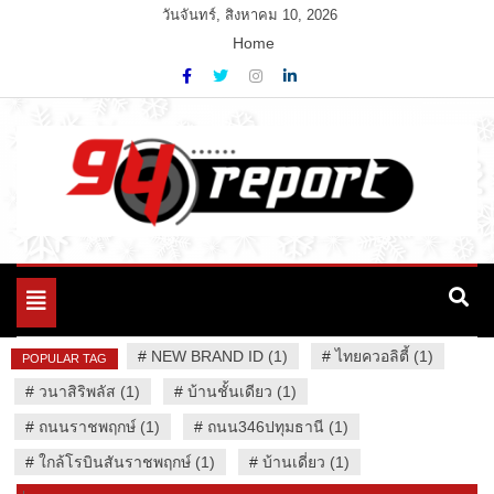
Skip
วันจันทร์, สิงหาคม 10, 2026
to
Home
content
Variety News
94 Report.com
Toggle
navigation
#
NEW BRAND ID (1)
#
ไทยควอลิตี้ (1)
POPULAR TAG
#
วนาสิริพลัส (1)
#
บ้านชั้นเดียว (1)
#
ถนนราชพฤกษ์ (1)
#
ถนน346ปทุมธานี (1)
#
ใกล้โรบินสันราชพฤกษ์ (1)
#
บ้านเดี่ยว (1)