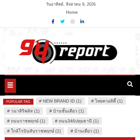
Skip
วันอาทิตย์, สิงหาคม 9, 2026
to
Home
content
Variety News
94 Report.com
Toggle
navigation
#
NEW BRAND ID (1)
#
ไทยควอลิตี้ (1)
POPULAR TAG
#
วนาสิริพลัส (1)
#
บ้านชั้นเดียว (1)
#
ถนนราชพฤกษ์ (1)
#
ถนน346ปทุมธานี (1)
#
ใกล้โรบินสันราชพฤกษ์ (1)
#
บ้านเดี่ยว (1)