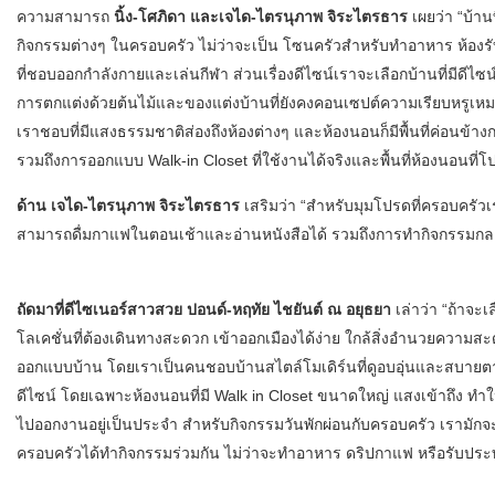
ความสามารถ
นิ้ง-โศภิดา และเจได-ไตรนุภาพ จิระไตรธาร
เผยว่า “บ้านท
กิจกรรมต่างๆ ในครอบครัว ไม่ว่าจะเป็น โซนครัวสำหรับทำอาหาร ห้องรับ
ที่ชอบออกกำลังกายและเล่นกีฬา ส่วนเรื่องดีไซน์เราจะเลือกบ้านที่มีดีไ
การตกแต่งด้วยต้นไม้และของแต่งบ้านที่ยังคงคอนเซปต์ความเรียบหรูเหมาะ
เราชอบที่มีแสงธรรมชาติส่องถึงห้องต่างๆ และห้องนอนก็มีพื้นที่ค่อนข้
รวมถึงการออกแบบ Walk-in Closet ที่ใช้งานได้จริงและพื้นที่ห้องนอนที่โป
ด้าน เจได-ไตรนุภาพ จิระไตรธาร
เสริมว่า “สำหรับมุมโปรดที่ครอบครัวเรา
สามารถดื่มกาแฟในตอนเช้าและอ่านหนังสือได้ รวมถึงการทำกิจกรรมกลา
ถัดมาที่ดีไซเนอร์สาวสวย ปอนด์-หฤทัย ไชยันต์ ณ อยุธยา
เล่าว่า “ถ้าจะเ
โลเคชั่นที่ต้องเดินทางสะดวก เข้าออกเมืองได้ง่าย ใกล้สิ่งอำนวยความสะ
ออกแบบบ้าน โดยเราเป็นคนชอบบ้านสไตล์โมเดิร์นที่ดูอบอุ่นและสบายตา 
ดีไซน์ โดยเฉพาะห้องนอนที่มี Walk in Closet ขนาดใหญ่ แสงเข้าถึง ทำให้เ
ไปออกงานอยู่เป็นประจำ สำหรับกิจกรรมวันพักผ่อนกับครอบครัว เรามักจะใ
ครอบครัวได้ทำกิจกรรมร่วมกัน ไม่ว่าจะทำอาหาร ดริปกาแฟ หรือรับประ