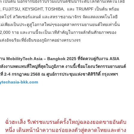
เป็นต้น นอกจากนี้ยังรวบรวมแบรนด์ชั้นนำระดับโลกด้านเทคโนโลยี
D, FUJITSU, KEYSIGHT, TOSHIBA, และ TRUMPF เป็นต้น พร้อม
ี สิงคโปร์ สวิตเซอร์แลนด์ และสหราชอาณาจักร จัดแสดงเทคโนโลยี
นนี้ไม่เพียงเป็นประตูสู่โอกาสใหม่ๆของอุตสาหกรรมยานยนต์ไทยเท่านั้น
า 32,000 ราย และงานนี้จะเป็นเวทีสำคัญในการผลักดันศักยภาพของ
อัจฉริยะที่ยั่งยืนของภูมิภาคอย่างครบวงจร
MobilityTech Asia – Bangkok 2025 ที่จัดควบคู่กับงาน ASIA
านทดแทนที่ใหญ่ที่สุดในภูมิภาค งานนี้เชื่อมโยงนวัตกรรมยานยนต์
่ 2-4 กรกฎาคม 2568 ณ ศูนย์การประชุมแห่งชาติสิริกิติ์ กรุงเทพฯ
ytechasia-bkk.com
ฉั่วฮะเส็ง รีเฟรชแบรนด์ครั้งใหญ่ฉลองยอดขายอันดับ
หนึ่ง เดินหน้านำความอร่อยลงตัวสู่ตลาดไทยและต่าง