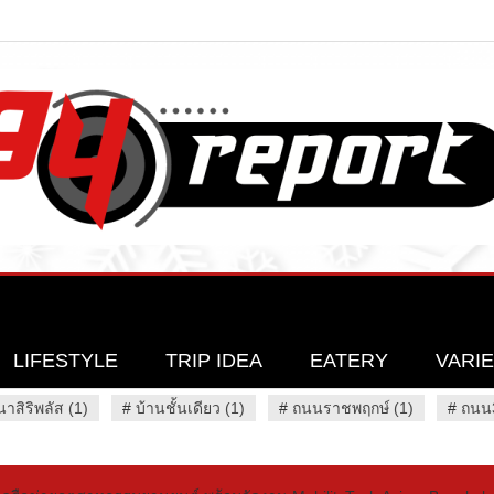
LIFESTYLE
TRIP IDEA
EATERY
VARI
นาสิริพลัส (1)
#
บ้านชั้นเดียว (1)
#
ถนนราชพฤกษ์ (1)
#
ถนน3