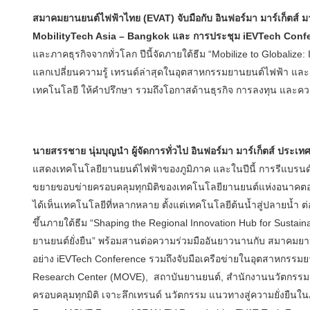
สมาคมยานยนต์ไฟฟ้าไทย (EVAT) จับมือกับ อินฟอร์มา มาร์เก็ตส์ มา
MobilityTech Asia – Bangkok และ การประชุม iEVTech Con
และภาคธุรกิจจากทั่วโลก ปีนี้จัดภายใต้ธีม “Mobilize to Globalize
แลกเปลี่ยนความรู้ เทรนด์ล่าสุดในอุตสาหกรรมยานยนต์ไฟฟ้า และย
เทคโนโลยี ให้คำปรึกษา รวมถึงโอกาสด้านธุรกิจ การลงทุน และควา
นายสรรชาย นุ่มบุญนำ ผู้จัดการทั่วไป อินฟอร์มา มาร์เก็ตส์ ประเท
แสดงเทคโนโลยียานยนต์ไฟฟ้าของภูมิภาค และในปีนี้ การรีแบรนด์ส
ขยายขอบข่ายครอบคลุมทุกมิติของเทคโนโลยียานยนต์แห่งอนาคตอย
ได้เห็นเทคโนโลยีที่หลากหลาย ตั้งแต่เทคโนโลยีต้นน้ำสู่ปลายน้ำ ต่อ
ขึ้นภายใต้ธีม “Shaping the Regional Innovation Hub for Sustain
ยานยนต์ยั่งยืน” พร้อมสานต่อความร่วมมืออันยาวนานกับ สมาคมย
อย่าง iEVTech Conference รวมถึงจับมือเครือข่ายในอุตสาหกรรมยานย
Research Center (MOVE), สถาบันยานยนต์, สำนักงานนวัตกรรมแ
ครอบคลุมทุกมิติ เจาะลึกเทรนด์ นวัตกรรม แนวทางสู่ความยั่งยื