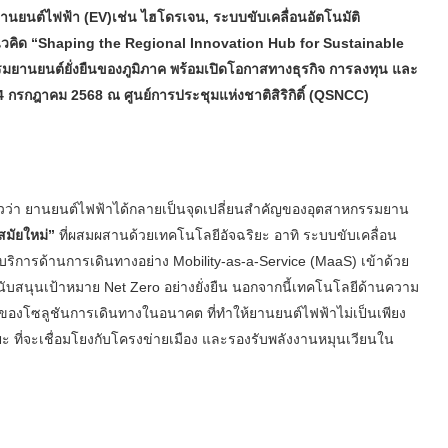
ยานยนต์ไฟฟ้า (EV)เช่น ไฮโดรเจน, ระบบขับเคลื่อนอัตโนมัติ
วคิด “Shaping the Regional Innovation Hub for Sustainable
รรมยานยนต์ยั่งยืนของภูมิภาค พร้อมเปิดโอกาสทางธุรกิจ การลงทุน และ
–4 กรกฎาคม 2568 ณ ศูนย์การประชุมแห่งชาติสิริกิติ์ (QSNCC)
วว่า ยานยนต์ไฟฟ้าได้กลายเป็นจุดเปลี่ยนสำคัญของอุตสาหกรรมยาน
มัยใหม่”
ที่ผสมผสานด้วยเทคโนโลยีอัจฉริยะ อาทิ ระบบขับเคลื่อน
ะบริการด้านการเดินทางอย่าง Mobility-as-a-Service (MaaS) เข้าด้วย
ับสนุนเป้าหมาย Net Zero อย่างยั่งยืน นอกจากนี้เทคโนโลยีด้านความ
องโซลูชันการเดินทางในอนาคต ที่ทำให้ยานยนต์ไฟฟ้าไม่เป็นเพียง
 ที่จะเชื่อมโยงกับโครงข่ายเมือง และรองรับพลังงานหมุนเวียนใน