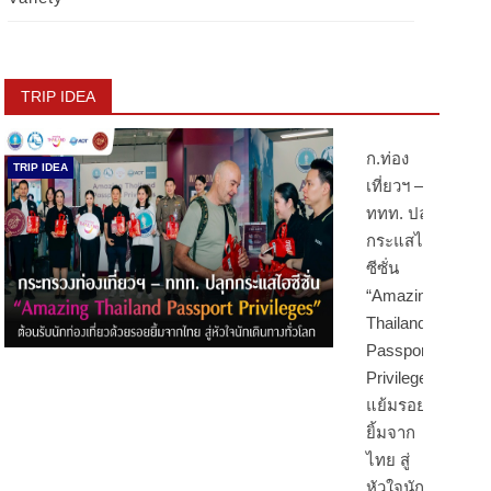
TRIP IDEA
ก.ท่อง
TRIP IDEA
เที่ยวฯ –
ททท. ปลุก
กระแสไฮ
ซีซั่น
“Amazing
Thailand
Passport
Privileges”
แย้มรอย
ยิ้มจาก
ไทย สู่
หัวใจนัก