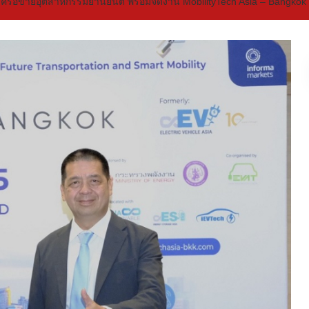
อมเครือข่ายอุตสาหกรรมยานยนต์ พร้อมจัดงาน MobilityTech Asia – Bangkok