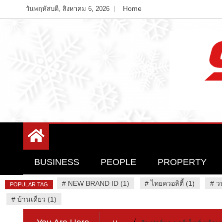
Skip
Home
วันพฤหัสบดี, สิงหาคม 6, 2026
to
content
Variety News
94 Report.com
BUSINESS
PEOPLE
PROPERTY
#
NEW BRAND ID (1)
#
ไทยควอลิตี้ (1)
#
ว
POPULAR TAG
#
บ้านเดี่ยว (1)