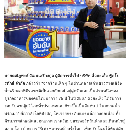
นายคณัฎพงษ์ วัฒนเสรีวงกุล ผู้จัดการทั่วไป บริษัท ฉั่วฮะเส็ง ฟู้ดโป
รดักส์ จำกัด
กล่าวว่า “จากร้านเล็ก ๆ ในย่านตลาดเก่าเยาวราชเสิร์ฟ
น้ำพริกเผาที่มีรสชาติเป็นเอกลักษณ์ อยู่คู่ครัวและเป็นส่วนหนึ่งของ
ธุรกิจอาหารของคนไทยมากว่า 75 ปี ในปี 2567 ฉั่วฮะเส็ง ได้รับการ
ยอมรับจากผู้บริโภคทั่วประเทศและก้าวขึ้นเป็นอันดับ 1 ในตลาดน้ำ
พริกเผา* คือกำลังใจที่สำคัญ ให้เรายกระดับแบรนด์อย่างต่อเนื่อง ทั้ง
ด้านภาพลักษณ์และคุณภาพ เราพร้อมขยายพอร์ตสินค้าและเดินหน้าสู่
ตลาดโลก ด้วยการ “รีเฟรชแบรนด์” ครั้งใหญ่ เพื่อปรับโฉมให้ทันสมัย