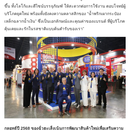
ขึ้น ทั้งโลโก้และดีไซน์บรรจุภัณฑ์ ให้สะดวกต่อการใช้งาน ตอบโจทย์ผู้
บริโภคยุคใหม่ พร้อมทั้งยังคงความคลาสสิกของ “น้ำพริกเผากระป๋อง
เหล็กฉลากน้ำเงิน” ซึ่งเป็นเอกลักษณ์และคุณค่าของแบรนด์ ที่ผู้บริโภค
คุ้นเคยและรักในรสชาติแบบต้นตำรับของเรา”
กลยุทธ์ปี 2568 ของฉั่วฮะเส็งเน้นการพัฒนาสินค้าใหม่เพื่อเสริมความ