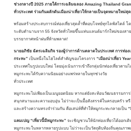
ช่วงกลางปี 2025 ภายใต้การเฉลิมฉลอง Amazing Thailand Grand
ทั่วประเทศ ร่วมกันผลักดันเมืองน่าเที่ยวให้กลายเป็นจุดหมายใหม่สุ
พร้อมสร้างประสบการณ์ท่องเที่ยวสุดล้ำที่ตอบโจทย์ทุกไลฟ์สไตล์ โ
ระดับตำนานจาก 55 จังหวัดทั่วไทยขึ้นแท่นแลนด์มาร์กใหม่ของ
บรรยากาศหน้าฝนที่ห้ามพลาด!
นายอภิชัย ฉัตรเฉลิมกิจ รองผู้ว่าการด้านตลาดในประเทศ การท่อง
กระทะ”
เป็นหนึ่งในไฮไลต์สำคัญของโครงการ
“เมืองน่าเที่ยว Ye
ประเทศในรูปแบบใหม่ โดยมุ่งเน้นการเข้าถึงกลุ่มนักท่องเที่ยวตามไ
หมูกระทะได้รับความนิยมอย่างแพร่หลายในทุกช่วงวัย
ทั่วประเทศ
หมูกระทะไม่เพียงเป็นเมนูยอดนิยม หากแต่ยังสะท้อนวัฒนธรรมก
สนุกสนานและความอบอุ่น ไม่ว่าจะเป็นมื้อสังสรรค์ในครอบครัว หรือก
และสร้างความทรงจำร่วมกัน คือเสน่ห์ที่ทำให้หมูกระทะกลายเป็น
“
แคมเปญ “เที่ยวนี้มีหมูกระทะ”
จะเชิญชวนให้นักท่องเที่ยวได้ออกเดิน
หมูกระทะในหลากหลายรูปแบบ ไม่ว่าจะเป็นวัตถุดิบท้องถิ่นคุณภาพเ