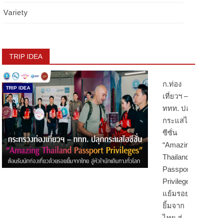
Variety
TRIP IDEA
ก.ท่อง
TRIP IDEA
เที่ยวฯ –
ททท. ปลุก
กระแสไฮ
ซีซั่น
“Amazing
Thailand
Passport
Privileges”
แย้มรอย
ยิ้มจาก
ไทย สู่