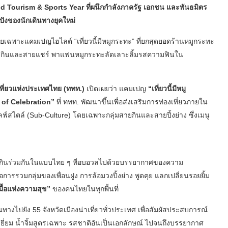
 Tourism & Sports Year ที่ผนึกกำลังภาครัฐ เอกชน และพันธมิตร
ดปังของนักเดินทางยุคใหม่
ดยเฉพาะแคมเปญไฮไลต์ “เที่ยวนี้มีหมูกระทะ” ที่ยกสุดยอดร้านหมูกระทะ
สายกินและสายแชร์ พาแฟนหมูกระทะลัดเลาะลิ้มรสความฟินใน
เที่ยวแห่งประเทศไทย (ททท.)
เปิดเผยว่า แคมเปญ
“เที่ยวนี้มีหมู
ar of Celebration”
ที่ ททท. พัฒนาขึ้นเพื่อส่งเสริมการท่องเที่ยวภายใน
ลฟ์สไตล์ (Sub-Culture) โดยเฉพาะกลุ่มสายกินและสายปิ้งย่าง ซึ่งเมนู
ารกินร่วมกันในแบบไทย ๆ ที่อบอวลไปด้วยบรรยากาศของความ
ารรวมกลุ่มของเพื่อนฝูง การล้อมวงปิ้งย่าง พูดคุย แลกเปลี่ยนรอยยิ้ม
มื้อแห่งความสุข”
ของคนไทยในทุกพื้นที่
ทางไปยัง 55 จังหวัดเมืองน่าเที่ยวทั่วประเทศ เพื่อสัมผัสประสบการณ์
ยี่ยม น้ำจิ้มสูตรเฉพาะ รสชาติอันเป็นเอกลักษณ์ ไปจนถึงบรรยากาศ