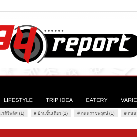
LIFESTYLE
TRIP IDEA
EATERY
VARI
นาสิริพลัส (1)
#
บ้านชั้นเดียว (1)
#
ถนนราชพฤกษ์ (1)
#
ถนน3