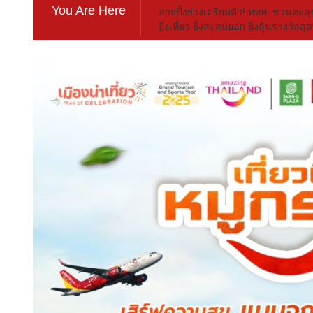
You Are Here
สายปิ้งย่างเตรียมตัว! ททท. ชวนตะลุย
ยิ่งเที่ยว ยิ่งสะสมยอด ยิ่งลุ้นรางวัลสุ