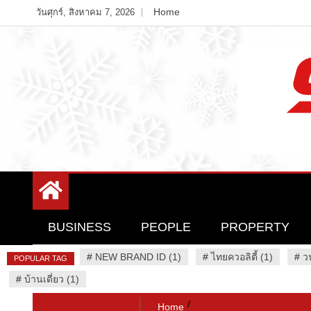
Skip
Home
วันศุกร์, สิงหาคม 7, 2026
to
content
Variety News
94 Report.com
BUSINESS
PEOPLE
PROPERTY
#
NEW BRAND ID (1)
#
ไทยควอลิตี้ (1)
#
ว
POPULAR TAG
#
บ้านเดี่ยว (1)
Home