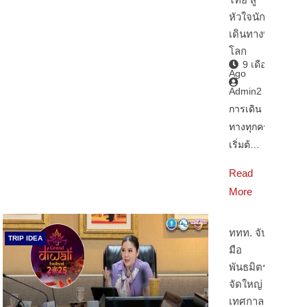
หัวใจนัก
เดินทางทั่ว
โลก
9 เดือน
Ago
Admin2
การเดิน
ทางทุกครั้ง
เริ่มต้…
Read
More
ททท. จับ
TRIP IDEA
มือ
พันธมิตร
จัดใหญ่
เทศกาล