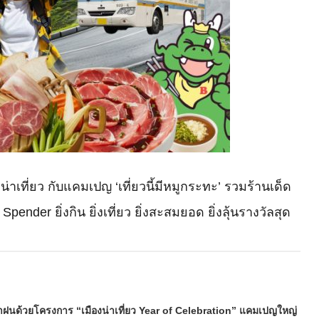
น่าเที่ยว กับแคมเปญ ‘เที่ยวนี้มีหมูกระทะ’ รวมร้านเด็ด
nder ยิ่งกิน ยิ่งเที่ยว ยิ่งสะสมยอด ยิ่งลุ้นรางวัลสุด
น้าฝนด้วยโครงการ “เมืองน่าเที่ยว Year of Celebration” แคมเปญใหญ่