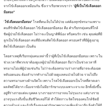
จากไข้เลือดออกเหมือนกัน ซึ่งเราเรียกพวกเขาว่า “
ผู้ที่เป็นไข้เลือดออก
มือสอง”
‘
ไข้เลือดออกมือสอง’
โรคที่คนเจ็บไม่ได้ป่วย แต่ต้องทุกข์ทรมานเพราะ
คนที่รักติดไข้เลือดออก ไข้เลือดออกมือสอง คือ คำเรียกกลุ่มคนที่ใกล้
ชิดผู้ป่วยไข้เลือดออก ไม่ว่าจะเป็นญาติพี่น้อง หรือคนรัก เช่น คุณพ่อที่มี
ลูกเป็นไข้เลือดออก คนที่มีแฟนติดไข้เลือดออก ครอบครัวที่มีผู้สูงอายุ
ติดไข้เลือดออก เป็นต้น
โดยสาเหตุที่เรียกกลุ่มคนเหล่านี้ว่าผู้ที่เป็นไข้เลือดออกมือสอง เพราะใน
ช่วงเวลาที่พวกเขาต้องดูแลผู้ป่วยไข้เลือดออก ถือว่าเป็นช่วงเวลาที่
ทรมานไม่แพ้ผู้ป่วยเช่นกัน ไม่ว่าจะต้องทรมานร่างกายที่อาจจะต้องอด
หลับอดนอน ต้องลำบากทำงานไปด้วยดูแลคนป่วยไปด้วย รวมไปถึง
ความทรมานทางด้านจิตใจ เพราะโรคไข้เลือดออกเป็นโรคที่คาดเดา
ผลลัพธ์ได้ยาก เนื่องจากยังไม่มียารักษาแบบเฉพาะเจาะจง อีกทั้งยังขึ้น
อยู่ที่ร่างกายแต่ละบุคคล บางรายอาการอาจจะไม่รุนแรง แต่บางราย
อาจรุนแรงถึงขั้นเสียชีวิตเลยก็ได้ ทำให้สภาวะจิตใจของคนใกล้ชิดมี
ความย่ำแย่ และถ้ามีเรื่องของค่ารักษาพยาบาลเพิ่มเข้ามาอีก ยิ่งทำให้มี