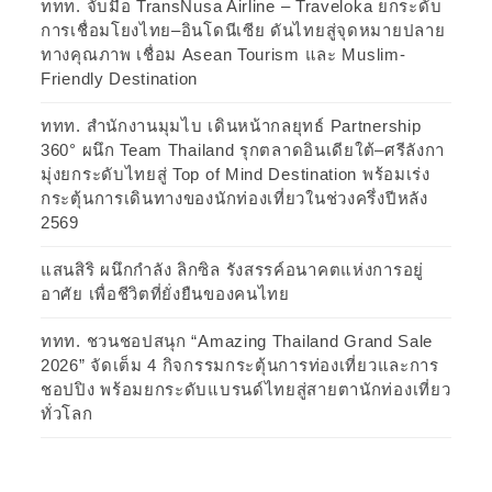
ททท. จับมือ TransNusa Airline – Traveloka ยกระดับ
การเชื่อมโยงไทย–อินโดนีเซีย ดันไทยสู่จุดหมายปลาย
ทางคุณภาพ เชื่อม Asean Tourism และ Muslim-
Friendly Destination
ททท. สำนักงานมุมไบ เดินหน้ากลยุทธ์ Partnership
360° ผนึก Team Thailand รุกตลาดอินเดียใต้–ศรีลังกา
มุ่งยกระดับไทยสู่ Top of Mind Destination พร้อมเร่ง
กระตุ้นการเดินทางของนักท่องเที่ยวในช่วงครึ่งปีหลัง
2569
แสนสิริ ผนึกกำลัง ลิกซิล รังสรรค์อนาคตแห่งการอยู่
อาศัย เพื่อชีวิตที่ยั่งยืนของคนไทย
ททท. ชวนชอปสนุก “Amazing Thailand Grand Sale
2026” จัดเต็ม 4 กิจกรรมกระตุ้นการท่องเที่ยวและการ
ชอปปิง พร้อมยกระดับแบรนด์ไทยสู่สายตานักท่องเที่ยว
ทั่วโลก