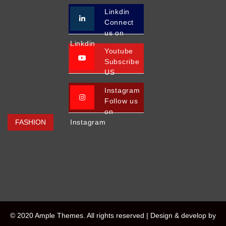
Linkdin
Connect
us on
Linkdin
Youtube
Subscribe
US
Instagram
Follow us
on
FASHION
Instagram
© 2020 Ample Themes. All rights reserved |
Design & develop by