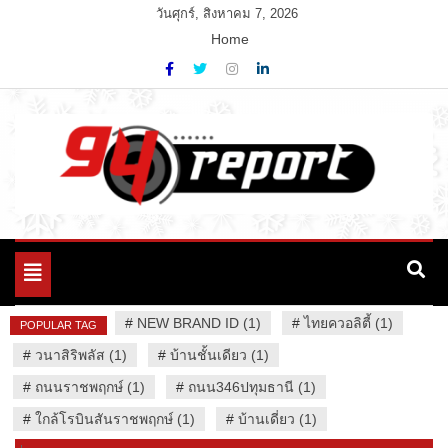
Skip
วันศุกร์, สิงหาคม 7, 2026
to
Home
content
Variety News
94 Report.com
Toggle
navigation
#
NEW BRAND ID (1)
#
ไทยควอลิตี้ (1)
POPULAR TAG
#
วนาสิริพลัส (1)
#
บ้านชั้นเดียว (1)
#
ถนนราชพฤกษ์ (1)
#
ถนน346ปทุมธานี (1)
#
ใกล้โรบินสันราชพฤกษ์ (1)
#
บ้านเดี่ยว (1)