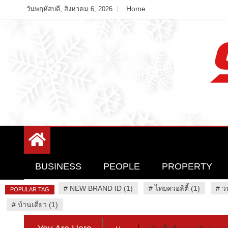
Skip
Home
วันพฤหัสบดี, สิงหาคม 6, 2026
to
content
Variety News
94 Report.com
BUSINESS
PEOPLE
PROPERTY
#
NEW BRAND ID (1)
#
ไทยควอลิตี้ (1)
#
ว
POPULAR TAG
#
บ้านเดี่ยว (1)