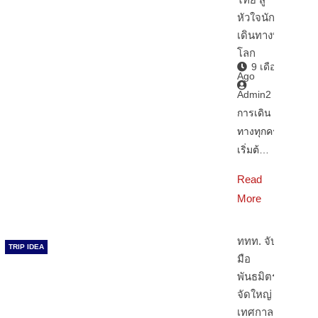
เดินทางทั่ว
โลก
9 เดือน
Ago
Admin2
การเดิน
ทางทุกครั้ง
เริ่มต้…
Read
More
ททท. จับ
TRIP IDEA
มือ
พันธมิตร
จัดใหญ่
เทศกาล
แห่งแสงสี