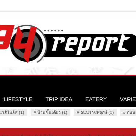
LIFESTYLE
TRIP IDEA
EATERY
VARI
นาสิริพลัส (1)
#
บ้านชั้นเดียว (1)
#
ถนนราชพฤกษ์ (1)
#
ถนน3