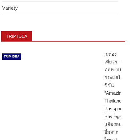
TRIP IDEA
ก.ท่อง
TRIP IDEA
เที่ยวฯ –
ททท. ปลุก
กระแสไฮ
ซีซั่น
“Amazing
Thailand
Passport
Privileges”
แย้มรอย
ยิ้มจาก
ไทย สู่
หัวใจนัก