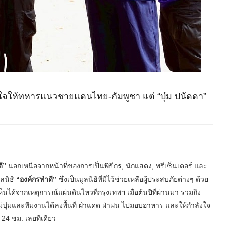
ังใจให้ทหารแนวชายแดนไทย-กัมพูชา แต่ “บุ๋ม ปนัดดา”
ดี”
นอกเหนือจากหน้าที่ของการเป็นพิธีกร, นักแสดง, พรีเซ็นเตอร์ และ
ูลนิธิ
“องค์กรทำดี”
ซึ่งเป็นมูลนิธิที่มีไว้ช่วยเหลือผู้ประสบภัยต่างๆ ด้วย
นได้จากเหตุการณ์แผ่นดินไหวที่กรุงเทพฯ เมื่อต้นปีที่ผ่านมา รวมถึง
ม่บุ๋มและทีมงานได้ลงพื้นที่ ฝ่าแดด ฝ่าฝน ไปมอบอาหาร และให้กำลังใจ
24 ชม. เลยทีเดียว