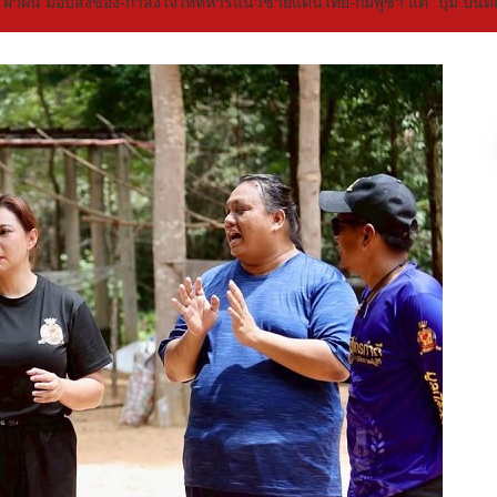
แดด ฝ่าฝน มอบสิ่งของ-กำลังใจให้ทหารแนวชายแดนไทย-กัมพูชา แต่ “บุ๋ม ปนั