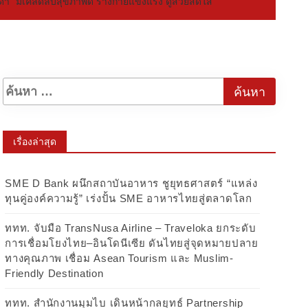
ดดา” มีเคล็ดลับสุขภาพดี ร่างกายแข็งแรง ดูสวยสดใส
เรื่องล่าสุด
SME D Bank ผนึกสถาบันอาหาร ชูยุทธศาสตร์ “แหล่ง
ทุนคู่องค์ความรู้” เร่งปั้น SME อาหารไทยสู่ตลาดโลก
ททท. จับมือ TransNusa Airline – Traveloka ยกระดับ
การเชื่อมโยงไทย–อินโดนีเซีย ดันไทยสู่จุดหมายปลาย
ทางคุณภาพ เชื่อม Asean Tourism และ Muslim-
Friendly Destination
ททท. สำนักงานมุมไบ เดินหน้ากลยุทธ์ Partnership
360° ผนึก Team Thailand รุกตลาดอินเดียใต้–ศรีลังกา