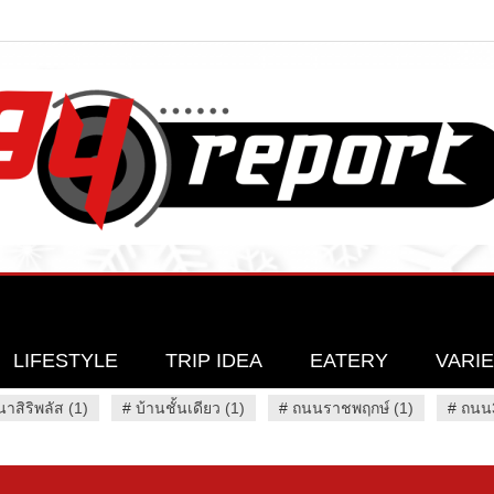
LIFESTYLE
TRIP IDEA
EATERY
VARI
นาสิริพลัส (1)
#
บ้านชั้นเดียว (1)
#
ถนนราชพฤกษ์ (1)
#
ถนน3