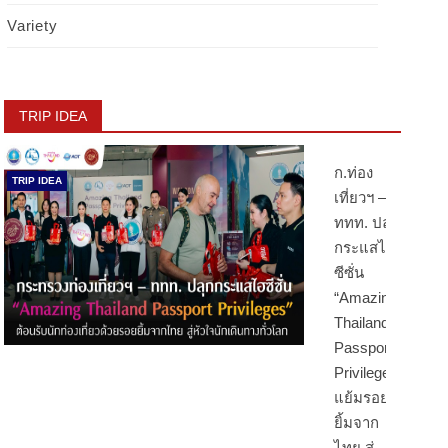
Variety
TRIP IDEA
ก.ท่อง
TRIP IDEA
เที่ยวฯ –
ททท. ปลุก
กระแสไฮ
ซีซั่น
“Amazing
Thailand
Passport
Privileges”
แย้มรอย
ยิ้มจาก
ไทย สู่