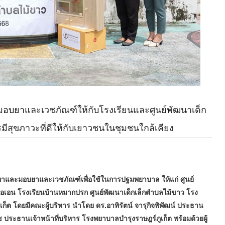
คม มอบยาและเวชภัณฑ์ให้กับโรงเรียนและศูนย์พัฒนาเด็ก
มการมีสุขภาวะที่ดีให้กับเยาวชนในชุมชนใกล้เคียง
หาและมอบยาและเวชภัณฑ์เพื่อใช้ในการปฐมพยาบาล ให้แก่ ศูนย์
คอเอน โรงเรียนบ้านหมากปรก ศูนย์พัฒนาเด็กเล็กตำบลไม้ขาว โรง
ก็ต โดยมีคณะผู้บริหาร นำโดย ดร.อาทิรัตน์ จารุกิจพิพัฒน์ ประธาน
 ประธานเจ้าหน้าที่บริหาร โรงพยาบาลบำรุงราษฎร์ภูเก็ต พร้อมด้วยผู้