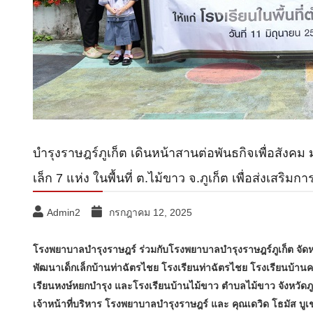
บำรุงราษฎร์ภูเก็ต เดินหน้าสานต่อพันธกิจเพื่อสัง
เล็ก 7 แห่ง ในพื้นที่ ต.ไม้ขาว จ.ภูเก็ต เพื่อส่งเสริ
Admin2
กรกฎาคม 12, 2025
โรงพยาบาลบำรุงราษฎร์ ร่วมกับโรงพยาบาลบำรุงราษฎร์ภูเก็ต จัด
พัฒนาเด็กเล็กบ้านท่าฉัตรไชย โรงเรียนท่าฉัตรไชย โรงเรียนบ้าน
เรียนหงษ์หยกบำรุง และโรงเรียนบ้านไม้ขาว ตำบลไม้ขาว จังหวัดภูเ
เจ้าหน้าที่บริหาร โรงพยาบาลบำรุงราษฎร์ และ คุณเดวิด โธมัส บูเช