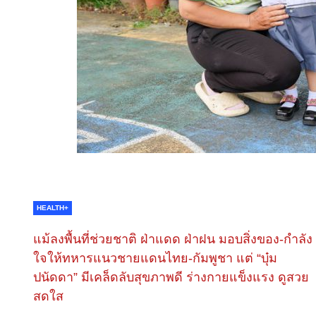
HEALTH+
แม้ลงพื้นที่ช่วยชาติ ฝ่าแดด ฝ่าฝน มอบสิ่งของ-กำลัง
ใจให้ทหารแนวชายแดนไทย-กัมพูชา แต่ “บุ๋ม
ปนัดดา” มีเคล็ดลับสุขภาพดี ร่างกายแข็งแรง ดูสวย
สดใส