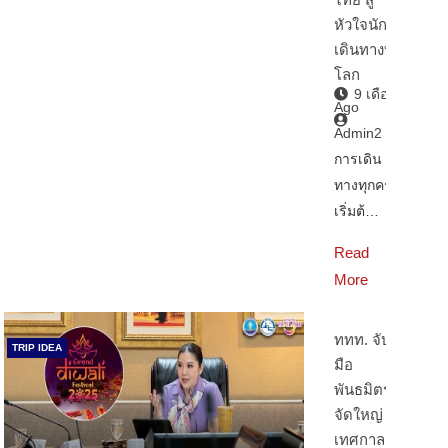
หัวใจนัก
เดินทางทั่ว
โลก
9 เดือน
Ago
Admin2
การเดิน
ทางทุกครั้ง
เริ่มต้…
Read
More
ททท. จับ
TRIP IDEA
มือ
พันธมิตร
จัดใหญ่
เทศกาล