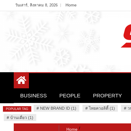
Skip
Home
วันเสาร์, สิงหาคม 8, 2026
to
content
Variety News
94 Report.com
BUSINESS
PEOPLE
PROPERTY
#
NEW BRAND ID (1)
#
ไทยควอลิตี้ (1)
#
ว
POPULAR TAG
#
บ้านเดี่ยว (1)
Home