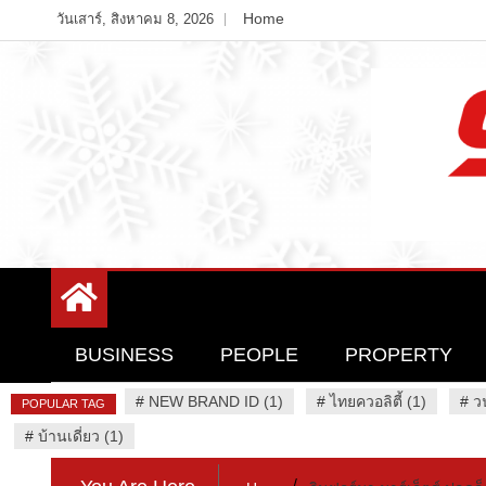
Skip
Home
วันเสาร์, สิงหาคม 8, 2026
to
content
Variety News
94 Report.com
BUSINESS
PEOPLE
PROPERTY
#
NEW BRAND ID (1)
#
ไทยควอลิตี้ (1)
#
ว
POPULAR TAG
#
บ้านเดี่ยว (1)