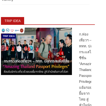
TRIP IDEA
ก.ท่อง
TRIP IDEA
เที่ยวฯ –
ททท. ปลุก
กระแสไฮ
ซีซั่น
“Amazing
Thailand
Passport
Privileges”
แย้มรอย
ยิ้มจาก
ไทย สู่
หัวใจนัก