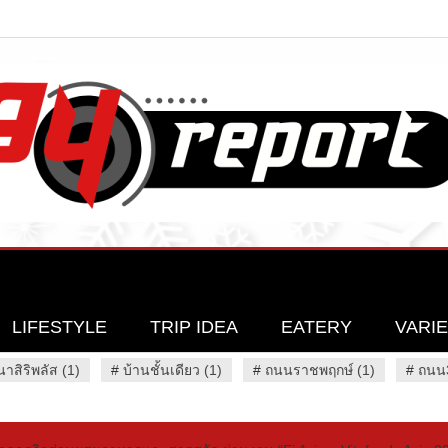
LIFESTYLE
TRIP IDEA
EATERY
VARI
นาสิริพลัส (1)
#
บ้านชั้นเดียว (1)
#
ถนนราชพฤกษ์ (1)
#
ถนน3