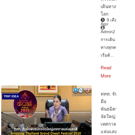
เดินทางทั่ว
โลก
9 เดือน
Ago
Admin2
การเดิน
ทางทุกครั้ง
เริ่มต้…
Read
More
ททท. จับ
TRIP IDEA
มือ
พันธมิตร
จัดใหญ่
เทศกาล
แห่งแสงสี