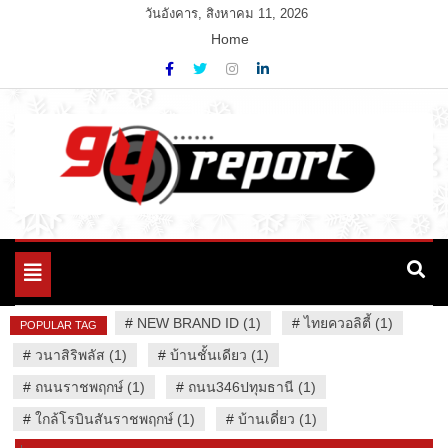
Skip
วันอังคาร, สิงหาคม 11, 2026
to
Home
content
Variety News
94 Report.com
Toggle
navigation
#
NEW BRAND ID (1)
#
ไทยควอลิตี้ (1)
POPULAR TAG
#
วนาสิริพลัส (1)
#
บ้านชั้นเดียว (1)
#
ถนนราชพฤกษ์ (1)
#
ถนน346ปทุมธานี (1)
#
ใกล้โรบินสันราชพฤกษ์ (1)
#
บ้านเดี่ยว (1)