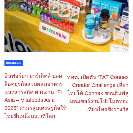
BUSINESS
อินฟอร์มา มาร์เก็ตส์ ปลด
ททท. เปิดตัว “TAT Connex
ล็อคธุรกิจส่วนผสมอาหาร
Creator Challenge เที่ยว
และสารสกัด ผ่านงาน “Fi
ไทยให้ Connex ชวนอินฟลู
Asia – Vitafoods Asia
เอนเซอร์ร่วมโปรโมตท่อง
2025” ฝ่ามรสุมเศรษฐกิจให้
เที่ยวไทยชิงรางวัล
ไทยยืนหนึ่งบนเวทีโลก