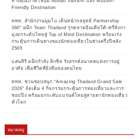
ทางคุณภาพ เชื่อม Asean Tourism และ Muslim-
Friendly Destination
ททท. สำนักงานมุมไบ เดินหน้ากลยุทธ์ Partnership
360° ผนึก Team Thailand รุกตลาดอินเดียใต้–ศรีลังกา
มุ่งยกระดับไทยสู่ Top of Mind Destination พร้อมเร่ง
กระตุ้นการเดินทางของนักท่องเที่ยวในช่วงครึ่งปีหลัง
2569
แสนสิริ ผนึกกำลัง ลิกซิล รังสรรค์อนาคตแห่งการอยู่
อาศัย เพื่อชีวิตที่ยั่งยืนของคนไทย
ททท. ชวนชอปสนุก “Amazing Thailand Grand Sale
2026” จัดเต็ม 4 กิจกรรมกระตุ้นการท่องเที่ยวและการ
ชอปปิง พร้อมยกระดับแบรนด์ไทยสู่สายตานักท่องเที่ยว
ทั่วโลก
หมวดหมู่