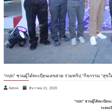
“กปถ” ชวนผู้ได้ทะเบียนเลขสวย ร่วมทริป “กิจกรรม “สุข
Admin
ธันวาคม 21, 2020
“กปถ
” ชวนผู้ได้ทะเบียน
ระดมเงิ