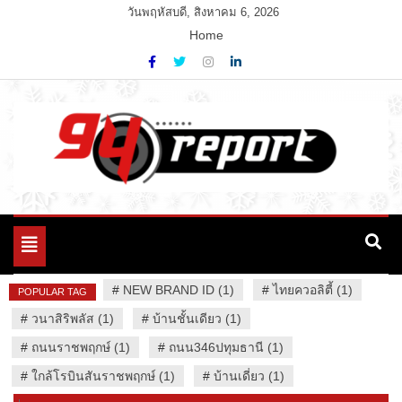
Skip
วันพฤหัสบดี, สิงหาคม 6, 2026
to
Home
content
Variety News
94 Report.com
Toggle
navigation
#
NEW BRAND ID (1)
#
ไทยควอลิตี้ (1)
POPULAR TAG
#
วนาสิริพลัส (1)
#
บ้านชั้นเดียว (1)
#
ถนนราชพฤกษ์ (1)
#
ถนน346ปทุมธานี (1)
#
ใกล้โรบินสันราชพฤกษ์ (1)
#
บ้านเดี่ยว (1)