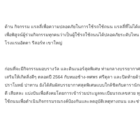
ด้าน กิจกรรม แรลลี่เพื่อความปลอดภัยในการใช้รถใช้ถนน แรลลี่ที่ไม่ได
เพื่อพิสูจน์ผู้ร่วมกิจกรรมทุกคนว่าเป็นผู้ใช้รถใช้ถนนได้ปลอดภัยระดั
โรงแรมอัตตา รีสอร์ท เขาใหญ่
ก่อนที่จะมีกิจกรรมมอบรางวัล และดินเนอร์สุดพิเศษ ท่ามกลางบรรยากาศ
เสริมให้เกิดสิ่งดีๆ ตลอดปี 2564 กับหมอช้าง-ทศพร ศรีตุลา และปิดท้ายด
ปราโมทย์ ปาทาน ยังได้สัมผัสบรรยากาศสุดพิเศษแบบใกล้ชิดกับดารานัก
ดี เสียสละ แบ่งปันเพื่อสังคมโดยการเข้าร่วมประมูลทะเบียนรถเลขสวย 
ใช้ถนนเพื่อดำเนินกิจกรรมรณรงค์ป้องกันและลดอุบัติเหตุทางถนน และช่วย