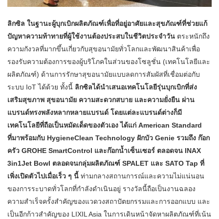
ลิกซิล ในฐานะผู้บุกเบิกผลิตภัณฑ์เพื่อที่อยู่อาศัยและสุขภัณฑ์ที่ช่วยแก้
ปัญหาความท้าทายที่ผู้ใช้งานต้องประสบในชีวิตประจำวัน
ตระหนักถึง
ความกังวลที่มากขึ้นเกี่ยวกับสุขอนามัยทั่วโลกและพัฒนาสินค้าเพื่อ
รองรับความต้องการของผู้บริโภคในส่วนของโซลูชั่น (เทคโนโลยีและ
ผลิตภัณฑ์) ด้านการรักษาสุขอนามัยแบบลดการสัมผัสที่เชื่อมต่อกับ
ระบบ IoT ได้ด้วย ทั้งนี้
ลิกซิลได้นำเสนอเทคโนโลยีรุ่นบุกเบิกที่ส่ง
เสริมสุขภาพ สุขอนามัย ความสะดวกสบาย และความยั่งยืน ผ่าน
แบรนด์ทรงพลังหลากหลายแบรนด์ โดยแต่ละแบรนด์ต่างก็มี
เทคโนโลยีที่ถือเป็นหมัดเด็ดของตัวเอง ได้แก่ American Standard
ที่มาพร้อมกับ HygieneClean Technology ฝักบัว Genie รวมถึง ก๊อก
ครัว GROHE SmartControl และก๊อกน้ำเซ็นเซอร์ ตลอดจน INAX
3in1Jet Bowl ตลอดจนกลุ่มผลิตภัณฑ์ SPALET และ SATO Tap ที่
เพิ่งเปิดตัวไปเมื่อเร็ว ๆ นี้
ท่ามกลางสถานการณ์และความไม่แน่นอน
ของการระบาดทั่วโลกที่กำลังดำเนินอยู่ รางวัลนี้ถือเป็นงานฉลอง
ความสำเร็จครั้งสำคัญของแวดวงสถาปัตยกรรมและการออกแบบ และ
เป็นอีกก้าวสำคัญของ LIXIL Asia ในการเดินหน้าจัดหาผลิตภัณฑ์ที่เน้น