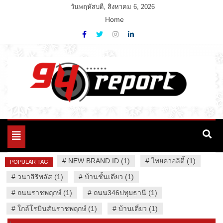
Skip
วันพฤหัสบดี, สิงหาคม 6, 2026
to
Home
content
Variety News
94 Report.com
Toggle
navigation
#
NEW BRAND ID (1)
#
ไทยควอลิตี้ (1)
POPULAR TAG
#
วนาสิริพลัส (1)
#
บ้านชั้นเดียว (1)
#
ถนนราชพฤกษ์ (1)
#
ถนน346ปทุมธานี (1)
#
ใกล้โรบินสันราชพฤกษ์ (1)
#
บ้านเดี่ยว (1)