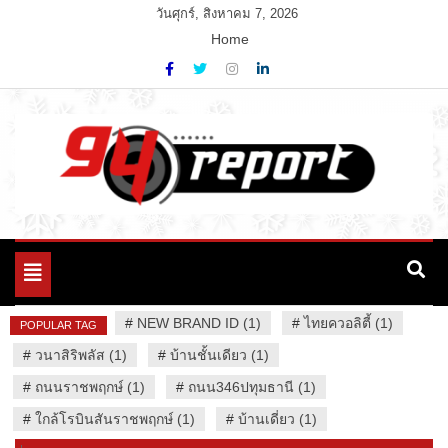
Skip
วันศุกร์, สิงหาคม 7, 2026
to
Home
content
Variety News
94 Report.com
Toggle
navigation
#
NEW BRAND ID (1)
#
ไทยควอลิตี้ (1)
POPULAR TAG
#
วนาสิริพลัส (1)
#
บ้านชั้นเดียว (1)
#
ถนนราชพฤกษ์ (1)
#
ถนน346ปทุมธานี (1)
#
ใกล้โรบินสันราชพฤกษ์ (1)
#
บ้านเดี่ยว (1)