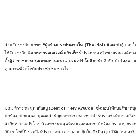
สำหรับรางวัล สาขา
“ผู้สร้างแรงบันดาลใจ”(The Idols Awards)
มอบให้
ได้รับรางวัล คือ
ทนายรณณรงค์ แก้วเพ็ชร์
ประธานเครือข่ายรณรงค์ทวงค
ตั้งผู้ว่าราชการกรุงเทพมหานคร
และ
จุนเปร์ โยชิฮาร่า
ศิลปินนักร้องชาวญ
คุณภาพชีวิตให้กับประชาชนชาวไทย
ขณะที่รางวัล
ลูกกตัญญู (Best of Piety Awards)
ซึ่งมอบให้กับอภิชาตบุ
นักร้อง, นักแสดง, บุคคลสำคัญจากหลายวงการ เข้ารับรางวัลอันทรงเกียรติย
สังกัดค่าย เค.ที.โกร์ น้องชายคนสุดท้องของสองสาวนักร้อง กระแต, กระต่า
กิติกร โพธิ์ปี รวมถึงผู้ประกาศข่าวสาวสวย กุ๊กกิ๊ก-จิรภิญญา ปิติมานะอาร