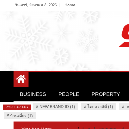
Skip
Home
วันเสาร์, สิงหาคม 8, 2026
to
content
Variety News
94 Report.com
BUSINESS
PEOPLE
PROPERTY
#
NEW BRAND ID (1)
#
ไทยควอลิตี้ (1)
#
ว
POPULAR TAG
#
บ้านเดี่ยว (1)