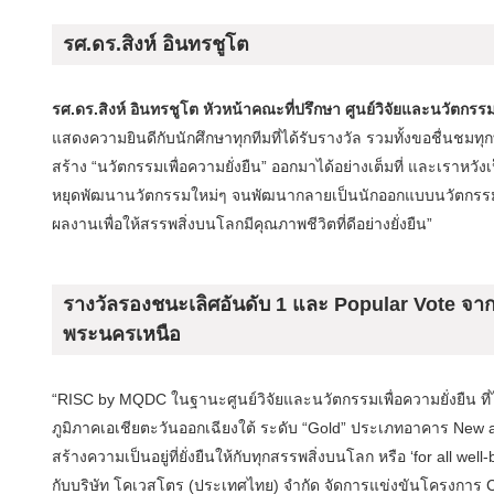
รศ.ดร.สิงห์ อินทรชูโต
รศ.ดร.สิงห์ อินทรชูโต หัวหน้าคณะที่ปรึกษา ศูนย์วิจัยและนวัตกรร
แสดงความยินดีกับนักศึกษาทุกทีมที่ได้รับรางวัล รวมทั้งขอชื่นช
สร้าง “นวัตกรรมเพื่อความยั่งยืน” ออกมาได้อย่างเต็มที่ และเราหวัง
หยุดพัฒนานวัตกรรมใหม่ๆ จนพัฒนากลายเป็นนักออกแบบนวัตกรรมรุ่
ผลงานเพื่อให้สรรพสิ่งบนโลกมีคุณภาพชีวิตที่ดีอย่างยั่งยืน”
รางวัลรองชนะเลิศอันดับ 1 และ Popular Vote จ
พระนครเหนือ
“RISC by MQDC ในฐานะศูนย์วิจัยและนวัตกรรมเพื่อความยั่งยืน 
ภูมิภาคเอเชียตะวันออกเฉียงใต้ ระดับ “Gold” ประเภทอาคาร New an
สร้างความเป็นอยู่ที่ยั่งยืนให้กับทุกสรรพสิ่งบนโลก หรือ ‘for all we
กับบริษัท โคเวสโตร (ประเทศไทย) จำกัด จัดการแข่งขันโครงการ C