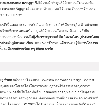
or sustainable living)”
ซึ่งได้ร่วมมือกับศูนย์วิจัยและนวัตกรรมเพื่อ
ห้เยาวชนระดับปริญญาตรีและปวส. ทั่วประเทศ ได้แสดงศักยภาพด้านการ
่า 195,000 บาท
รติเป็นคณะกรรมการตัดสิน อาทิ รศ.ดร.สิงห์ อินทรชูโต หัวหน้าคณะ
จัยเพื่อการเผยแพร่ จากศูนย์วิจัยและนวัตกรรมเพื่อความยั่งยืน
นจากสภาสถาปนิก
รวมถึงผู้เชี่ยวชาญจากบริษัท โคเวสโตร (ประเทศไทย)
ค์กรประจำภูมิภาคอาเซียน และ นายชัยยุทธ แจ้งเจนรบ ผู้จัดการโรงงาน
 ณ ห้องออดิทอเรียม ทรู ดิจิทัล พาร์ค
ย) จำกัด
กล่าวว่า “โครงการ Covestro Innovation Design Contest
ากความมุ่งมั่นของโคเวสโตรในการดำเนินธุรกิจที่ให้ความสำคัญต่อการ
ต่างๆ ที่เกิดขึ้นในโลก ถือเป็นแรงผลักดันสำคัญที่จะนำเราไปสู่ความ
ท้จริงต่อสังคม เศรษฐกิจ และสิ่งแวดล้อม รวมถึงการสร้างคุณภาพชีวิตที่
บสมัคร โครงการ IDC 2020 ได้รับความสนใจและการตอบรับที่ดี และมี