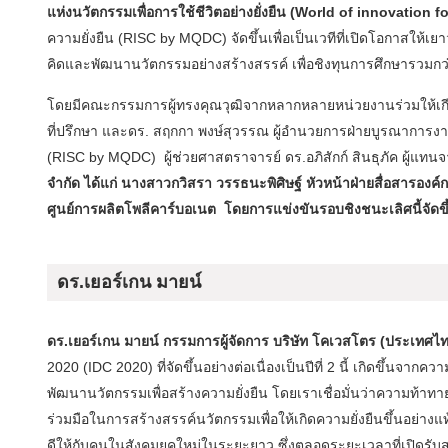
แห่งนวัตกรรมเพื่อการใช้ชีวิตอย่างยั่งยืน (World of innovation f
ความยั่งยืน (RISC by MQDC) จัดขึ้นเพื่อเป็นเวทีที่เปิดโอกาสใ
คิดและพัฒนานวัตกรรมอย่างสร้างสรรค์ เพื่อชิงทุนการศึกษารวมกว
โดยมีคณะกรรมการผู้ทรงคุณวุฒิจากหลากหลายหน่วยงานร่วมให้เกีย
ที่ปรึกษา และดร. สฤกกา พงษ์สุวรรณ ผู้อำนวยการฝ่ายบูรณาการงานวิ
(RISC by MQDC) ผู้ช่วยศาสตราจารย์ ดร.อภิสักก์ สินธุภัค ผู้แท
จำกัด ได้แก่ นางสาวกวิสรา วรรธนะพิศิษฐ์ หัวหน้าฝ่ายสื่อสารอง
ศูนย์การผลิตโพลีคาร์บอเนต โดยการแข่งขันรอบชิงชนะเลิศนี้จัดขึ้น
ดร.เยอร์เกน มายน์
ดร.เยอร์เกน มายน์ กรรมการผู้จัดการ
บริษัท โคเวสโตร (ประเทศไท
2020 (IDC 2020) ที่จัดขึ้นอย่างต่อเนื่องเป็นปีที่ 2 นี้ เกิดขึ้นจ
พัฒนานวัตกรรมเพื่อสร้างความยั่งยืน โดยเราเชื่อมั่นว่าความท้าทาย
ร่วมมือในการสร้างสรรค์นวัตกรรมเพื่อให้เกิดความยั่งยืนขึ้นอย่างแ
ดีให้กับคนในสังคมยุคใหม่ในระยะยาว ซึ่งตลอดระยะเวลาที่เปิดรั