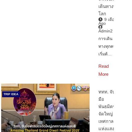
เดินทางทั่ว
โลก
9 เดือน
Ago
Admin2
การเดิน
ทางทุกครั้ง
เริ่มต้…
Read
More
ททท. จับ
TRIP IDEA
มือ
พันธมิตร
จัดใหญ่
เทศกาล
แห่งแสงสี