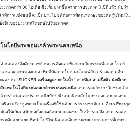
กวดกว่า 80 ไอเดีย ซึ่งเพิ่มมากขึ้นจากการประกวดในปีที่แล้ว นับว่า
่าเวทีการแข่งขันนี้จะเป็นประโยชน์ต่อการพัฒนาทักษะของคนรุ่นใหม่ใน
ามยั่งยืนของประเทศไทยต่อไปในอนาคต”
ทคโนโลยีพระจอมเกล้าพระนครเหนือ
ดท้าย ล้วนแสดงถึงศักยภาพด้านการคิดและพัฒนานวัตกรรมเพื่อตอบโจทย์
การนำเสนอผลงานของแต่ละทีมที่มีความโดดเด่นไม่แพ้กัน สร้างความตื่น
โดยผลงาน
“SUCKER เครื่องดูดขยะในน้ำ” จากทีมปลาครึ่งตัว นักศึกษา
ัยเทคโนโลยีพระจอมเกล้าพระนครเหนือ
สามารถคว้ารางวัลชนะเลิศ
้อมถ้วยรางวัลและประกาศนียบัตร ซึ่งแนวคิดหลักในการออกแบบผลงาน
รือ เครื่องดูดขยะเป็นเครื่องที่ใช้หลักการธรรมชาติแบบ Zero Energy
ไม่ก่อให้เกิดมลพิษต่อสิ่งแวดล้อม ช่วยลดขยะในน้ำ รวมถึง สามารถลด
งสามารถคัดแยกขยะเพื่อนำไปรีไซเคิลและจัดการตามกระบวนการที่เหมาะ