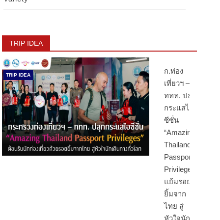
TRIP IDEA
ก.ท่อง
TRIP IDEA
เที่ยวฯ –
ททท. ปลุก
กระแสไฮ
ซีซั่น
“Amazing
Thailand
Passport
Privileges”
แย้มรอย
ยิ้มจาก
ไทย สู่
หัวใจนัก