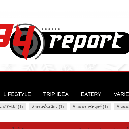
LIFESTYLE
TRIP IDEA
EATERY
VARI
นาสิริพลัส (1)
#
บ้านชั้นเดียว (1)
#
ถนนราชพฤกษ์ (1)
#
ถนน3