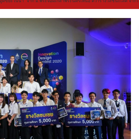
องดูดขยะในน้ำ” จาก ม.พระจอมเกล้าพระนครเหนือ คว้ารางวัลชนะเลิศ จากโ