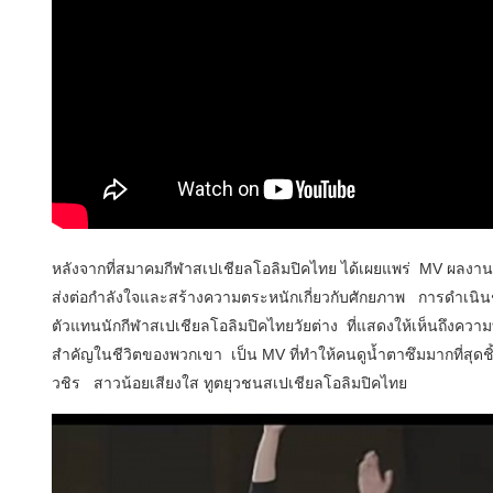
หลังจากที่สมาคมกีฬาสเปเชียลโอลิมปิคไทย ได้เผยแพร่ MV ผลงา
ส่งต่อกำลังใจและสร้างความตระหนักเกี่ยวกับศักยภาพ การดำเนินช
ตัวแทนนักกีฬาสเปเชียลโอลิมปิคไทยวัยต่าง ที่แสดงให้เห็นถึงความทุ่
สำคัญในชีวิตของพวกเขา เป็น MV ที่ทำให้คนดูน้ำตาซึมมากที่สุดชิ
วชิร สาวน้อยเสียงใส ทูตยุวชนสเปเชียลโอลิมปิคไทย