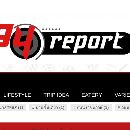
LIFESTYLE
TRIP IDEA
EATERY
VARI
นาสิริพลัส (1)
#
บ้านชั้นเดียว (1)
#
ถนนราชพฤกษ์ (1)
#
ถนน3