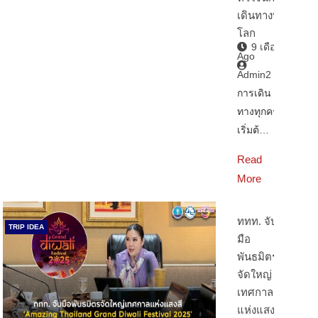
เดินทางทั่ว
โลก
9 เดือน
Ago
Admin2
การเดิน
ทางทุกครั้ง
เริ่มต้…
Read
More
ททท. จับ
TRIP IDEA
มือ
พันธมิตร
จัดใหญ่
เทศกาล
แห่งแสงสี