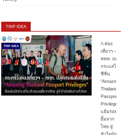
TRIP IDEA
ก.ท่อง
TRIP IDEA
เที่ยวฯ –
ททท. ปลุก
กระแสไฮ
ซีซั่น
“Amazing
Thailand
Passport
Privileges”
แย้มรอย
ยิ้มจาก
ไทย สู่
หัวใจนัก