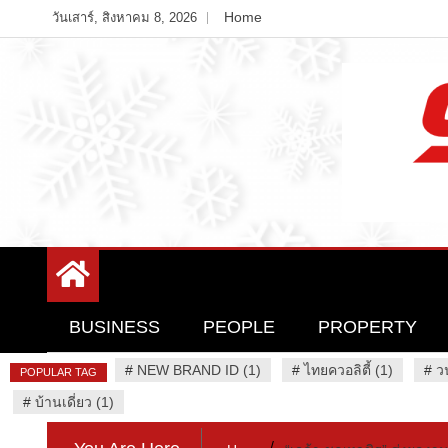
Skip
Home
วันเสาร์, สิงหาคม 8, 2026
to
content
Variety News
94 Report.com
BUSINESS
PEOPLE
PROPERTY
#
NEW BRAND ID (1)
#
ไทยควอลิตี้ (1)
#
ว
POPULAR TAG
#
บ้านเดี่ยว (1)