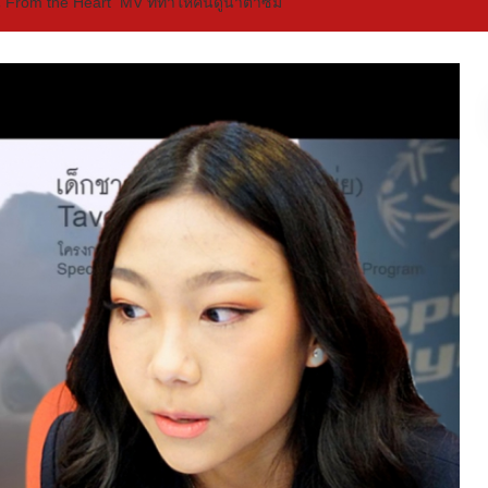
น From the Heart MV ที่ทำให้คนดูน้ำตาซึม