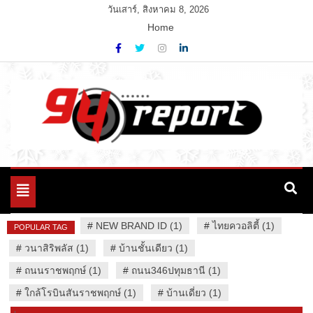
Skip
วันเสาร์, สิงหาคม 8, 2026
to
Home
content
Variety News
94 Report.com
Toggle
navigation
#
NEW BRAND ID (1)
#
ไทยควอลิตี้ (1)
POPULAR TAG
#
วนาสิริพลัส (1)
#
บ้านชั้นเดียว (1)
#
ถนนราชพฤกษ์ (1)
#
ถนน346ปทุมธานี (1)
#
ใกล้โรบินสันราชพฤกษ์ (1)
#
บ้านเดี่ยว (1)