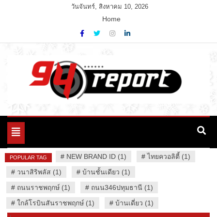
Skip
วันจันทร์, สิงหาคม 10, 2026
to
Home
content
Variety News
94 Report.com
Toggle
navigation
#
NEW BRAND ID (1)
#
ไทยควอลิตี้ (1)
POPULAR TAG
#
วนาสิริพลัส (1)
#
บ้านชั้นเดียว (1)
#
ถนนราชพฤกษ์ (1)
#
ถนน346ปทุมธานี (1)
#
ใกล้โรบินสันราชพฤกษ์ (1)
#
บ้านเดี่ยว (1)