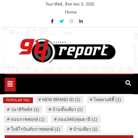
Skip
วันอาทิตย์, สิงหาคม 9, 2026
to
Home
content
Variety News
94 Report.com
Toggle
navigation
#
NEW BRAND ID (1)
#
ไทยควอลิตี้ (1)
POPULAR TAG
#
วนาสิริพลัส (1)
#
บ้านชั้นเดียว (1)
#
ถนนราชพฤกษ์ (1)
#
ถนน346ปทุมธานี (1)
#
ใกล้โรบินสันราชพฤกษ์ (1)
#
บ้านเดี่ยว (1)