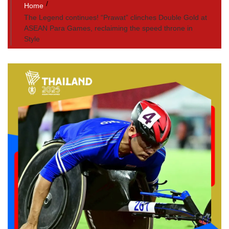
Home
The Legend continues! “Prawat” clinches Double Gold at
ASEAN Para Games, reclaiming the speed throne in
Style