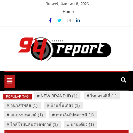
Skip
วันเสาร์, สิงหาคม 8, 2026
to
Home
content
Variety News
94 Report.com
Toggle
navigation
#
NEW BRAND ID (1)
#
ไทยควอลิตี้ (1)
POPULAR TAG
#
วนาสิริพลัส (1)
#
บ้านชั้นเดียว (1)
#
ถนนราชพฤกษ์ (1)
#
ถนน346ปทุมธานี (1)
#
ใกล้โรบินสันราชพฤกษ์ (1)
#
บ้านเดี่ยว (1)