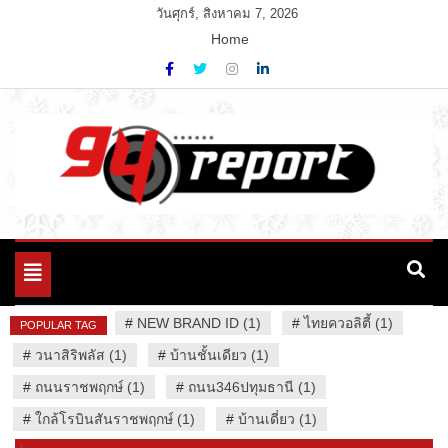
Skip
วันศุกร์, สิงหาคม 7, 2026
to
Home
content
Variety News
94 Report.com
Toggle
navigation
#
NEW BRAND ID (1)
#
ไทยควอลิตี้ (1)
POPULAR TAG
#
วนาสิริพลัส (1)
#
บ้านชั้นเดียว (1)
#
ถนนราชพฤกษ์ (1)
#
ถนน346ปทุมธานี (1)
#
ใกล้โรบินสันราชพฤกษ์ (1)
#
บ้านเดี่ยว (1)