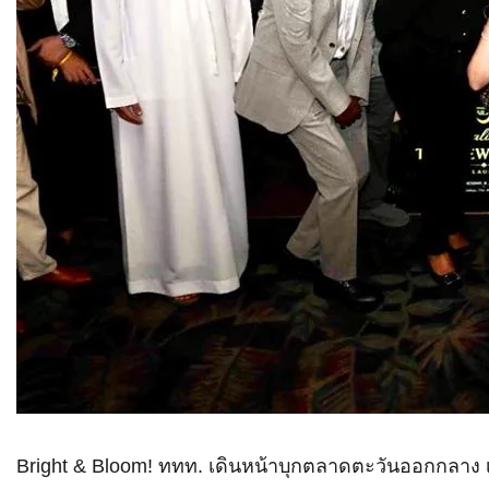
Bright & Bloom! ททท. เดินหน้าบุกตลาดตะวันออกกลาง เป