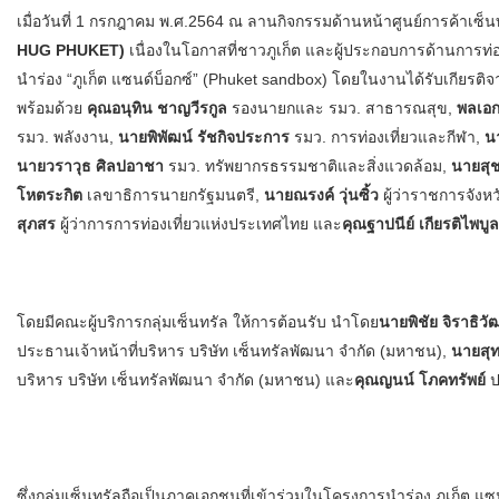
เมื่อวันที่ 1 กรกฎาคม พ.ศ.2564 ณ ลานกิจกรรมด้านหน้าศูนย์การค้าเซ็นท
HUG PHUKET)
เนื่องในโอกาสที่ชาวภูเก็ต และผู้ประกอบการด้านการท่อง
นำร่อง “ภูเก็ต แซนด์บ็อกซ์” (Phuket sandbox) โดยในงานได้รับเกียรติ
พร้อมด้วย
คุณอนุทิน ชาญวีรกูล
รองนายกและ รมว. สาธารณสุข,
พลเอก
รมว. พลังงาน,
นายพิพัฒน์ รัชกิจประการ
รมว. การท่องเที่ยวและกีฬา,
น
นายวราวุธ ศิลปอาชา
รมว. ทรัพยากรธรรมชาติและสิ่งแวดล้อม,
นายสุช
โหตระกิต
เลขาธิการนายกรัฐมนตรี,
นายณรงค์ วุ่นซิ้ว
ผู้ว่าราชการจังหว
สุภสร
ผู้ว่าการการท่องเที่ยวแห่งประเทศไทย และ
คุณฐาปนีย์ เกียรติไพบูล
โดยมีคณะผู้บริการกลุ่มเซ็นทรัล ให้การต้อนรับ นำโดย
นายพิชัย จิราธิวั
ประธานเจ้าหน้าที่บริหาร บริษัท เซ็นทรัลพัฒนา จำกัด (มหาชน),
นายสุทธ
บริหาร บริษัท เซ็นทรัลพัฒนา จำกัด (มหาชน) และ
คุณญนน์ โภคทรัพย์
ป
ซึ่งกลุ่มเซ็นทรัลถือเป็นภาคเอกชนที่เข้าร่วมในโครงการนำร่อง ภูเก็ต