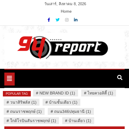
Skip
วันเสาร์, สิงหาคม 8, 2026
to
Home
content
Variety News
94 Report.com
Toggle
navigation
#
NEW BRAND ID (1)
#
ไทยควอลิตี้ (1)
POPULAR TAG
#
วนาสิริพลัส (1)
#
บ้านชั้นเดียว (1)
#
ถนนราชพฤกษ์ (1)
#
ถนน346ปทุมธานี (1)
#
ใกล้โรบินสันราชพฤกษ์ (1)
#
บ้านเดี่ยว (1)