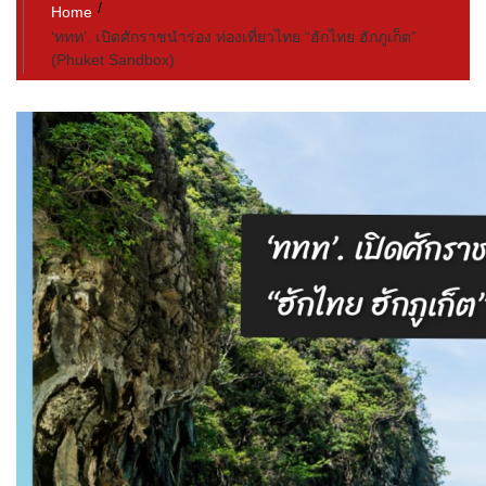
Home
‘ททท’. เปิดศักราชนำร่อง ท่องเที่ยวไทย “ฮักไทย ฮักภูเก็ต”
(Phuket Sandbox)