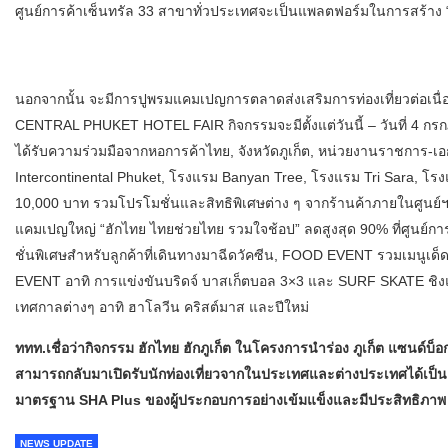
ศูนย์การค้าเซ็นทรัล 33 สาขาทั่วประเทศจะเป็นแพลตฟอร์มในการสร้าง “ไท
นอกจากนั้น จะมีการปูพรมแคมเปญการตลาดส่งเสริมการท่องเที่ยวต่อเนื
CENTRAL PHUKET HOTEL FAIR กิจกรรมจะมีตั้งแต่วันนี้ – วันที่ 4 ก
ได้รับความร่วมมือจากหอการค้าไทย, จังหวัดภูเก็ต, หน่วยงานราชการ-เอ
Intercontinental Phuket, โรงแรม Banyan Tree, โรงแรม Tri Sara, โร
10,000 บาท รวมโปรโมชั่นและสิทธิพิเศษต่าง ๆ จากร้านค้าภายในศูนย์ฯ ส
แคมเปญใหญ่ “ฮักไทย ไทยช่วยไทย รวมใจช้อป” ลดสูงสุด 90% ที่ศูนย์
ชั่นพิเศษสำหรับลูกค้าที่เดินทางมาฉีดวัคซีน, FOOD EVENT รวมเมนูเด็ดดั
EVENT อาทิ การแข่งขันบริดจ์ บาสเก็ตบอล 3×3 และ SURF SKATE ชิง
เทศกาลต่างๆ อาทิ ฮาโลวีน คริสต์มาส และปีใหม่
ททท.เชื่อว่ากิจกรรม ฮักไทย ฮักภูเก็ต ในโครงการนำร่อง ภูเก็ต แซนด์บ็อ
สามารถกลับมาเปิดรับนักท่องเที่ยวจากในประเทศและต่างประเทศได้เป
มาตรฐาน SHA Plus ของผู้ประกอบการอย่างเข้มแข็งและมีประสิทธิภาพ
NEWS UPDATE