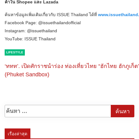
ค้าใน Shopee และ Lazada
ค้นหาข้อมูลเพิ่มเติมเกี่ยวกับ ISSUE Thailand ได้ที่
www.issuethailand
Facebook Page: @issuethailandofficial
Instagram: @issuethailand
YouTube: ISSUE Thailand
LIFESTYLE
‘ททท’. เปิดศักราชนำร่อง ท่องเที่ยวไทย “ฮักไทย ฮักภูเก็ต
(Phuket Sandbox)
เรื่องล่าสุด