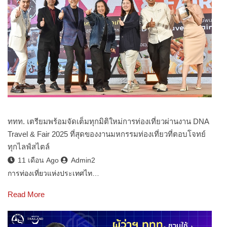
ททท. เตรียมพร้อมจัดเต็มทุกมิติใหม่การท่องเที่ยวผ่านงาน DNA
Travel & Fair 2025 ที่สุดของงานมหกรรมท่องเที่ยวที่ตอบโจทย์
ทุกไลฟ์สไตล์
11 เดือน Ago
Admin2
การท่องเที่ยวแห่งประเทศไท…
Read More