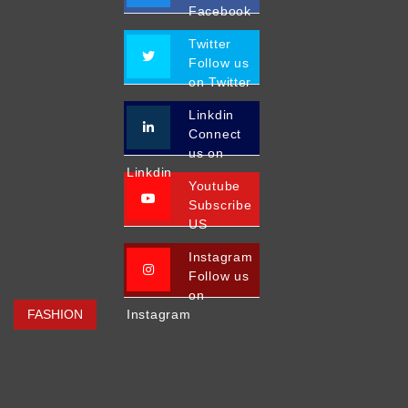
Facebook
Twitter
Follow us
on Twitter
Linkdin
Connect
us on
Linkdin
Youtube
Subscribe
US
Instagram
Follow us
on
FASHION
Instagram