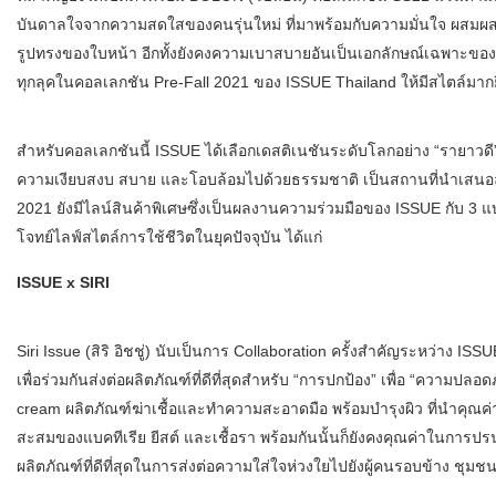
บันดาลใจจากความสดใสของคนรุ่นใหม่ ที่มาพร้อมกับความมั่นใจ ผสม
รูปทรงของใบหน้า อีกทั้งยังคงความเบาสบายอันเป็นเอกลักษณ์เฉพาะของ B
ทุกลุคในคอลเลกชัน Pre-Fall 2021 ของ ISSUE Thailand ให้มีสไตล์มากยิ
สำหรับคอลเลกชันนี้ ISSUE ได้เลือกเดสติเนชันระดับโลกอย่าง “รายาวดี” (Ra
ความเงียบสงบ สบาย และโอบล้อมไปด้วยธรรมชาติ เป็นสถานที่นำเสนอลุค
2021 ยังมีไลน์สินค้าพิเศษซึ่งเป็นผลงานความร่วมมือของ ISSUE กับ 3 แบรน
โจทย์ไลฟ์สไตล์การใช้ชีวิตในยุคปัจจุบัน ได้แก่
ISSUE x SIRI
Siri Issue (สิริ อิชชู่) นับเป็นการ Collaboration ครั้งสำคัญระหว่าง IS
เพื่อร่วมกันส่งต่อผลิตภัณฑ์ที่ดีที่สุดสำหรับ “การปกป้อง” เพื่อ “ความปล
cream ผลิตภัณฑ์ฆ่าเชื้อและทำความสะอาดมือ พร้อมบำรุงผิว ที่นำค
สะสมของแบคทีเรีย ยีสต์ และเชื้อรา พร้อมกันนั้นก็ยังคงคุณค่าในการปรน
ผลิตภัณฑ์ที่ดีที่สุดในการส่งต่อความใส่ใจห่วงใยไปยังผู้คนรอบข้าง ชุมชน