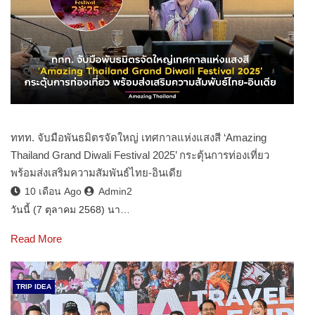
ททท. จับมือพันธมิตรจัดใหญ่ เทศกาลแห่งแสงสี ‘Amazing
Thailand Grand Diwali Festival 2025’ กระตุ้นการท่องเที่ยว
พร้อมส่งเสริมความสัมพันธ์ไทย-อินเดีย
10 เดือน Ago
Admin2
วันนี้ (7 ตุลาคม 2568) นา…
Read More
TRIP IDEA