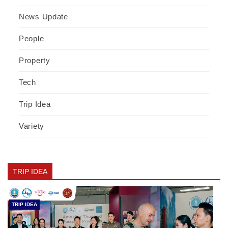
News Update
People
Property
Tech
Trip Idea
Variety
TRIP IDEA
TRIP IDEA