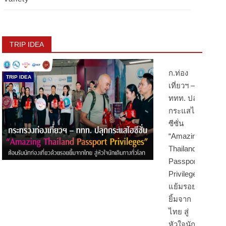
TRIP IDEA
ก.ท่อง
TRIP IDEA
เที่ยวฯ –
ททท. ปลุก
กระแสไฮ
ซีซั่น
“Amazing
Thailand
Passport
Privileges”
แย้มรอย
ยิ้มจาก
ไทย สู่
หัวใจนัก