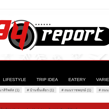
LIFESTYLE
TRIP IDEA
EATERY
VARI
นาสิริพลัส (1)
#
บ้านชั้นเดียว (1)
#
ถนนราชพฤกษ์ (1)
#
ถนน3