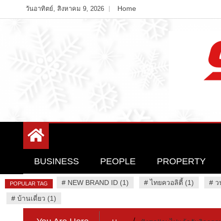
Skip
Home
วันอาทิตย์, สิงหาคม 9, 2026
to
content
Variety News
94 Report.com
BUSINESS
PEOPLE
PROPERTY
#
NEW BRAND ID (1)
#
ไทยควอลิตี้ (1)
#
ว
POPULAR TAG
#
บ้านเดี่ยว (1)