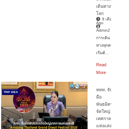
เดินทางทั่ว
โลก
9 เดือน
Ago
Admin2
การเดิน
ทางทุกครั้ง
เริ่มต้…
Read
More
ททท. จับ
TRIP IDEA
มือ
พันธมิตร
จัดใหญ่
เทศกาล
แห่งแสงสี