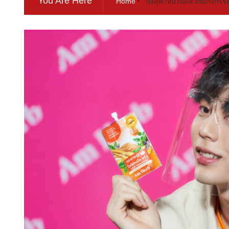
You Are Here
Home
ปังสุด!!จบไปแล้วกับกิจกรร