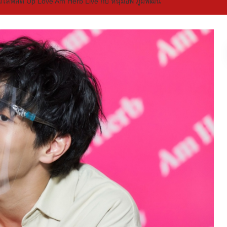
มไลฟ์สด Up Love Am Herb Live กับ หนุ่มอัพ ภูมิพัฒน์