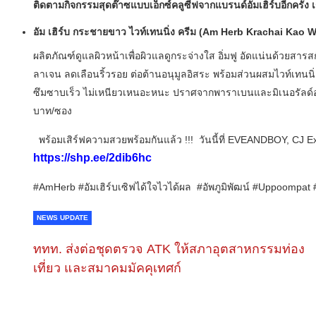
ติดตามกิจกรรมสุดต๊าซแบบเอ็กซ์คลูซีฟจากแบรนด์อัมเฮิร์บอีกครั้ง เ
อัม เฮิร์บ กระชายขาว ไวท์เทนนิ่ง ครีม
(Am Herb Krachai Kao W
ผลิตภัณฑ์ดูแลผิวหน้าเพื่อผิวแลดูกระจ่างใส อิ่มฟู อัดแน่นด้ว
ลาเจน ลดเลือนริ้วรอย ต่อต้านอนุมูลอิสระ พร้อมส่วนผสมไวท์เทนนิ
ซึมซาบเร็ว ไม่เหนียวเหนอะหนะ ปราศจากพาราเบนและมิเนอรัลด์อ
บาท/ซอง
พร้อมเสิร์ฟความสวยพร้อมกันแล้ว !!! วันนี้ที่ EVEANDBOY, CJ 
https://shp.ee/2dib6hc
#AmHerb #อัมเฮิร์บเซิฟได้ใจไวได้ผล #อัพภูมิพัฒน์ #Uppoomp
NEWS UPDATE
ททท. ส่งต่อชุดตรวจ ATK ให้สภาอุตสาหกรรมท่อง
เที่ยว และสมาคมมัคคุเทศก์