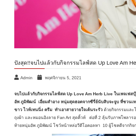
ปังสุด!!จบไปแล้วกับกิจกรรมไลฟ์สด Up Love Am Herb
Admin
พฤศจิกายน 5, 2021
จบไปแล้วกับกิจกรรมไลฟ์สด Up Love Am Herb Live ในเพจเฟสบุ๊ค Am 
อัพ ภูมิพัฒน์ เอี่ยมสำอาง หนุ่มสุดฮอตจากซีรี่ย์นับสิบจะจูบ ที่ช
ขาว ไวท์เทนนิ่ง ครีม ทำเอาสายวายใจเต้นระรัว
ด้วยกิจกรรมและโป
ถุงผ้า และหมอนอิงลาย Fan Art สุดคิ้วท์ ต่อที่ 2 ลุ้นรับภาพโ
ท้ายหนุ่มอัพ ภูมิพัฒน์ โชว์หน้าหล่อวีดีโอคอลหา 10 ผู้โชคดีจากกิ