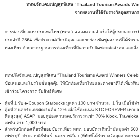
ททท.จัดแคมเปญสุดพิเศษ
“Thailand Tourism Awards Winne
จากผลงานที่ได้รับรางวัลอุตสาหก
การท่องเที่ยวแห่งประเทศไทย (ททท.) ฉลองความสำเร็จให้ผู้ประกอบการที่ไ
ประจำปี 2564 เพื่อประกาศเกียรติคุณ และยกย่องเชิดชูผลงานที่ได้รับร
ท่องเที่ยว ด้วยมาตรฐานการท่องเที่ยวที่มีความรับผิดชอบต่อสังคม และสิ
ททท.จึงจัดแคมเปญสุดพิเศษ “Thailand Tourisms Award Winners Cele
ข้อเสนอและโปรโมชั่นสุดคุ้ม
ให้นักท่องเที่ยวไทยและต่างชาติได้เที่ยวฟินอิ
เข้าร่วมโครงการ รับสิทธิพิเศษ
คุ้มที่ 1 รับ e-Coupon Starbucks มูลค่า 100 บาท จำนวน
1 ใบ เมื่อใช้
คุ้มที่ 2 แลกรับเครดิตเงินคืน 12% เมื่อใช้คะแนน KTC FOREVER
เท่าย
คืนสูงสุด) ASAP
มอบคูปองส่วนลดบริการรถเช่า 70% Klook, Traveloka
เคชั่น ครบ 1,000 บาท
สำหรับนักท่องเที่ยวที่ชอบขับรถเที่ยว ททท.
มอบบัตรเติมน้ำมันมูลค่า 500
เพชรบุรี
ประจวบคีรีขันธ์ นครราชสีมา (ที่พักที่ได้รับรางวัลอุตสาหกรรมท