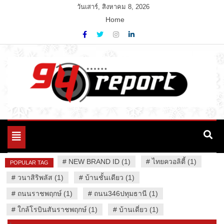
Skip
วันเสาร์, สิงหาคม 8, 2026
to
Home
content
Variety News
94 Report.com
Toggle
navigation
#
NEW BRAND ID (1)
#
ไทยควอลิตี้ (1)
POPULAR TAG
#
วนาสิริพลัส (1)
#
บ้านชั้นเดียว (1)
#
ถนนราชพฤกษ์ (1)
#
ถนน346ปทุมธานี (1)
#
ใกล้โรบินสันราชพฤกษ์ (1)
#
บ้านเดี่ยว (1)