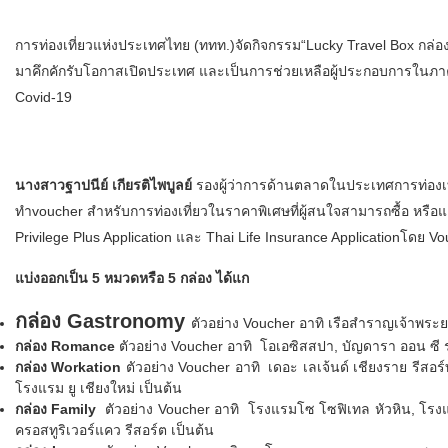
การท่องเที่ยวแห่งประเทศไทย (ททท.)จัดกิจกรรม“Lucky Travel Box กล่อง
มาคึกคักรับโอกาสเปิดประเทศ และเป็นการช่วยเหลือผู้ประกอบการในภาค
Covid-19
นางสาวฐาปนีย์ เกียรติไพบูลย์
รองผู้ว่าการด้านตลาดในประเทศการท่องเท
ทำvoucher สำหรับการท่องเที่ยวในราคาพิเศษที่ผู้สนใจสามารถซื้อ ห
Privilege Plus Application และ Thai Life Insurance Applicationโดย
แบ่งออกเป็น 5 หมวดหรือ 5 กล่อง ได้แก
กล่อง Gastronomy
ตัวอย่าง Voucher อาทิ เรือสำราญเจ้าพระยา
กล่อง Romance
ตัวอย่าง Voucher อาทิ โอเอซิสสปา, บัญดารา ออน ซี ระย
กล่อง Workation
ตัวอย่าง Voucher อาทิ เดอะ เลเจ้นด์ เชียงราย รีสอร์
โรงแรม ยู เชียงใหม่ เป็นต้น
กล่อง Family
ตัวอย่าง Voucher อาทิ โรงแรมโซ โซฟิเทล หัวหิน, โรงแร
ครอสทูริเวอร์แคว รีสอร์ต เป็นต้น