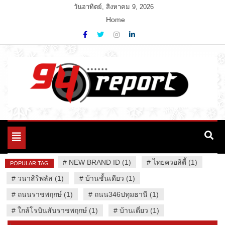
Skip
วันอาทิตย์, สิงหาคม 9, 2026
to
Home
content
Variety News
94 Report.com
Toggle
navigation
#
NEW BRAND ID (1)
#
ไทยควอลิตี้ (1)
POPULAR TAG
#
วนาสิริพลัส (1)
#
บ้านชั้นเดียว (1)
#
ถนนราชพฤกษ์ (1)
#
ถนน346ปทุมธานี (1)
#
ใกล้โรบินสันราชพฤกษ์ (1)
#
บ้านเดี่ยว (1)