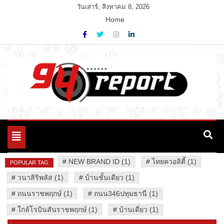
Skip
วันเสาร์, สิงหาคม 8, 2026
to
Home
content
Variety News
94 Report.com
Toggle
navigation
#
NEW BRAND ID (1)
#
ไทยควอลิตี้ (1)
POPULAR TAG
#
วนาสิริพลัส (1)
#
บ้านชั้นเดียว (1)
#
ถนนราชพฤกษ์ (1)
#
ถนน346ปทุมธานี (1)
#
ใกล้โรบินสันราชพฤกษ์ (1)
#
บ้านเดี่ยว (1)