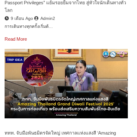
Passport Privileges” แย้มรอยยิ้มจากไทย สู่หัวใจนักเดินทางทั่ว
โลก
9 เดือน Ago
Admin2
การเดินทางทุกครั้งเริ่มต้…
Read More
TRIP IDEA
ททท. จับมือพันธมิตรจัดใหญ่ เทศกาลแห่งแสงสี ‘Amazing