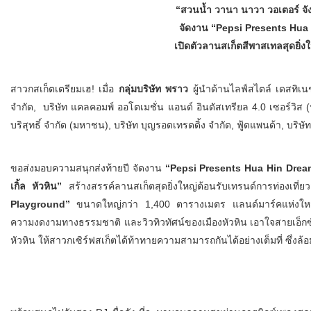
“
สวนน้ำ วานา นาวา วอเตอร์ จังเ
จัดงาน
“Pepsi Presents Hua
เปิดตัวลานสเก็ตสีพาสเทลสุดยิ่ง
สาวกสเก็ตเตรียมเฮ! เมื่อ
กลุ่มบริษัท พราว
ผู้นำด้านไลฟ์สไตล์ เดสทิเนช
จำกัด, บริษัท แคลคอมพ์ ออโตเมชั่น แอนด์ อินดัสเทรียล 4.0 เซอร์วิส 
บริสุทธิ์ จํากัด (มหาชน), บริษัท บุญรอดเทรดดิ้ง จำกัด, ฟู้ดแพนด้า, บร
ขอส่งมอบความสนุกส่งท้ายปี จัดงาน
“
Pepsi Presents Hua Hin Dre
เกิ้ล หัวหิน”
สร้างสรรค์ลานสเก็ตสุดยิ่งใหญ่ต้อนรับเทรนด์การท่องเที
Playground
”
ขนาดใหญ่กว่า 1,400 ตารางเมตร แลนด์มาร์คแห่งใหม่ป
ความงดงามทางธรรมชาติ และวิวทิวทัศน์ของเมืองหัวหิน เอาใจสายเอ็กซ์
หัวหิน ให้สาวกเซิร์ฟสเก็ตได้ท้าทายความสามารถกันได้อย่างเต็มที่ ซึ