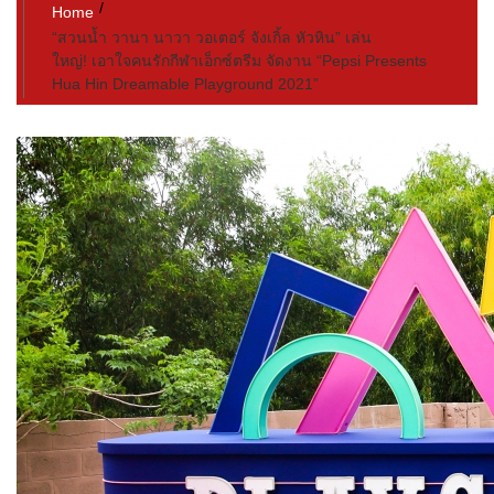
Home
“สวนน้ำ วานา นาวา วอเตอร์ จังเกิ้ล หัวหิน” เล่น
ใหญ่! เอาใจคนรักกีฬาเอ็กซ์ตรีม จัดงาน “Pepsi Presents
Hua Hin Dreamable Playground 2021”