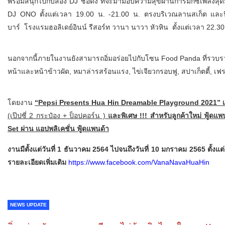
พร้อมสนุกไปกับสอง DJ ชื่อดัง ที่จะมามอบความสุขผ่านการมิกซ์เพลงสุ
DJ ONO ตั้งแต่เวลา 19.00 น. -21.00 น. ตรงบริเวณลานสเก็ต และปิ
บาร์ โรงแรมฮอลิเดย์อินน์ รีสอร์ท วานา นาวา หัวหิน ตั้งแต่เวลา 22.30
นอกจากนี้ภายในงานยังสามารถอิ่มอร่อยไปกับโซน Food Panda ที่รวบรว
หน้าและหน้าข้าวผัด, หมาล่ารสร้อนแรง, ไข่เจียวกรอบฟู, สปาเก็ตตี้, เฟ
โดยงาน
“
Pepsi Presents Hua Hin Dreamable Playground
2021” เข
(เป๊ปซี่ 2 กระป๋อง + ป็อปคอร์น )
แ
ละพิเศษ !!! สำหรับลูกค้าใหม่ ฟู้ดแ
Set ผ่าน แอปพลิเคชั่น ฟู้ดแพนด้า
งานมีตั้งแต่วันที่ 1 ธันวาคม 2564 ไปจนถึงวันที่ 10 มกราคม 2565 ตั้งแต
รายละเอียดเพิ่มเติม
https://www.facebook.com/VanaNavaHuaHin
NEWS UPDATE