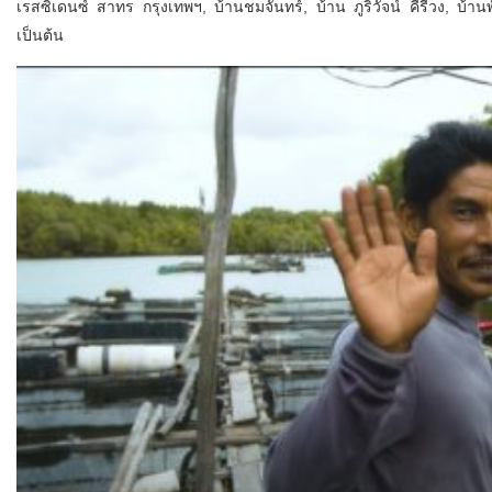
เรสซิเดนซ์ สาทร กรุงเทพฯ, บ้านชมจันทร์, บ้าน ภูริวัจน์ คีรีวง, บ้า
เป็นต้น