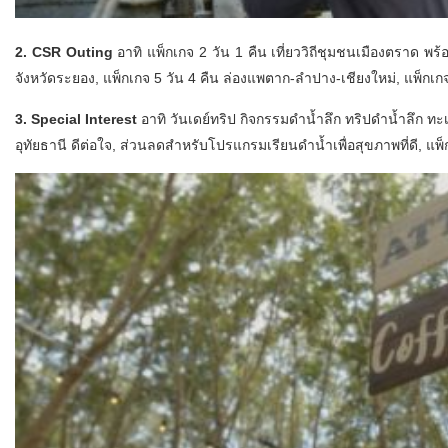
2. CSR Outing
อาทิ แพ็กเกจ 2 วัน 1 คืน เที่ยววิถีชุมชนเมืองตราด พ
จังหวัดระยอง, แพ็กเกจ 5 วัน 4 คืน ล่องแพตาก-ลำปาง-เชียงใหม่, แพ็กเกจ 
3. Special Interest
อาทิ วันเดย์ทริป กิจกรรมดำน้ำลึก ทริปดำน้ำลึก ทะเล
อุทัยธานี ดีต่อใจ, ส่วนลดสำหรับโปรแกรมเรียนดำน้ำเพื่อสุขภาพที่ดี, แพ็