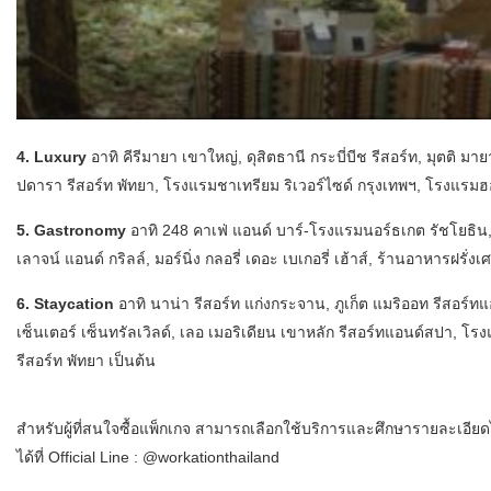
4. Luxury
อาทิ คีรีมายา เขาใหญ่, ดุสิตธานี กระบี่บีช รีสอร์ท, มุตติ ม
ปดารา รีสอร์ท พัทยา, โรงแรมชาเทรียม ริเวอร์ไซด์ กรุงเทพฯ, โรงแรมฮอล
5. Gastronomy
อาทิ 248 คาเฟ่ แอนด์ บาร์-โรงแรมนอร์ธเกต รัชโยธิน,
เลาจน์ แอนด์ กริลล์, มอร์นิ่ง กลอรี่ เดอะ เบเกอรี่ เฮ้าส์, ร้านอาหารฝรั
6. Staycation
อาทิ นาน่า รีสอร์ท แก่งกระจาน, ภูเก็ต แมริออท รีสอร
เซ็นเตอร์ เซ็นทรัลเวิลด์, เลอ เมอริเดียน เขาหลัก รีสอร์ทแอนด์สปา, โร
รีสอร์ท พัทยา เป็นต้น
สำหรับผู้ที่สนใจซื้อแพ็กเกจ สามารถเลือกใช้บริการและศึกษารายละเอียดได
ได้ที่ Official Line : @workationthailand