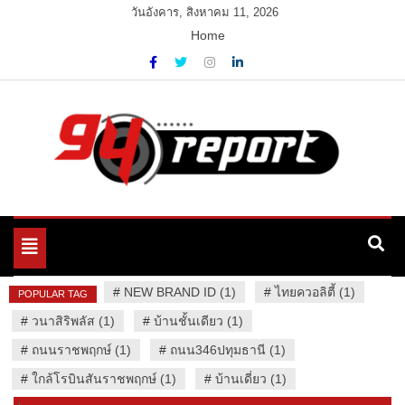
Skip
วันอังคาร, สิงหาคม 11, 2026
to
Home
content
Variety News
94 Report.com
Toggle
navigation
#
NEW BRAND ID (1)
#
ไทยควอลิตี้ (1)
POPULAR TAG
#
วนาสิริพลัส (1)
#
บ้านชั้นเดียว (1)
#
ถนนราชพฤกษ์ (1)
#
ถนน346ปทุมธานี (1)
#
ใกล้โรบินสันราชพฤกษ์ (1)
#
บ้านเดี่ยว (1)